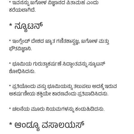
* ಇವನನ್ನು ಖಗೋಳ ವಿಜ್ಞಾನದ ಪಿತಾಮಹ ಎಂದು
ಕರೆಯಲಾಗಿದೆ.
* ನ್ಯೂಟನ್
* ಇಂಗ್ಲೆಂಡ್ ದೇಶದ ಖ್ಯಾತ ಗಣಿತಶಾಸ್ತ್ರಜ್ಞ, ಖಗೋಳ ಮತ್ತು
ಭೌತವಿಜ್ಞಾನಿ.
* ಭೂಮಿಯ ಗುರುತ್ವಾಕರ್ಷಣೆ ಸಿದ್ಧಾಂತವನ್ನು ನ್ಯೂಟನ್
ಶೋಧಿಸಿದನು.
* ಪ್ರತಿಯೊಂದು ವಸ್ತು ಭೂಮಿಯನ್ನು ತಲುಪಲು ಅದಕ್ಕೆ ಇರುವ
ಆಕರ್ಷಣೀಯ ಶಕ್ತಿಯೇ ಕಾರಣವೆಂದು ಪ್ರತಿಪಾದಿಸಿದನು.
* ಚಲನೆಯ ಮೂರು ನಿಯಮಗಳನ್ನು ಕಂಡುಹಿಡಿದನು.
* ಆಂಡ್ಯೂ ವಸಾಲಯಸ್