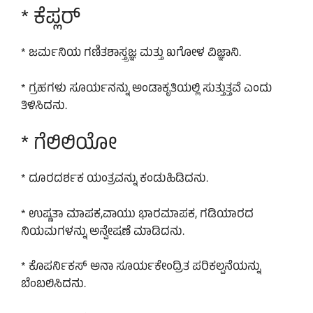
* ಕೆಪ್ಲರ್
* ಜರ್ಮನಿಯ ಗಣಿತಶಾಸ್ತ್ರಜ್ಞ ಮತ್ತು ಖಗೋಳ ವಿಜ್ಞಾನಿ.
* ಗ್ರಹಗಳು ಸೂರ್ಯನನ್ನು ಅಂಡಾಕೃತಿಯಲ್ಲಿ ಸುತ್ತುತ್ತವೆ ಎಂದು
ತಿಳಿಸಿದನು.
* ಗೆಲಿಲಿಯೋ
* ದೂರದರ್ಶಕ ಯಂತ್ರವನ್ನು ಕಂಡುಹಿಡಿದನು.
* ಉಷ್ಣತಾ ಮಾಪಕ,ವಾಯು ಭಾರಮಾಪಕ, ಗಡಿಯಾರದ
ನಿಯಮಗಳನ್ನು ಅನ್ವೇಷಣೆ ಮಾಡಿದನು.
* ಕೊಪರ್ನಿಕಸ್ ಅನಾ ಸೂರ್ಯಕೇಂದ್ರಿತ ಪರಿಕಲ್ಪನೆಯನ್ನು
ಬೆಂಬಲಿಸಿದನು.