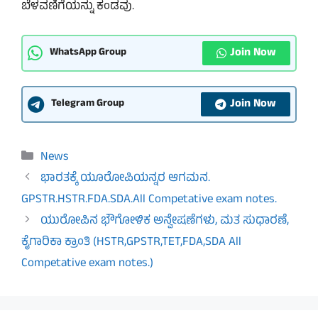
ಬೆಳವಣಿಗೆಯನ್ನು ಕಂಡವು.
Join Now
WhatsApp Group
Join Now
Telegram Group
Categories
News
ಭಾರತಕ್ಕೆ ಯೂರೋಪಿಯನ್ನರ ಆಗಮನ.
GPSTR.HSTR.FDA.SDA.All Competative exam notes.
ಯುರೋಪಿನ ಭೌಗೋಳಿಕ ಅನ್ವೇಷಣೆಗಳು, ಮತ ಸುಧಾರಣೆ,
ಕೈಗಾರಿಕಾ ಕ್ರಾಂತಿ (HSTR,GPSTR,TET,FDA,SDA All
Competative exam notes.)