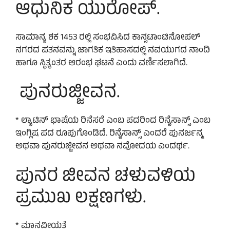
ಆಧುನಿಕ ಯುರೋಪ್.
ಸಾಮಾನ್ಯ ಶಕ 1453 ರಲ್ಲಿ ಸಂಭವಿಸಿದ ಕಾನ್ಸಟಾಂಟಿನೋಪಲ್
ನಗರದ ಪತನವನ್ನು ಜಾಗತಿಕ ಇತಿಹಾಸದಲ್ಲಿ ನವಯುಗದ ನಾಂದಿ
ಹಾಗೂ ಸ್ಥಿತ್ಯಂತರ ಆರಂಭ ಘಟನೆ ಎಂದು ವರ್ಣಿಸಲಾಗಿದೆ.
ಪುನರುಜ್ಜೀವನ.
* ಲ್ಯಾಟಿನ್ ಭಾಷೆಯ ರಿನೆಸರೆ ಎಂಬ ಪದರಿಂದ ರಿನೈಸಾನ್ಸ್ ಎಂಬ
ಇಂಗ್ಲಿಷ ಪದ ರೂಪುಗೊಂಡಿದೆ. ರಿನೈಸಾನ್ಸ್ ಎಂದರೆ ಪುನರ್ಜನ್ಮ
ಅಥವಾ ಪುನರುಜ್ಜೀವನ ಅಥವಾ ನವೋದಯ ಎಂದರ್ಥ.
ಪುನರ ಜೀವನ ಚಳುವಳಿಯ
ಪ್ರಮುಖ ಲಕ್ಷಣಗಳು.
* ಮಾನವೀಯತೆ