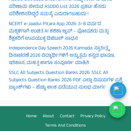
ಪರಿಣಾಮ ಬೀರುವ ASDDO List 2026 ಪ್ರಕಟ! ಹೆಸರು
ಪರಿಶೀಲಿಸದಿದ್ದರೆ ಸಮಸ್ಯೆ ಎದುರಾಗಬಹುದು !
NCERT e-Jaadui Pitara App 2026: 3–8 ವರ್ಷದ
ಮಕ್ಕಳಿಗಾಗಿ ಉಚಿತ AI ಕಲಿಕಾ ಆ್ಯಪ್ – ಪೋಷಕರು ಮತ್ತು
ಶಿಕ್ಷಕರಿಗೆ ಉಪಯುಕ್ತ ಡಿಜಿಟಲ್ ಸಾಧನ
Independence Day Speech 2026 Kannada: ಸ್ವಾತಂತ್ರ್ಯ
ದಿನಾಚರಣೆ 2026 ವಿದ್ಯಾರ್ಥಿಗಳಿಗೆ ಅತ್ಯುತ್ತಮ ಕನ್ನಡ ಭಾಷಣ,
ಇತಿಹಾಸ, ಮಹತ್ವ ಹಾಗೂ ಸಂಪೂರ್ಣ ಮಾಹಿತಿ
SSLC All Subjects Question Banks 2026: SSLC All
Subjects Question Banks 2026 PDF ಎಲ್ಲಾ ವಿಷಯಗಳ ಪ್ರಶ್ನೆ
ಬ್ಯಾಂಕ್‌ಗಳು – ಹೆಚ್ಚು ಅಂಕ ಪಡೆಯುವ ಸುಲಭ ಮಾರ್ಗ
Home
About
Contact
Privacy Policy
Terms And Conditions