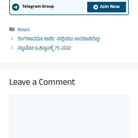
Join Now
Telegram Group
Categories
News
ತಿಂಗಳಾದರೂ ಅರ್ಜಿ ಸಲ್ಲಿಸಲು ಅವಕಾಶವಿಲ್ಲ!
ನ್ಯಾಟೋ ಒಕ್ಕೂಟಕ್ಕೆ 75 ವರ್ಷ
Leave a Comment
Comment