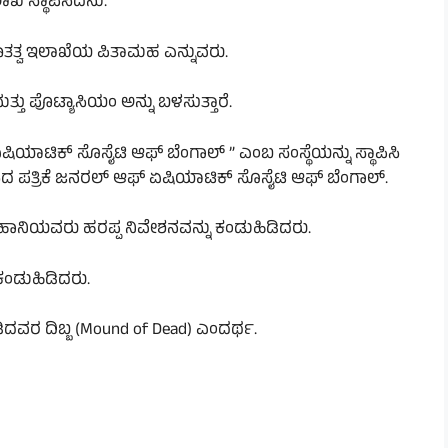
ಖೆ ಸ್ಥಾಪಿಸಿದನು.
ುರಾತತ್ವ ಇಲಾಖೆಯ ಪಿತಾಮಹ ಎನ್ನುವರು.
ತ್ತು ಪೊಟ್ಯಾಸಿಯಂ ಅನ್ನು ಬಳಸುತ್ತಾರೆ.
ಷಿಯಾಟಿಕ್ ಸೊಸೈಟಿ ಆಫ್ ಬೆಂಗಾಲ್ ” ಎಂಬ ಸಂಸ್ಥೆಯನ್ನು ಸ್ಥಾಪಿಸಿ
ದ ಪತ್ರಿಕೆ ಜನರಲ್ ಆಫ್ ಏಷಿಯಾಟಿಕ್ ಸೊಸೈಟಿ ಆಫ್ ಬೆಂಗಾಲ್.
ಸಹಾನಿಯವರು ಹರಪ್ಪ ನಿವೇಶನವನ್ನು ಕಂಡುಹಿಡಿದರು.
ಕಂಡುಹಿಡಿದರು.
ದವರ ದಿಬ್ಬ (Mound of Dead) ಎಂದರ್ಥ.