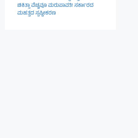
ಚಿಕಿತ್ಸಾ ವೆಚ್ಚವೂ ಮರುಪಾವತಿ! ಸರ್ಕಾರದ
ಮಹತ್ವದ ಸ್ಪಷ್ಟೀಕರಣ