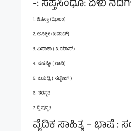
-: ಸಪ್ತಸಿಂಧೂ: ಏಳು ನದಿಗ
1. ವಿತಸ್ತಾ (ಝಿಲಂ)
2. ಅಸಿಕ್ನೀ (ಚಿನಾಬ್)
3. ವಿಪಾಶಾ ( ಬಿಯಾಸ್)
4. ಪಹಷ್ಣೀ ( ರಾವಿ)
5. ಶುತುದ್ರಿ ( ಸಟ್ಟೇಜ್ )
6. ಸರಸ್ವತಿ
7. ದ್ರಿಷದ್ವತಿ
ವೈದಿಕ ಸಾಹಿತ್ಯ – ಭಾಷೆ : 