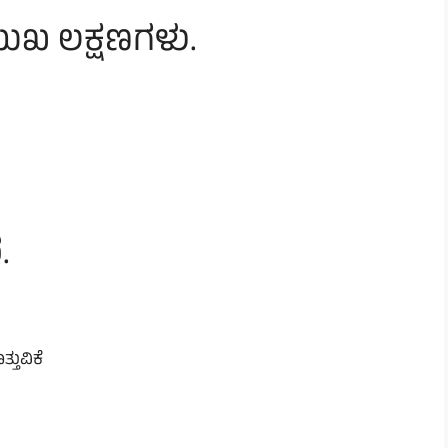
ುಖ ಲಕ್ಷಣಗಳು.
.
ತುವಿಕೆ