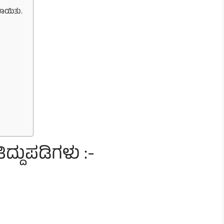
ಯಾಯಿತು.
ದ್ದುಪಡಿಗಳು :-