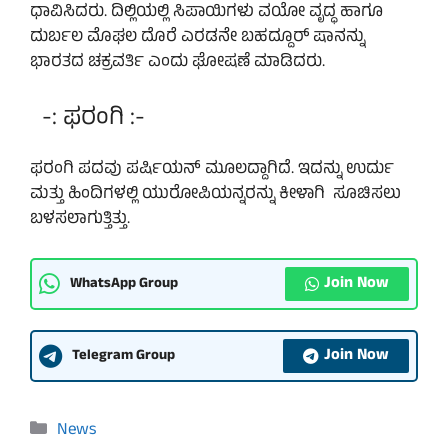
ಧಾವಿಸಿದರು. ದಿಲ್ಲಿಯಲ್ಲಿ ಸಿಪಾಯಿಗಳು ವಯೋ ವೃದ್ಧ ಹಾಗೂ
ದುರ್ಬಲ ಮೊಘಲ ದೊರೆ ಎರಡನೇ ಬಹದ್ದೂರ್ ಷಾನನ್ನು
ಭಾರತದ ಚಕ್ರವರ್ತಿ ಎಂದು ಘೋಷಣೆ ಮಾಡಿದರು.
-: ಫರಂಗಿ :-
ಫರಂಗಿ ಪದವು ಪರ್ಷಿಯನ್ ಮೂಲದ್ದಾಗಿದೆ. ಇದನ್ನು ಉರ್ದು
ಮತ್ತು ಹಿಂದಿಗಳಲ್ಲಿ ಯುರೋಪಿಯನ್ನರನ್ನು ಕೀಳಾಗಿ ಸೂಚಿಸಲು
ಬಳಸಲಾಗುತ್ತಿತ್ತು.
Join Now
WhatsApp Group
Join Now
Telegram Group
Categories
News