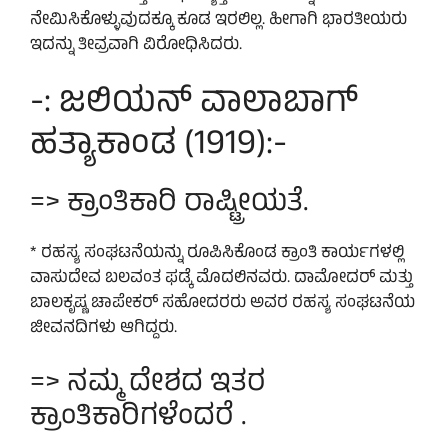
ನೇಮಿಸಿಕೊಳ್ಳುವುದಕ್ಕೂ ಕೂಡ ಇರಲಿಲ್ಲ. ಹೀಗಾಗಿ ಭಾರತೀಯರು
ಇದನ್ನು ತೀವ್ರವಾಗಿ ವಿರೋಧಿಸಿದರು.
-: ಜಲಿಯನ್ ವಾಲಾಬಾಗ್
ಹತ್ಯಾಕಾಂಡ (1919):-
=> ಕ್ರಾಂತಿಕಾರಿ ರಾಷ್ಟ್ರೀಯತೆ.
* ರಹಸ್ಯ ಸಂಘಟನೆಯನ್ನು ರೂಪಿಸಿಕೊಂಡ ಕ್ರಾಂತಿ ಕಾರ್ಯಗಳಲ್ಲಿ
ವಾಸುದೇವ ಬಲವಂತ ಫಡ್ಕೆ ಮೊದಲಿನವರು. ದಾಮೋದರ್ ಮತ್ತು
ಬಾಲಕೃಷ್ಣ ಚಾಪೇಕರ್ ಸಹೋದರರು ಅವರ ರಹಸ್ಯ ಸಂಘಟನೆಯ
ಜೀವನದಿಗಳು ಆಗಿದ್ದರು.
=> ನಮ್ಮ ದೇಶದ ಇತರ
ಕ್ರಾಂತಿಕಾರಿಗಳೆಂದರೆ .