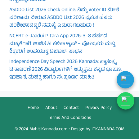
ASDDO List 2026 Check Online: ನಿಮ್ಮ Voter ID ಮೇಲೆ
ಪರಿಣಾಮ ಬೀರುವ ASDDO List 2026 ಪ್ರಕಟ! ಹೆಸರು
ಪರಿಶೀಲಿಸದಿದ್ದರೆ ಸಮಸ್ಯೆ ಎದುರಾಗಬಹುದು !
NCERT e-Jaadui Pitara App 2026: 3–8 ವರ್ಷದ
ಮಕ್ಕಳಿಗಾಗಿ ಉಚಿತ AI ಕಲಿಕಾ ಆ್ಯಪ್ – ಪೋಷಕರು ಮತ್ತು
ಶಿಕ್ಷಕರಿಗೆ ಉಪಯುಕ್ತ ಡಿಜಿಟಲ್ ಸಾಧನ
Independence Day Speech 2026 Kannada: ಸ್ವಾತಂತ್ರ್ಯ
ದಿನಾಚರಣೆ 2026 ವಿದ್ಯಾರ್ಥಿಗಳಿಗೆ ಅತ್ಯುತ್ತಮ ಕನ್ನಡ ಭಾಷಣ,
ಇತಿಹಾಸ, ಮಹತ್ವ ಹಾಗೂ ಸಂಪೂರ್ಣ ಮಾಹಿತಿ
Home
About
Contact
Privacy Policy
Terms And Conditions
© 2024 MahitiKannada.com • Design by ITKANNADA.COM