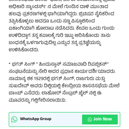
ಅಧಿಕಾರಿ ಸ್ಯಾಂಡರ್ಸ್ ನ ಮೇಲೆ ಗುಂಡಿನ ದಾಳಿ ಮುಂತಾದ
ಹಲವು ಪ್ರಕರಣಗಳಲ್ಲಿ ಭಾಗಿಯಾಗಿದ್ದರು. ಬ್ರಿಟಿಷರ ಸೈನಿಕರಿಂದ
ತಪ್ಪಿಸಿಕೊಳ್ಳಲು ಆದರೂ ಒಂದು ಸಣ್ಣ ಪಿಸ್ತೂಲಿನಿಂದ
ಏಕಾಂಗಿಯಾಗಿ ಹೋರಾಟ ನಡೆಸಿದರು. ಕೇವಲ ಒಂದು ಗುಂಡು
ಉಳಿದಿದ್ದಾಗ ತನ್ನ ಕಪಾಲಕ್ಕೆ ಗುರಿ ಇಟ್ಟು ಆರಿಸಿಕೊಂಡು ತಾನು
ಬಂಧನಕ್ಕೆ ಒಳಗಾಗುವುದಿಲ್ಲ ಎನ್ನುವ ತನ್ನ ಪ್ರತಿಜ್ಞೆಯನ್ನು
ಉಳಿಸಿಕೊಂಡರು.
* ಭಗತ್ ಸಿಂಗ್ ” ಹಿಂದುಸ್ತಾನ್ ಸಮಾಜವಾದಿ ರಿಪಬ್ಲಿಕನ್”
ಸಂಘಟನೆಯನ್ನು ಸೇರಿ ಅದರ ಪ್ರಧಾನ ಕಾರ್ಯದರ್ಶಿಯಾದರು.
ಸಾಮಾನ್ಯ ಶಕ 1929ರಲ್ಲಿ ಭಗತ್ ಸಿಂಗ್, ರಾಜಗುರು ಮತ್ತು
ಸುಖದೇವ್ ಅವರು ದಿಲ್ಲಿಯಲ್ಲಿ ಕೇಂದ್ರೀಯ ಶಾಸನಸಭೆಯ ಮೇಲೆ
ಬಾಂಬ್ ಎಸೆದರು. ಲಾಹೋರ್ ಸೆಂಟ್ರಲ್ ಜೈಲ್ ನಲ್ಲಿ ಈ
ಮೂವರನ್ನು ಗಲ್ಲಿಗೇರಿಸಲಾಯಿತು.
Join Now
WhatsApp Group