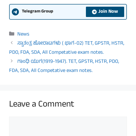
Join Now
Telegram Group
Categories
News
ಸ್ವಾತಂತ್ರ ಹೋರಾಟಗಳು ( ಭಾಗ-02) TET, GPSTR, HSTR,
PDO, FDA, SDA, All Competative exam notes.
ಗಾಂಧಿ ಯುಗ(1919-1947). TET, GPSTR, HSTR, PDO,
FDA, SDA, All Competative exam notes.
Leave a Comment
Comment