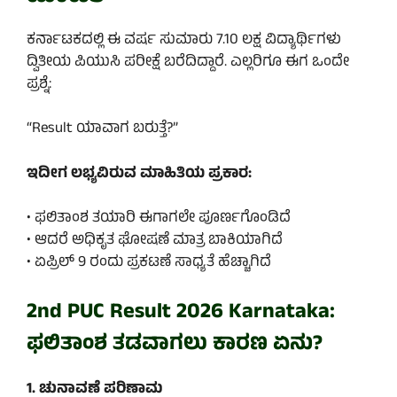
ಕರ್ನಾಟಕದಲ್ಲಿ ಈ ವರ್ಷ ಸುಮಾರು 7.10 ಲಕ್ಷ ವಿದ್ಯಾರ್ಥಿಗಳು
ದ್ವಿತೀಯ ಪಿಯುಸಿ ಪರೀಕ್ಷೆ ಬರೆದಿದ್ದಾರೆ. ಎಲ್ಲರಿಗೂ ಈಗ ಒಂದೇ
ಪ್ರಶ್ನೆ:
“Result ಯಾವಾಗ ಬರುತ್ತೆ?”
ಇದೀಗ ಲಭ್ಯವಿರುವ ಮಾಹಿತಿಯ ಪ್ರಕಾರ:
• ಫಲಿತಾಂಶ ತಯಾರಿ ಈಗಾಗಲೇ ಪೂರ್ಣಗೊಂಡಿದೆ
• ಆದರೆ ಅಧಿಕೃತ ಘೋಷಣೆ ಮಾತ್ರ ಬಾಕಿಯಾಗಿದೆ
• ಏಪ್ರಿಲ್ 9 ರಂದು ಪ್ರಕಟಣೆ ಸಾಧ್ಯತೆ ಹೆಚ್ಚಾಗಿದೆ
2nd PUC Result 2026 Karnataka:
ಫಲಿತಾಂಶ ತಡವಾಗಲು ಕಾರಣ ಏನು?
1. ಚುನಾವಣೆ ಪರಿಣಾಮ