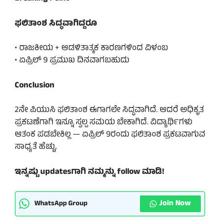
ಫಲಿತಾಂಶ ಸಿದ್ಧವಾಗಿದ್ದರೂ
• ರಾಜಕೀಯ + ಆಡಳಿತಾತ್ಮಕ ಕಾರಣಗಳಿಂದ ವಿಳಂಬ
• ಏಪ್ರಿಲ್ 9 ಪ್ರಮುಖ ದಿನವಾಗಬಹುದು
Conclusion
2ನೇ ಪಿಯುಸಿ ಫಲಿತಾಂಶ ಈಗಾಗಲೇ ಸಿದ್ಧವಾಗಿದೆ. ಆದರೆ ಅಧಿಕೃತ
ಪ್ರಕಟಣೆಗಾಗಿ ಇನ್ನೂ ಸ್ವಲ್ಪ ಸಮಯ ಬೇಕಾಗಿದೆ. ವಿದ್ಯಾರ್ಥಿಗಳು
ಆತಂಕ ಪಡಬೇಕಿಲ್ಲ — ಏಪ್ರಿಲ್ 9ರಂದು ಫಲಿತಾಂಶ ಪ್ರಕಟವಾಗುವ
ಸಾಧ್ಯತೆ ಹೆಚ್ಚು.
ಇನ್ನಷ್ಟು updatesಗಾಗಿ ನಮ್ಮನ್ನು follow ಮಾಡಿ!
Join Now
WhatsApp Group