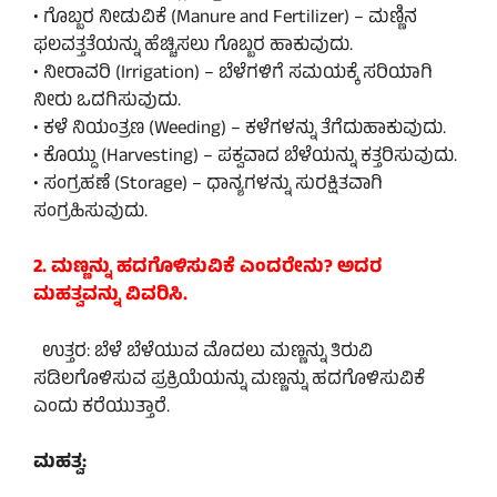
• ಗೊಬ್ಬರ ನೀಡುವಿಕೆ (Manure and Fertilizer) – ಮಣ್ಣಿನ
ಫಲವತ್ತತೆಯನ್ನು ಹೆಚ್ಚಿಸಲು ಗೊಬ್ಬರ ಹಾಕುವುದು.
• ನೀರಾವರಿ (Irrigation) – ಬೆಳೆಗಳಿಗೆ ಸಮಯಕ್ಕೆ ಸರಿಯಾಗಿ
ನೀರು ಒದಗಿಸುವುದು.
• ಕಳೆ ನಿಯಂತ್ರಣ (Weeding) – ಕಳೆಗಳನ್ನು ತೆಗೆದುಹಾಕುವುದು.
• ಕೊಯ್ದು (Harvesting) – ಪಕ್ವವಾದ ಬೆಳೆಯನ್ನು ಕತ್ತರಿಸುವುದು.
• ಸಂಗ್ರಹಣೆ (Storage) – ಧಾನ್ಯಗಳನ್ನು ಸುರಕ್ಷಿತವಾಗಿ
ಸಂಗ್ರಹಿಸುವುದು.
2. ಮಣ್ಣನ್ನು ಹದಗೊಳಿಸುವಿಕೆ ಎಂದರೇನು? ಅದರ
ಮಹತ್ವವನ್ನು ವಿವರಿಸಿ.
ಉತ್ತರ: ಬೆಳೆ ಬೆಳೆಯುವ ಮೊದಲು ಮಣ್ಣನ್ನು ತಿರುವಿ
ಸಡಿಲಗೊಳಿಸುವ ಪ್ರಕ್ರಿಯೆಯನ್ನು ಮಣ್ಣನ್ನು ಹದಗೊಳಿಸುವಿಕೆ
ಎಂದು ಕರೆಯುತ್ತಾರೆ.
ಮಹತ್ವ: