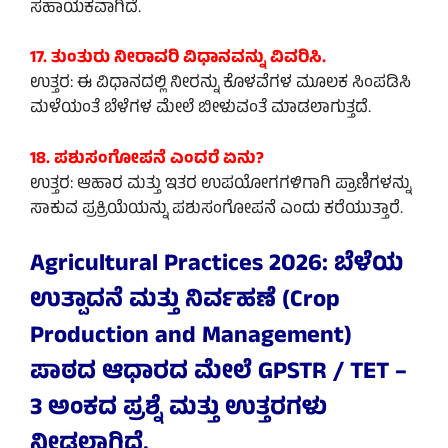
ಸಹಾಯಕವಾಗಿದೆ.
17. ತುಂತುರು ನೀರಾವರಿ ವಿಧಾನವನ್ನು ವಿವರಿಸಿ.
ಉತ್ತರ: ಈ ವಿಧಾನದಲ್ಲಿ ನೀರನ್ನು ಕೊಳವೆಗಳ ಮೂಲಕ ಸಿಂಪಡಿಸಿ
ಮಳೆಯಂತೆ ಬೆಳೆಗಳ ಮೇಲೆ ಬೀಳುವಂತೆ ಮಾಡಲಾಗುತ್ತದೆ.
18. ಪಶುಸಂಗೋಪನೆ ಎಂದರೆ ಏನು?
ಉತ್ತರ: ಆಹಾರ ಮತ್ತು ಇತರ ಉಪಯೋಗಗಳಿಗಾಗಿ ಪ್ರಾಣಿಗಳನ್ನು
ಸಾಕುವ ಪ್ರಕ್ರಿಯೆಯನ್ನು ಪಶುಸಂಗೋಪನೆ ಎಂದು ಕರೆಯುತ್ತಾರೆ.
Agricultural Practices 2026: ಬೆಳೆಯ
ಉತ್ಪಾದನೆ ಮತ್ತು ನಿರ್ವಹಣೆ (Crop
Production and Management)
ಪಾಠದ ಆಧಾರದ ಮೇಲೆ GPSTR / TET –
3 ಅಂಕದ ಪ್ರಶ್ನೆ ಮತ್ತು ಉತ್ತರಗಳು
ನೀಡಲಾಗಿದೆ.