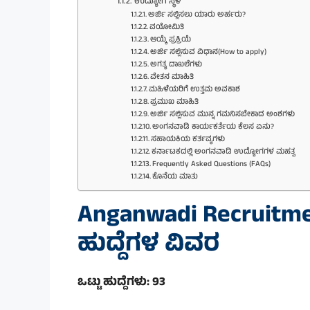
ಉದ್ಯೋಗ ಸ್ಥಳ
ಅರ್ಜಿ ಸಲ್ಲಿಸಲು ಯಾರು ಅರ್ಹರು?
ವಯೋಮಿತಿ
ಆಯ್ಕೆ ಪ್ರಕ್ರಿಯೆ
ಅರ್ಜಿ ಸಲ್ಲಿಸುವ ವಿಧಾನ(How to apply)
ಅಗತ್ಯ ದಾಖಲೆಗಳು
ವೇತನ ಮಾಹಿತಿ
ಮಹಿಳೆಯರಿಗೆ ಉತ್ತಮ ಅವಕಾಶ
ಪ್ರಮುಖ ಮಾಹಿತಿ
ಅರ್ಜಿ ಸಲ್ಲಿಸುವ ಮುನ್ನ ಗಮನಿಸಬೇಕಾದ ಅಂಶಗಳು
ಅಂಗನವಾಡಿ ಕಾರ್ಯಕರ್ತೆಯ ಕೆಲಸ ಏನು?
ಸಹಾಯಕಿಯ ಕರ್ತವ್ಯಗಳು
ಕರ್ನಾಟಕದಲ್ಲಿ ಅಂಗನವಾಡಿ ಉದ್ಯೋಗಗಳ ಮಹತ್ವ
Frequently Asked Questions (FAQs)
ಕೊನೆಯ ಮಾತು
Anganwadi Recruitme
ಹುದ್ದೆಗಳ ವಿವರ
ಒಟ್ಟು ಹುದ್ದೆಗಳು: 93