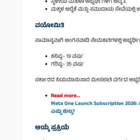
ಸ್ಥಳೀಯ ಮಹಿಳಾ ಅಭ್ಯರ್ಥಿಗಳಿಗೆ ಆದ್ಯತೆ.
ಮಕ್ಕಳ ಆರೈಕೆ ಮತ್ತು ಸಮುದಾಯ ಸೇವೆಯಲ್ಲಿ ಆಸ
ವಯೋಮಿತಿ
ಸಾಮಾನ್ಯವಾಗಿ ಅಂಗನವಾಡಿ ನೇಮಕಾತಿಗಳಲ್ಲಿ ಅಭ್ಯರ್ಥ
ಕನಿಷ್ಠ:- 19 ವರ್ಷ
ಗರಿಷ್ಠ:- 35 ವರ್ಷ
ಸರ್ಕಾರದ ನಿಯಮಾನುಸಾರ ಮೀಸಲಾತಿ ವರ್ಗದ ಅಭ್ಯರ್ಥ
Read more…
Meta One Launch Subscription 2026:
ಎಷ್ಟು ಶುಲ್ಕ?
ಆಯ್ಕೆ ಪ್ರಕ್ರಿಯೆ