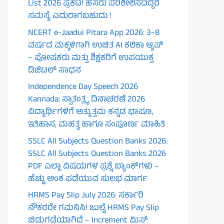
List 2026 ಪ್ರಕಟ! ಹೆಸರು ಪರಿಶೀಲಿಸದಿದ್ದರೆ
ಸಮಸ್ಯೆ ಎದುರಾಗಬಹುದು !
NCERT e-Jaadui Pitara App 2026: 3–8
ವರ್ಷದ ಮಕ್ಕಳಿಗಾಗಿ ಉಚಿತ AI ಕಲಿಕಾ ಆ್ಯಪ್
– ಪೋಷಕರು ಮತ್ತು ಶಿಕ್ಷಕರಿಗೆ ಉಪಯುಕ್ತ
ಡಿಜಿಟಲ್ ಸಾಧನ
Independence Day Speech 2026
Kannada: ಸ್ವಾತಂತ್ರ್ಯ ದಿನಾಚರಣೆ 2026
ವಿದ್ಯಾರ್ಥಿಗಳಿಗೆ ಅತ್ಯುತ್ತಮ ಕನ್ನಡ ಭಾಷಣ,
ಇತಿಹಾಸ, ಮಹತ್ವ ಹಾಗೂ ಸಂಪೂರ್ಣ ಮಾಹಿತಿ
SSLC All Subjects Question Banks 2026:
SSLC All Subjects Question Banks 2026
PDF ಎಲ್ಲಾ ವಿಷಯಗಳ ಪ್ರಶ್ನೆ ಬ್ಯಾಂಕ್‌ಗಳು –
ಹೆಚ್ಚು ಅಂಕ ಪಡೆಯುವ ಸುಲಭ ಮಾರ್ಗ
HRMS Pay Slip July 2026: ಸರ್ಕಾರಿ
ನೌಕರರೇ ಗಮನಿಸಿ! ಜುಲೈ HRMS Pay Slip
ಬಿಡುಗಡೆಯಾಗಿದೆ – Increment ಮಿಸ್