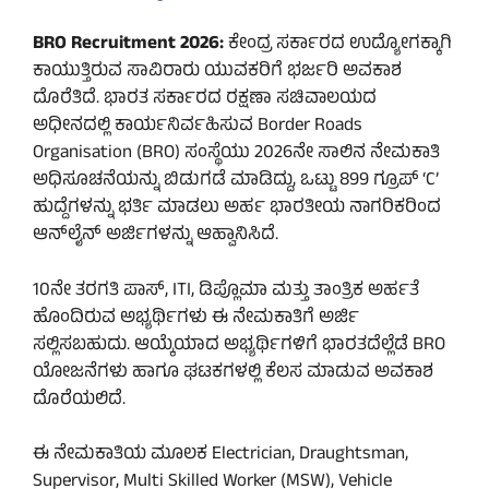
BRO Recruitment 2026:
ಕೇಂದ್ರ ಸರ್ಕಾರದ ಉದ್ಯೋಗಕ್ಕಾಗಿ
ಕಾಯುತ್ತಿರುವ ಸಾವಿರಾರು ಯುವಕರಿಗೆ ಭರ್ಜರಿ ಅವಕಾಶ
ದೊರೆತಿದೆ. ಭಾರತ ಸರ್ಕಾರದ ರಕ್ಷಣಾ ಸಚಿವಾಲಯದ
ಅಧೀನದಲ್ಲಿ ಕಾರ್ಯನಿರ್ವಹಿಸುವ Border Roads
Organisation (BRO) ಸಂಸ್ಥೆಯು 2026ನೇ ಸಾಲಿನ ನೇಮಕಾತಿ
ಅಧಿಸೂಚನೆಯನ್ನು ಬಿಡುಗಡೆ ಮಾಡಿದ್ದು, ಒಟ್ಟು 899 ಗ್ರೂಪ್ ‘C’
ಹುದ್ದೆಗಳನ್ನು ಭರ್ತಿ ಮಾಡಲು ಅರ್ಹ ಭಾರತೀಯ ನಾಗರಿಕರಿಂದ
ಆನ್‌ಲೈನ್ ಅರ್ಜಿಗಳನ್ನು ಆಹ್ವಾನಿಸಿದೆ.
10ನೇ ತರಗತಿ ಪಾಸ್, ITI, ಡಿಪ್ಲೊಮಾ ಮತ್ತು ತಾಂತ್ರಿಕ ಅರ್ಹತೆ
ಹೊಂದಿರುವ ಅಭ್ಯರ್ಥಿಗಳು ಈ ನೇಮಕಾತಿಗೆ ಅರ್ಜಿ
ಸಲ್ಲಿಸಬಹುದು. ಆಯ್ಕೆಯಾದ ಅಭ್ಯರ್ಥಿಗಳಿಗೆ ಭಾರತದೆಲ್ಲೆಡೆ BRO
ಯೋಜನೆಗಳು ಹಾಗೂ ಘಟಕಗಳಲ್ಲಿ ಕೆಲಸ ಮಾಡುವ ಅವಕಾಶ
ದೊರೆಯಲಿದೆ.
ಈ ನೇಮಕಾತಿಯ ಮೂಲಕ Electrician, Draughtsman,
Supervisor, Multi Skilled Worker (MSW), Vehicle