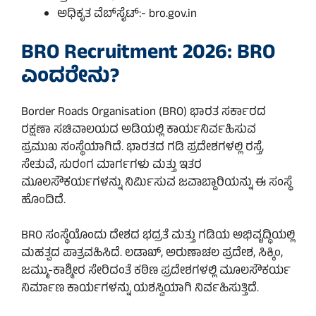
ಅಧಿಕೃತ ವೆಬ್‌ಸೈಟ್:- bro.gov.in
BRO Recruitment 2026: BRO
ಎಂದರೇನು?
Border Roads Organisation (BRO) ಭಾರತ ಸರ್ಕಾರದ
ರಕ್ಷಣಾ ಸಚಿವಾಲಯದ ಅಡಿಯಲ್ಲಿ ಕಾರ್ಯನಿರ್ವಹಿಸುವ
ಪ್ರಮುಖ ಸಂಸ್ಥೆಯಾಗಿದೆ. ಭಾರತದ ಗಡಿ ಪ್ರದೇಶಗಳಲ್ಲಿ ರಸ್ತೆ,
ಸೇತುವೆ, ಸುರಂಗ ಮಾರ್ಗಗಳು ಮತ್ತು ಇತರ
ಮೂಲಸೌಕರ್ಯಗಳನ್ನು ನಿರ್ಮಿಸುವ ಜವಾಬ್ದಾರಿಯನ್ನು ಈ ಸಂಸ್ಥೆ
ಹೊಂದಿದೆ.
BRO ಸಂಸ್ಥೆಯೊಂದು ದೇಶದ ಭದ್ರತೆ ಮತ್ತು ಗಡಿಯ ಅಭಿವೃದ್ಧಿಯಲ್ಲಿ
ಮಹತ್ವದ ಪಾತ್ರವಹಿಸಿದೆ. ಲಡಾಖ್, ಅರುಣಾಚಲ ಪ್ರದೇಶ, ಸಿಕ್ಕಿಂ,
ಜಮ್ಮು-ಕಾಶ್ಮೀರ ಸೇರಿದಂತೆ ಕಠಿಣ ಪ್ರದೇಶಗಳಲ್ಲಿ ಮೂಲಸೌಕರ್ಯ
ನಿರ್ಮಾಣ ಕಾರ್ಯಗಳನ್ನು ಯಶಸ್ವಿಯಾಗಿ ನಿರ್ವಹಿಸುತ್ತಿದೆ.