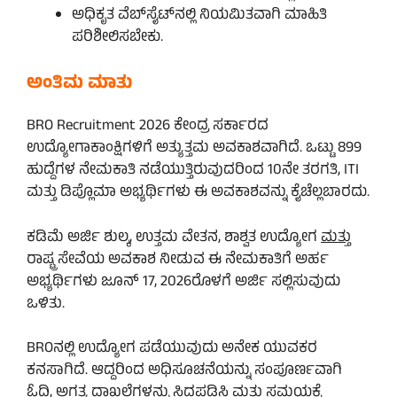
ಅಧಿಕೃತ ವೆಬ್‌ಸೈಟ್‌ನಲ್ಲಿ ನಿಯಮಿತವಾಗಿ ಮಾಹಿತಿ
ಪರಿಶೀಲಿಸಬೇಕು.
ಅಂತಿಮ ಮಾತು
BRO Recruitment 2026 ಕೇಂದ್ರ ಸರ್ಕಾರದ
ಉದ್ಯೋಗಾಕಾಂಕ್ಷಿಗಳಿಗೆ ಅತ್ಯುತ್ತಮ ಅವಕಾಶವಾಗಿದೆ. ಒಟ್ಟು 899
ಹುದ್ದೆಗಳ ನೇಮಕಾತಿ ನಡೆಯುತ್ತಿರುವುದರಿಂದ 10ನೇ ತರಗತಿ, ITI
ಮತ್ತು ಡಿಪ್ಲೊಮಾ ಅಭ್ಯರ್ಥಿಗಳು ಈ ಅವಕಾಶವನ್ನು ಕೈಚೆಲ್ಲಬಾರದು.
ಕಡಿಮೆ ಅರ್ಜಿ ಶುಲ್ಕ, ಉತ್ತಮ ವೇತನ, ಶಾಶ್ವತ ಉದ್ಯೋಗ
ಮತ್ತು
ರಾಷ್ಟ್ರ ಸೇವೆಯ ಅವಕಾಶ ನೀಡುವ ಈ ನೇಮಕಾತಿಗೆ ಅರ್ಹ
ಅಭ್ಯರ್ಥಿಗಳು ಜೂನ್ 17, 2026ರೊಳಗೆ ಅರ್ಜಿ ಸಲ್ಲಿಸುವುದು
ಒಳಿತು.
BROನಲ್ಲಿ ಉದ್ಯೋಗ ಪಡೆಯುವುದು ಅನೇಕ ಯುವಕರ
ಕನಸಾಗಿದೆ. ಆದ್ದರಿಂದ ಅಧಿಸೂಚನೆಯನ್ನು ಸಂಪೂರ್ಣವಾಗಿ
ಓದಿ, ಅಗತ್ಯ ದಾಖಲೆಗಳನ್ನು ಸಿದ್ಧಪಡಿಸಿ ಮತ್ತು ಸಮಯಕ್ಕೆ