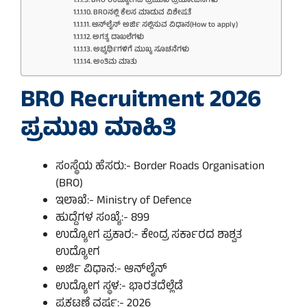
BRO ಉದ್ಯೋಗದ ಪ್ರಮುಖ ಪ್ರಯೋಜನಗಳು
BROನಲ್ಲಿ ಕೆಲಸ ಮಾಡುವ ವಿಶೇಷತೆ
ಆನ್‌ಲೈನ್ ಅರ್ಜಿ ಸಲ್ಲಿಸುವ ವಿಧಾನ(How to apply)
ಅಗತ್ಯ ದಾಖಲೆಗಳು
ಅಭ್ಯರ್ಥಿಗಳಿಗೆ ಮುಖ್ಯ ಸೂಚನೆಗಳು
ಅಂತಿಮ ಮಾತು
BRO Recruitment 2026
ಪ್ರಮುಖ ಮಾಹಿತಿ
ಸಂಸ್ಥೆಯ ಹೆಸರು:- Border Roads Organisation
(BRO)
ಇಲಾಖೆ:- Ministry of Defence
ಹುದ್ದೆಗಳ ಸಂಖ್ಯೆ:- 899
ಉದ್ಯೋಗ ಪ್ರಕಾರ:- ಕೇಂದ್ರ ಸರ್ಕಾರದ ಶಾಶ್ವತ
ಉದ್ಯೋಗ
ಅರ್ಜಿ ವಿಧಾನ:- ಆನ್‌ಲೈನ್
ಉದ್ಯೋಗ ಸ್ಥಳ:- ಭಾರತದೆಲ್ಲೆಡೆ
ಪ್ರಕಟಣೆ ವರ್ಷ:- 2026