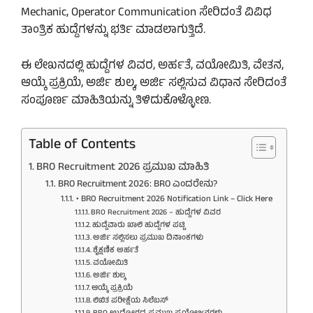
Mechanic, Operator Communication ಸೇರಿದಂತೆ ವಿವಿಧ
ತಾಂತ್ರಿಕ ಹುದ್ದೆಗಳನ್ನು ಭರ್ತಿ ಮಾಡಲಾಗುತ್ತಿದೆ.
ಈ ಲೇಖನದಲ್ಲಿ ಹುದ್ದೆಗಳ ವಿವರ, ಅರ್ಹತೆ, ವಯೋಮಿತಿ, ವೇತನ,
ಆಯ್ಕೆ ಪ್ರಕ್ರಿಯೆ, ಅರ್ಜಿ ಶುಲ್ಕ, ಅರ್ಜಿ ಸಲ್ಲಿಸುವ ವಿಧಾನ ಸೇರಿದಂತೆ
ಸಂಪೂರ್ಣ ಮಾಹಿತಿಯನ್ನು ತಿಳಿದುಕೊಳ್ಳೋಣ.
Table of Contents
BRO Recruitment 2026 ಪ್ರಮುಖ ಮಾಹಿತಿ
BRO Recruitment 2026: BRO ಎಂದರೇನು?
• BRO Recruitment 2026 Notification Link – Click Here
BRO Recruitment 2026 – ಹುದ್ದೆಗಳ ವಿವರ
ಹುದ್ದೆವಾರು ಖಾಲಿ ಹುದ್ದೆಗಳ ಪಟ್ಟಿ
ಅರ್ಜಿ ಸಲ್ಲಿಸಲು ಪ್ರಮುಖ ದಿನಾಂಕಗಳು
ಶೈಕ್ಷಣಿಕ ಅರ್ಹತೆ
ವಯೋಮಿತಿ
ಅರ್ಜಿ ಶುಲ್ಕ
ಆಯ್ಕೆ ಪ್ರಕ್ರಿಯೆ
ಲಿಖಿತ ಪರೀಕ್ಷೆಯ ಸಿಲೆಬಸ್