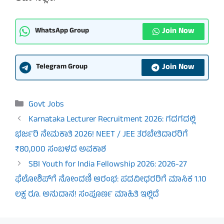
Join Now
WhatsApp Group
Join Now
Telegram Group
Categories
Govt Jobs
Karnataka Lecturer Recruitment 2026: ಗದಗದಲ್ಲಿ
ಭರ್ಜರಿ ನೇಮಕಾತಿ 2026! NEET / JEE ತರಬೇತಿದಾರರಿಗೆ
₹80,000 ಸಂಬಳದ ಅವಕಾಶ
SBI Youth for India Fellowship 2026: 2026-27
ಫೆಲೋಶಿಪ್‌ಗೆ ನೋಂದಣಿ ಆರಂಭ: ಪದವೀಧರರಿಗೆ ಮಾಸಿಕ 1.10
ಲಕ್ಷ ರೂ. ಅನುದಾನ! ಸಂಪೂರ್ಣ ಮಾಹಿತಿ ಇಲ್ಲಿದೆ