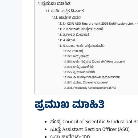
ಪ್ರಮುಖ ಮಾಹಿತಿ
ಅರ್ಜಿ ಸಲ್ಲಿಕೆ ದಿನಾಂಕ
ಹುದ್ದೆಗಳ ವಿವರ
• CSIR ASO Recruitment 2026 Notification Link – 
ವರ್ಗವಾರು ಹುದ್ದೆಗಳ ಹಂಚಿಕೆ
PwBD ಮೀಸಲಾತಿ
ವೇತನ
ಯಾರು ಅರ್ಜಿ ಸಲ್ಲಿಸಬಹುದು?
CSIR ಬಗ್ಗೆ
ಆಯ್ಕೆ ಪ್ರಕ್ರಿಯೆ
ಅರ್ಜಿ ಸಲ್ಲಿಸುವ ವಿಧಾನ ಹೇಗೆ(How to apply)
ಅಗತ್ಯ ದಾಖಲೆಗಳು
ಪ್ರಮುಖ ಲಿಂಕ್‌ಗಳು
ಈ ಉದ್ಯೋಗದ ಪ್ರಮುಖ ಪ್ರಯೋಜನಗಳು
ಪ್ರಮುಖ ದಿನಾಂಕಗಳ ಸಾರಾಂಶ
Frequently Asked Questions (FAQ)
ಪ್ರಮುಖ ಮಾಹಿತಿ
ಸಂಸ್ಥೆ: Council of Scientific & Industrial 
ಹುದ್ದೆ: Assistant Section Officer (ASO)
ಒಟ್ಟು ಹುದ್ದೆಗಳು: 100