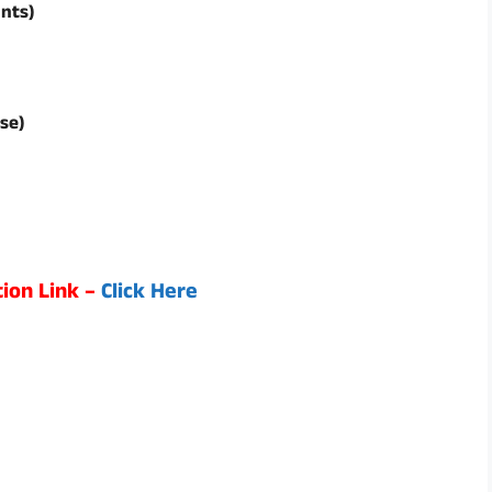
unts)
ase)
ion Link –
Click Here