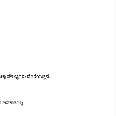
್ಲಾ ಸೌಲಭ್ಯಗಳು ದೊರೆಯುತ್ತವೆ.
ು ಅವಕಾಶವಿಲ್ಲ.