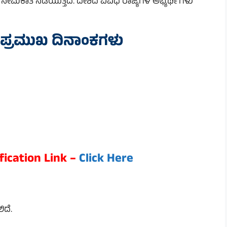
ೆ ನೇಮಕಾತಿ ನಡೆಯುತ್ತದೆ. ದೇಶದ ವಿವಿಧ ರಾಜ್ಯಗಳ ಅಭ್ಯರ್ಥಿಗಳು
 ಪ್ರಮುಖ ದಿನಾಂಕಗಳು
ication Link –
Click Here
ಿದೆ.