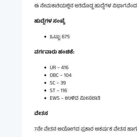
ಈ ನೇಮಕಾತಿಯಲ್ಲಿನ ಅತಿದೊಡ್ಡ ಹುದ್ದೆಗಳ ವಿಭಾಗವೆಂದರ
ಹುದ್ದೆಗಳ ಸಂಖ್ಯೆ
ಒಟ್ಟು: 675
ವರ್ಗವಾರು ಹಂಚಿಕೆ:
UR – 416
OBC – 104
SC – 39
ST – 116
EWS – ಉಳಿದ ಮೀಸಲಾತಿ
ವೇತನ
7ನೇ ವೇತನ ಆಯೋಗದ ಪ್ರಕಾರ ಆಕರ್ಷಕ ವೇತನ ಹಾಗೂ ಭ