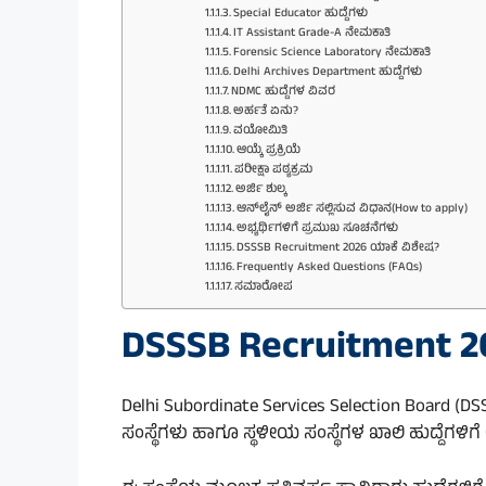
Special Educator ಹುದ್ದೆಗಳು
IT Assistant Grade-A ನೇಮಕಾತಿ
Forensic Science Laboratory ನೇಮಕಾತಿ
Delhi Archives Department ಹುದ್ದೆಗಳು
NDMC ಹುದ್ದೆಗಳ ವಿವರ
ಅರ್ಹತೆ ಏನು?
ವಯೋಮಿತಿ
ಆಯ್ಕೆ ಪ್ರಕ್ರಿಯೆ
ಪರೀಕ್ಷಾ ಪಠ್ಯಕ್ರಮ
ಅರ್ಜಿ ಶುಲ್ಕ
ಆನ್‌ಲೈನ್ ಅರ್ಜಿ ಸಲ್ಲಿಸುವ ವಿಧಾನ(How to apply)
ಅಭ್ಯರ್ಥಿಗಳಿಗೆ ಪ್ರಮುಖ ಸೂಚನೆಗಳು
DSSSB Recruitment 2026 ಯಾಕೆ ವಿಶೇಷ?
Frequently Asked Questions (FAQs)
ಸಮಾರೋಪ
DSSSB Recruitment 
Delhi Subordinate Services Selection Board (D
ಸಂಸ್ಥೆಗಳು ಹಾಗೂ ಸ್ಥಳೀಯ ಸಂಸ್ಥೆಗಳ ಖಾಲಿ ಹುದ್ದೆಗಳಿಗ