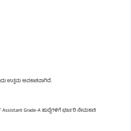
ಿಗೆ ಇದು ಉತ್ತಮ ಅವಕಾಶವಾಗಿದೆ.
 Assistant Grade-A ಹುದ್ದೆಗಳಿಗೆ ಭರ್ಜರಿ ನೇಮಕಾತಿ