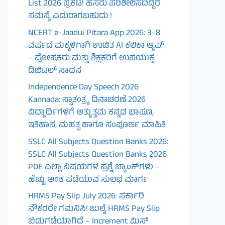
List 2026 ಪ್ರಕಟ! ಹೆಸರು ಪರಿಶೀಲಿಸದಿದ್ದರೆ
ಸಮಸ್ಯೆ ಎದುರಾಗಬಹುದು !
NCERT e-Jaadui Pitara App 2026: 3–8
ವರ್ಷದ ಮಕ್ಕಳಿಗಾಗಿ ಉಚಿತ AI ಕಲಿಕಾ ಆ್ಯಪ್
– ಪೋಷಕರು ಮತ್ತು ಶಿಕ್ಷಕರಿಗೆ ಉಪಯುಕ್ತ
ಡಿಜಿಟಲ್ ಸಾಧನ
Independence Day Speech 2026
Kannada: ಸ್ವಾತಂತ್ರ್ಯ ದಿನಾಚರಣೆ 2026
ವಿದ್ಯಾರ್ಥಿಗಳಿಗೆ ಅತ್ಯುತ್ತಮ ಕನ್ನಡ ಭಾಷಣ,
ಇತಿಹಾಸ, ಮಹತ್ವ ಹಾಗೂ ಸಂಪೂರ್ಣ ಮಾಹಿತಿ
SSLC All Subjects Question Banks 2026:
SSLC All Subjects Question Banks 2026
PDF ಎಲ್ಲಾ ವಿಷಯಗಳ ಪ್ರಶ್ನೆ ಬ್ಯಾಂಕ್‌ಗಳು –
ಹೆಚ್ಚು ಅಂಕ ಪಡೆಯುವ ಸುಲಭ ಮಾರ್ಗ
HRMS Pay Slip July 2026: ಸರ್ಕಾರಿ
ನೌಕರರೇ ಗಮನಿಸಿ! ಜುಲೈ HRMS Pay Slip
ಬಿಡುಗಡೆಯಾಗಿದೆ – Increment ಮಿಸ್