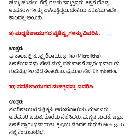
ಹಣ್ಣು, ಹಂಪಲು, ಗೆಡ್ಡೆ-ಗೆಣಸು ತಿನ್ನುತ್ತಿದ್ದರು. ಕಲ್ಲಿನ ದೊಡ್ಡ
ಉಪಕರಣಗಳನ್ನು ಬಳಸುತ್ತಿದ್ದರು. ಬೆಂಕಿಯ ಪರಿಚಯ ಇದೇ
ಕಾಲದಲ್ಲಿ ಆಯಿತು.
9) ಮಧ್ಯಶಿಲಾಯುಗದ ವೈಶಿಷ್ಟ್ಯಗಳನ್ನು ವಿವರಿಸಿ.
ಉತ್ತರ:
ಈ ಕಾಲದಲ್ಲಿ ಸೂಕ್ಷ್ಮ ಶಿಲಾಯುಧಗಳು (Microliths)
ಬಳಕೆಯಾದವು. ಬೇಟೆ ಮತ್ತು ಪಶುಪಾಲನೆ ಪ್ರಾರಂಭವಾಯಿತು.
ಗುಹೆಚಿತ್ರಗಳು ಬಿಡಿಸಲಾಯಿತು. ಪ್ರಮುಖ ನೆಲೆ: Bhimbetka.
10) ನವಶಿಲಾಯುಗದ ಮಹತ್ವವನ್ನು ವಿವರಿಸಿ
.
ಉತ್ತರ:
ನವಶಿಲಾಯುಗದಲ್ಲಿ ಕೃಷಿ ಆರಂಭವಾಯಿತು. ಮಾನವರು
ಅಲೆಮಾರಿ ಬದುಕು ತೊರೆದು ನೆಲೆಸಿದರು. ಮಣ್ಣಿನ ಮಡಕೆ, ಚಕ್ರದ
ಬಳಕೆ ಪ್ರಾರಂಭವಾಯಿತು. ಕೃಷಿಯ ಮೊದಲ ಗುರುತು Mehrgarh
ನಲ್ಲಿ ಕಂಡುಬಂದಿದೆ.