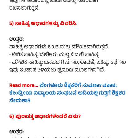
ಇವುಗಳ ಆಧಾರದಲ್ಲಿ ಇತಿಹಾಸವನ್ನು ನಿಖರವಾಗಿ
ರಚಿಸಲಾಗುತ್ತದೆ.
5) ಸಾಹಿತ್ಯ ಆಧಾರಗಳನ್ನು
ವಿವರಿಸಿ
.
ಉತ್ತರ:
ಸಾಹಿತ್ಯ ಆಧಾರಗಳು ಲಿಖಿತ ಮತ್ತು ಮೌಖಿಕವಾಗಿರುತ್ತವೆ.
• ಲಿಖಿತ ಸಾಹಿತ್ಯ: ದೇಶೀಯ ಮತ್ತು ವಿದೇಶಿ ಸಾಹಿತ್ಯ
• ಮೌಖಿಕ ಸಾಹಿತ್ಯ: ಜನಪದ ಗೀತೆಗಳು, ಲಾವಣಿ, ಐತಿಹ್ಯ, ಕಥೆಗಳು
ಇವು ಇತಿಹಾಸ ತಿಳಿಯಲು ಪ್ರಮುಖ ಮೂಲಗಳಾಗಿವೆ.
Read more…
ಬೆಂಗಳೂರು ಶಿಕ್ಷಕರಿಗೆ ಸುವರ್ಣಾವಕಾಶ:
ಕೇಂದ್ರೀಯ ವಿದ್ಯಾಲಯ ಸಂಘಟನೆ ಅಡಿಯಲ್ಲಿ ಗುತ್ತಿಗೆ ಶಿಕ್ಷಕರ
ನೇಮಕಾತಿ
6) ಪುರಾತತ್ವ ಆಧಾರಗಳೆಂದರೆ ಏನು?
ಉತ್ತರ: