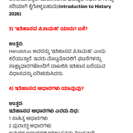
ಸರಿಯಾಗಿ ಕೈಗೊಳ್ಳಬಹುದು(
Introduction to History
2026)
3) ‘ಇತಿಹಾಸದ ಪಿತಾಮಹ’ ಯಾರು? ಏಕೆ?
ಉತ್ತರ:
Herodotus ಅವರನ್ನು ‘ಇತಿಹಾಸದ ಪಿತಾಮಹ’ ಎಂದು
ಕರೆಯುತ್ತಾರೆ. ಇವರು ಮೊಟ್ಟಮೊದಲಿಗೆ ಘಟನೆಗಳನ್ನು
ಸಾಕ್ಷ್ಯಾಧಾರಗಳೊಂದಿಗೆ ದಾಖಲಿಸಿ ಇತಿಹಾಸ ಬರೆಯುವ
ವಿಧಾನವನ್ನು ಪರಿಚಯಿಸಿದರು.
4) ಇತಿಹಾಸದ ಆಧಾರಗಳು ಯಾವುವು?
ಉತ್ತರ:
ಇತಿಹಾಸದ ಆಧಾರಗಳು ಎರಡು ವಿಧ:
1 ಸಾಹಿತ್ಯ ಆಧಾರಗಳು
2 ಪುರಾತತ್ವ ಆಧಾರಗಳು