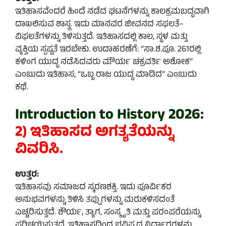
ಇತಿಹಾಸವೆಂದರೆ ಹಿಂದೆ ನಡೆದ ಘಟನೆಗಳನ್ನು ಕಾಲಕ್ರಮಬದ್ಧವಾಗಿ
ದಾಖಲಿಸುವ ಶಾಸ್ತ್ರ. ಇದು ಮಾನವರ ಜೀವನದ ಸಫಲತೆ–
ವಿಫಲತೆಗಳನ್ನು ತಿಳಿಸುತ್ತದೆ. ಇತಿಹಾಸದಲ್ಲಿ ಕಾಲ, ಸ್ಥಳ ಮತ್ತು
ವ್ಯಕ್ತಿಯ ಸ್ಪಷ್ಟತೆ ಇರಬೇಕು. ಉದಾಹರಣೆಗೆ: “ಸಾ.ಶ.ಪೂ. 261ರಲ್ಲಿ
ಕಳಿಂಗ ಯುದ್ಧ ನಡೆಸಿದವರು ಮೌರ್ಯ ಚಕ್ರವರ್ತಿ ಅಶೋಕ”
ಎಂಬುದು ಇತಿಹಾಸ; “ಒಬ್ಬ ರಾಜ ಯುದ್ಧ ಮಾಡಿದ” ಎಂಬುದು
ಕಥೆ.
Introduction to History 2026:
2) ಇತಿಹಾಸದ ಅಗತ್ಯತೆಯನ್ನು
ವಿವರಿಸಿ.
ಉತ್ತರ:
ಇತಿಹಾಸವು ಸಮಾಜದ ಸ್ಮರಣಶಕ್ತಿ. ಇದು ಪೂರ್ವಿಕರ
ಅನುಭವಗಳನ್ನು ತಿಳಿಸಿ ತಪ್ಪುಗಳನ್ನು ಮರುಕಳಿಸದಂತೆ
ಎಚ್ಚರಿಸುತ್ತದೆ. ಶೌರ್ಯ, ತ್ಯಾಗ, ಸಂಸ್ಕೃತಿ ಮತ್ತು ಪರಂಪರೆಯನ್ನು
ಪರಿಚಯಿಸುತ್ತದೆ. ಇತಿಹಾಸದಿಂದ ಭವಿಷ್ಯದ ನಿರ್ಧಾರಗಳನ್ನು