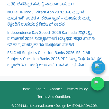
ಪರಿಶೀಲಿಸದಿದ್ದರೆ ಸಮಸ್ಯೆ ಎದುರಾಗಬಹುದು !
NCERT e-Jaadui Pitara App 2026: 3–8 ವರ್ಷದ
ಮಕ್ಕಳಿಗಾಗಿ ಉಚಿತ AI ಕಲಿಕಾ ಆ್ಯಪ್ – ಪೋಷಕರು ಮತ್ತು
ಶಿಕ್ಷಕರಿಗೆ ಉಪಯುಕ್ತ ಡಿಜಿಟಲ್ ಸಾಧನ
Independence Day Speech 2026 Kannada: ಸ್ವಾತಂತ್ರ್ಯ
ದಿನಾಚರಣೆ 2026 ವಿದ್ಯಾರ್ಥಿಗಳಿಗೆ ಅತ್ಯುತ್ತಮ ಕನ್ನಡ ಭಾಷಣ,
ಇತಿಹಾಸ, ಮಹತ್ವ ಹಾಗೂ ಸಂಪೂರ್ಣ ಮಾಹಿತಿ
SSLC All Subjects Question Banks 2026: SSLC All
Subjects Question Banks 2026 PDF ಎಲ್ಲಾ ವಿಷಯಗಳ ಪ್ರಶ್ನೆ
ಬ್ಯಾಂಕ್‌ಗಳು – ಹೆಚ್ಚು ಅಂಕ ಪಡೆಯುವ ಸುಲಭ ಮಾರ್ಗ
Home
About
Contact
Privacy Policy
Terms And Conditions
© 2024 MahitiKannada.com • Design by ITKANNADA.COM