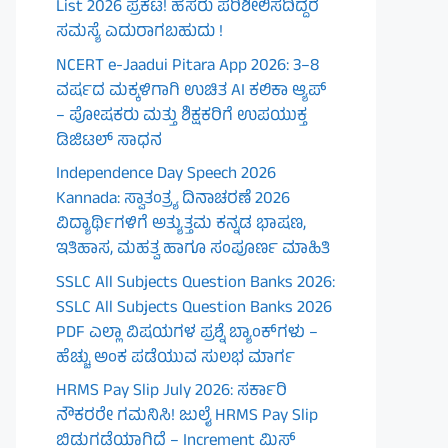
List 2026 ಪ್ರಕಟ! ಹೆಸರು ಪರಿಶೀಲಿಸದಿದ್ದರೆ
ಸಮಸ್ಯೆ ಎದುರಾಗಬಹುದು !
NCERT e-Jaadui Pitara App 2026: 3–8
ವರ್ಷದ ಮಕ್ಕಳಿಗಾಗಿ ಉಚಿತ AI ಕಲಿಕಾ ಆ್ಯಪ್
– ಪೋಷಕರು ಮತ್ತು ಶಿಕ್ಷಕರಿಗೆ ಉಪಯುಕ್ತ
ಡಿಜಿಟಲ್ ಸಾಧನ
Independence Day Speech 2026
Kannada: ಸ್ವಾತಂತ್ರ್ಯ ದಿನಾಚರಣೆ 2026
ವಿದ್ಯಾರ್ಥಿಗಳಿಗೆ ಅತ್ಯುತ್ತಮ ಕನ್ನಡ ಭಾಷಣ,
ಇತಿಹಾಸ, ಮಹತ್ವ ಹಾಗೂ ಸಂಪೂರ್ಣ ಮಾಹಿತಿ
SSLC All Subjects Question Banks 2026:
SSLC All Subjects Question Banks 2026
PDF ಎಲ್ಲಾ ವಿಷಯಗಳ ಪ್ರಶ್ನೆ ಬ್ಯಾಂಕ್‌ಗಳು –
ಹೆಚ್ಚು ಅಂಕ ಪಡೆಯುವ ಸುಲಭ ಮಾರ್ಗ
HRMS Pay Slip July 2026: ಸರ್ಕಾರಿ
ನೌಕರರೇ ಗಮನಿಸಿ! ಜುಲೈ HRMS Pay Slip
ಬಿಡುಗಡೆಯಾಗಿದೆ – Increment ಮಿಸ್