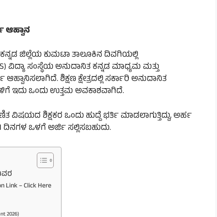
ಿ ಆಹ್ವಾನ
 ಕನ್ನಡ ಜಿಲ್ಲೆಯ ಕುಮಟಾ ತಾಲೂಕಿನ ದಿವಗಿಯಲ್ಲಿ
DJVS) ವಿದ್ಯಾ ಸಂಸ್ಥೆಯ ಅನುದಾನಿತ ಕನ್ನಡ ಮಾಧ್ಯಮ ಮತ್ತು
ಿ ಆಹ್ವಾನಿಸಲಾಗಿದೆ. ಶಿಕ್ಷಣ ಕ್ಷೇತ್ರದಲ್ಲಿ ಸರ್ಕಾರಿ ಅನುದಾನಿತ
ಗಳಿಗೆ ಇದು ಒಂದು ಉತ್ತಮ ಅವಕಾಶವಾಗಿದೆ.
ತ ವಿಷಯದ ಶಿಕ್ಷಕರ ಒಂದು ಹುದ್ದೆ ಭರ್ತಿ ಮಾಡಲಾಗುತ್ತಿದ್ದು, ಅರ್ಹ
 ದಿನಗಳ ಒಳಗೆ ಅರ್ಜಿ ಸಲ್ಲಿಸಬಹುದು.
ವಿವರ
n Link – Click Here
nt 2026)