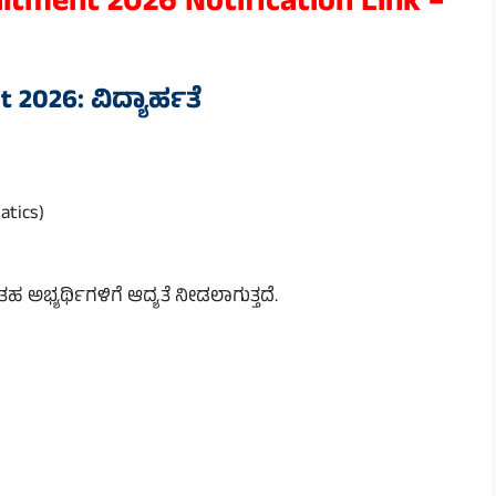
itment 2026 Notification Link –
2026: ವಿದ್ಯಾರ್ಹತೆ
atics)
ಭ್ಯರ್ಥಿಗಳಿಗೆ ಆದ್ಯತೆ ನೀಡಲಾಗುತ್ತದೆ.