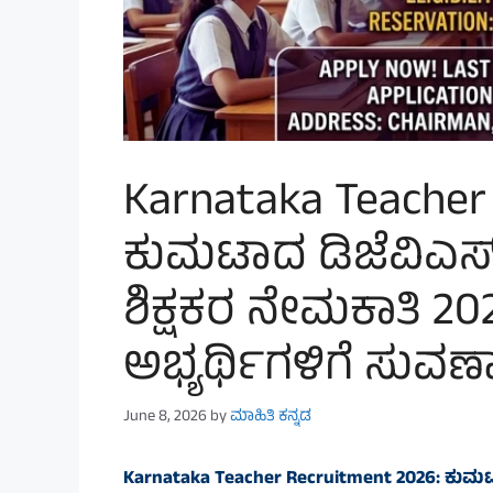
Karnataka Teacher
ಕುಮಟಾದ ಡಿಜೆವಿಎಸ್ ವ
ಶಿಕ್ಷಕರ ನೇಮಕಾತಿ 202
ಅಭ್ಯರ್ಥಿಗಳಿಗೆ ಸುವರ
June 8, 2026
by
ಮಾಹಿತಿ ಕನ್ನಡ
Karnataka Teacher Recruitment 2026: ಕುಮಟಾದ