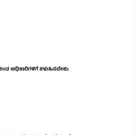
ಳಕಂಡ ಅಧಿಕಾರಿಗಳಿಗೆ ಕಳುಹಿಸಬೇಕು: