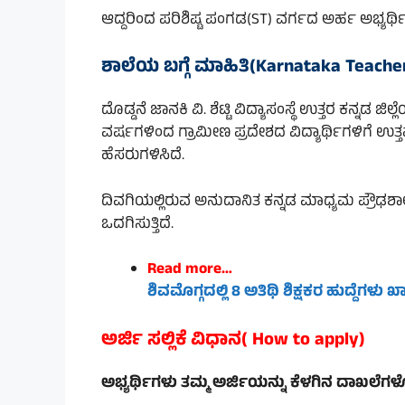
ಆದ್ದರಿಂದ ಪರಿಶಿಷ್ಟ ಪಂಗಡ(ST) ವರ್ಗದ ಅರ್ಹ ಅಭ್
ಶಾಲೆಯ ಬಗ್ಗೆ ಮಾಹಿತಿ(Karnataka Teache
ದೊಡ್ಡನೆ ಜಾನಕಿ ವಿ. ಶೆಟ್ಟಿ ವಿದ್ಯಾಸಂಸ್ಥೆ ಉತ್ತರ ಕನ್ನಡ ಜ
ವರ್ಷಗಳಿಂದ ಗ್ರಾಮೀಣ ಪ್ರದೇಶದ ವಿದ್ಯಾರ್ಥಿಗಳಿಗೆ ಉತ್ತಮ ಗು
ಹೆಸರುಗಳಿಸಿದೆ.
ದಿವಗಿಯಲ್ಲಿರುವ ಅನುದಾನಿತ ಕನ್ನಡ ಮಾಧ್ಯಮ ಪ್ರೌಢಶಾಲೆ
ಒದಗಿಸುತ್ತಿದೆ.
Read more…
ಶಿವಮೊಗ್ಗದಲ್ಲಿ 8 ಅತಿಥಿ ಶಿಕ್ಷಕರ ಹುದ್ದೆಗಳು
ಅರ್ಜಿ ಸಲ್ಲಿಕೆ ವಿಧಾನ( How to apply)
ಅಭ್ಯರ್ಥಿಗಳು ತಮ್ಮ ಅರ್ಜಿಯನ್ನು ಕೆಳಗಿನ ದಾಖಲೆಗ