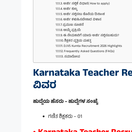
ಅರ್ಜಿ ಸಲ್ಲಿಕೆ ವಿಧಾನ( How to apply)
ಅರ್ಜಿ ಶುಲ್ಕ
ಅರ್ಜಿ ಸಲ್ಲಿಸಲು ಕೊನೆಯ ದಿನಾಂಕ
ಅರ್ಜಿ ಕಳುಹಿಸಬೇಕಾದ ವಿಳಾಸ
ಪ್ರಮುಖ ಸೂಚನೆ
ಆಯ್ಕೆ ಪ್ರಕ್ರಿಯೆ
ಈ ನೇಮಕಾತಿಗೆ ಯಾರು ಅರ್ಜಿ ಸಲ್ಲಿಸಬಹುದು?
ಶಿಕ್ಷಕರ ವೃತ್ತಿಯ ಮಹತ್ವ
DJVS Kumta Recruitment 2026 Highlights
Frequently Asked Questions (FAQs)
ಸಮಾರೋಪ
Karnataka Teacher Re
ವಿವರ
ಹುದ್ದೆಯ ಹೆಸರು – ಹುದ್ದೆಗಳ ಸಂಖ್ಯೆ
ಗಣಿತ ಶಿಕ್ಷಕರು – 01