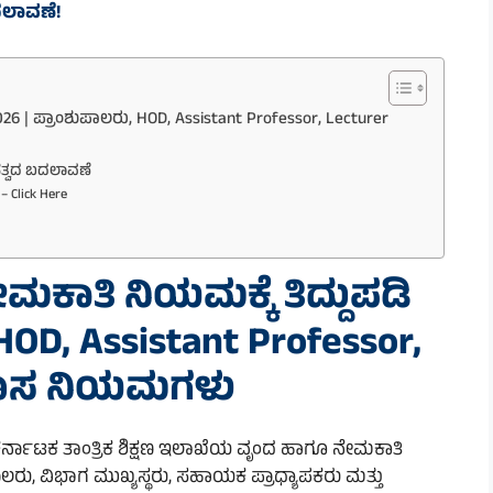
ದಲಾವಣೆ!
 2026 | ಪ್ರಾಂಶುಪಾಲರು, HOD, Assistant Professor, Lecturer
ಹತ್ವದ ಬದಲಾವಣೆ
– Click Here
ನೇಮಕಾತಿ ನಿಯಮಕ್ಕೆ ತಿದ್ದುಪಡಿ
HOD, Assistant Professor,
ಹೊಸ ನಿಯಮಗಳು
ರ್ನಾಟಕ ತಾಂತ್ರಿಕ ಶಿಕ್ಷಣ ಇಲಾಖೆಯ ವೃಂದ ಹಾಗೂ ನೇಮಕಾತಿ
ಾಲರು, ವಿಭಾಗ ಮುಖ್ಯಸ್ಥರು, ಸಹಾಯಕ ಪ್ರಾಧ್ಯಾಪಕರು ಮತ್ತು