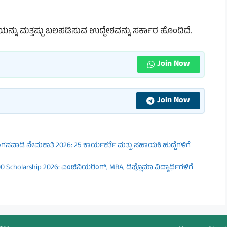
ಯನ್ನು ಮತ್ತಷ್ಟು ಬಲಪಡಿಸುವ ಉದ್ದೇಶವನ್ನು ಸರ್ಕಾರ ಹೊಂದಿದೆ.
Join Now
Join Now
ವಾಡಿ ನೇಮಕಾತಿ 2026: 25 ಕಾರ್ಯಕರ್ತೆ ಮತ್ತು ಸಹಾಯಕಿ ಹುದ್ದೆಗಳಿಗೆ
Scholarship 2026: ಎಂಜಿನಿಯರಿಂಗ್, MBA, ಡಿಪ್ಲೊಮಾ ವಿದ್ಯಾರ್ಥಿಗಳಿಗೆ