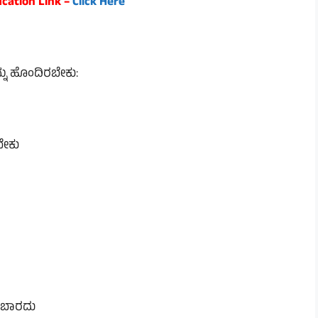
ication Link –
Click Here
ನ್ನು ಹೊಂದಿರಬೇಕು:
ಬೇಕು
ರಬಾರದು