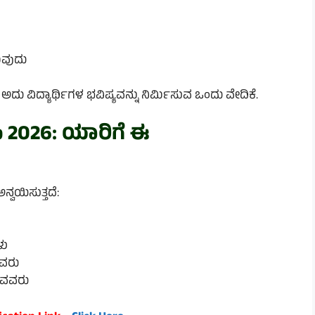
ುವುದು
ು ವಿದ್ಯಾರ್ಥಿಗಳ ಭವಿಷ್ಯವನ್ನು ನಿರ್ಮಿಸುವ ಒಂದು ವೇದಿಕೆ.
p 2026: ಯಾರಿಗೆ ಈ
ನ್ವಯಿಸುತ್ತದೆ:
ಳು
ವವರು
ರುವವರು