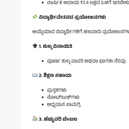
ವಾರ್ಷಿಕ ಆದಾಯ ₹2.4 ಲಕ್ಷದ ಒಳಗೆ ಇರಬೇಕ
ವಿದ್ಯಾರ್ಥಿವೇತನದ ಪ್ರಯೋಜನಗಳು
ಆಯ್ಕೆಯಾದ ವಿದ್ಯಾರ್ಥಿಗಳಿಗೆ ಹಲವಾರು ಪ್ರಯೋಜನಗಳು
1. ಶುಲ್ಕ ವಿನಾಯಿತಿ
ಪೂರ್ಣ ಶುಲ್ಕ ಪಾವತಿ ಅಥವಾ ಭಾಗಶಃ ನೆರವು
2. ಶಿಕ್ಷಣ ಸಹಾಯ
ಪುಸ್ತಕಗಳು
ನೋಟ್‌ಬುಕ್‌ಗಳು
ಅಧ್ಯಯನ ಸಾಮಗ್ರಿ
3. ಹೆಚ್ಚುವರಿ ಬೆಂಬಲ