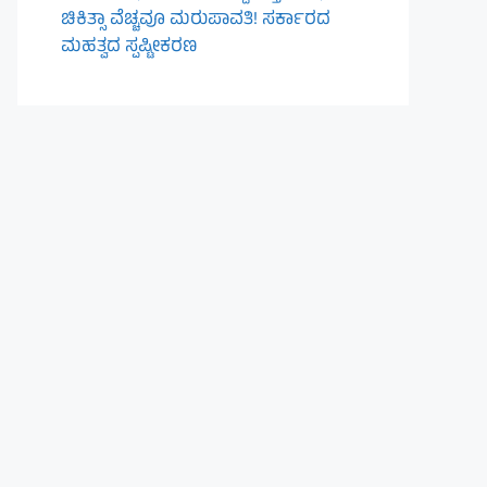
ಚಿಕಿತ್ಸಾ ವೆಚ್ಚವೂ ಮರುಪಾವತಿ! ಸರ್ಕಾರದ
ಮಹತ್ವದ ಸ್ಪಷ್ಟೀಕರಣ