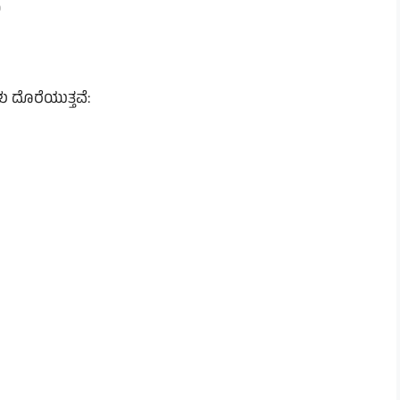
ು
 ದೊರೆಯುತ್ತವೆ: