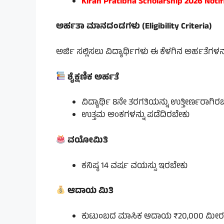
Kiran Pratibha Scholarship 2026 Notif
ಅರ್ಹತಾ ಮಾನದಂಡಗಳು (Eligibility Criteria)
ಅರ್ಜಿ ಸಲ್ಲಿಸಲು ವಿದ್ಯಾರ್ಥಿಗಳು ಈ ಕೆಳಗಿನ ಅರ್ಹತೆಗಳ
ಶೈಕ್ಷಣಿಕ ಅರ್ಹತೆ
ವಿದ್ಯಾರ್ಥಿ 8ನೇ ತರಗತಿಯನ್ನು ಉತ್ತೀರ್ಣರಾಗಿರ
ಉತ್ತಮ ಅಂಕಗಳನ್ನು ಪಡೆದಿರಬೇಕು
ವಯೋಮಿತಿ
ಕನಿಷ್ಠ 14 ವರ್ಷ ವಯಸ್ಸು ಇರಬೇಕು
ಆದಾಯ ಮಿತಿ
ಕುಟುಂಬದ ಮಾಸಿಕ ಆದಾಯ ₹20,000 ಮೀ