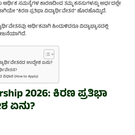
ಳು ಆರ್ಥಿಕ ಸಮಸ್ಯೆಗಳ ಕಾರಣದಿಂದ ತಮ್ಮ ಕನಸುಗಳನ್ನು ಅರ್ಧದಲ್ಲೇ
ಣವಾಗಿಯೇ “ಕಿರಣ ಪ್ರತಿಭಾ ವಿದ್ಯಾರ್ಥಿವೇತನ” ಹೊರಹೊಮ್ಮಿದೆ.
್ಥಿವೇತನವು ಆರ್ಥಿಕವಾಗಿ ಹಿಂದುಳಿದರೂ ವಿದ್ಯಾಭ್ಯಾಸದಲ್ಲಿ
ೋಜನೆಯಾಗಿದೆ.
ವಿದ್ಯಾರ್ಥಿವೇತನದ ಉದ್ದೇಶ ಏನು?
ಾರ್ಥಿವೇತನ?
ಸುವ ವಿಧಾನ (How to Apply)
rship 2026: ಕಿರಣ ಪ್ರತಿಭಾ
ೇಶ ಏನು?