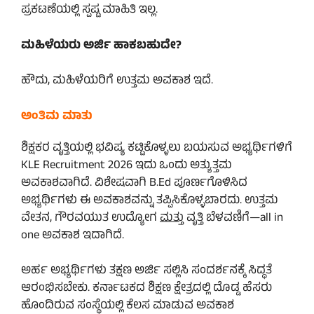
ಪ್ರಕಟಣೆಯಲ್ಲಿ ಸ್ಪಷ್ಟ ಮಾಹಿತಿ ಇಲ್ಲ.
ಮಹಿಳೆಯರು ಅರ್ಜಿ ಹಾಕಬಹುದೇ?
ಹೌದು, ಮಹಿಳೆಯರಿಗೆ ಉತ್ತಮ ಅವಕಾಶ ಇದೆ.
ಅಂತಿಮ ಮಾತು
ಶಿಕ್ಷಕರ ವೃತ್ತಿಯಲ್ಲಿ ಭವಿಷ್ಯ ಕಟ್ಟಿಕೊಳ್ಳಲು ಬಯಸುವ ಅಭ್ಯರ್ಥಿಗಳಿಗೆ
KLE Recruitment 2026 ಇದು ಒಂದು ಅತ್ಯುತ್ತಮ
ಅವಕಾಶವಾಗಿದೆ. ವಿಶೇಷವಾಗಿ B.Ed ಪೂರ್ಣಗೊಳಿಸಿದ
ಅಭ್ಯರ್ಥಿಗಳು ಈ ಅವಕಾಶವನ್ನು ತಪ್ಪಿಸಿಕೊಳ್ಳಬಾರದು. ಉತ್ತಮ
ವೇತನ, ಗೌರವಯುತ ಉದ್ಯೋಗ
ಮತ್ತು
ವೃತ್ತಿ ಬೆಳವಣಿಗೆ—all in
one ಅವಕಾಶ ಇದಾಗಿದೆ.
ಅರ್ಹ ಅಭ್ಯರ್ಥಿಗಳು ತಕ್ಷಣ ಅರ್ಜಿ ಸಲ್ಲಿಸಿ ಸಂದರ್ಶನಕ್ಕೆ ಸಿದ್ಧತೆ
ಆರಂಭಿಸಬೇಕು. ಕರ್ನಾಟಕದ ಶಿಕ್ಷಣ ಕ್ಷೇತ್ರದಲ್ಲಿ ದೊಡ್ಡ ಹೆಸರು
ಹೊಂದಿರುವ ಸಂಸ್ಥೆಯಲ್ಲಿ ಕೆಲಸ ಮಾಡುವ ಅವಕಾಶ