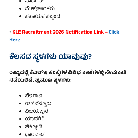
ವಾರ್ಡನ್
ಮೇಲ್ವಿಚಾರಕರು
ಸಹಾಯಕ ಸಿಬ್ಬಂದಿ
•
KLE Recruitment 2026 Notification Link –
Click
Here
ಕೆಲಸದ ಸ್ಥಳಗಳು ಯಾವುವು?
ರಾಜ್ಯದಲ್ಲಿ ಕೆಎಲ್‌ಇ ಸಂಸ್ಥೆಗಳ ವಿವಿಧ ಶಾಖೆಗಳಲ್ಲಿ ನೇಮಕಾತಿ
ನಡೆಯಲಿದೆ. ಪ್ರಮುಖ ಸ್ಥಳಗಳು:
ಬೆಳಗಾವಿ
ರಾಣೆಬೆನ್ನೂರು
ವಿಜಯಪುರ
ಯಾದಗಿರಿ
ಚಿಕ್ಕೋಡಿ
ಧಾರವಾಡ