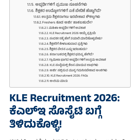
ಅಭ್ಯರ್ಥಿಗಳಿಗೆ ಪ್ರಮುಖ ಸೂಚನೆಗಳು
ಶಿಕ್ಷಕರ ಉದ್ಯೋಗಗಳಿಗೆ ಏಕೆ ಬೇಡಿಕೆ ಹೆಚ್ಚಾಗಿದೆ?
ಉತ್ತಮ ಶಿಕ್ಷಕರಾಗಲು ಇರಬೇಕಾದ ಕೌಶಲ್ಯಗಳು
Freshers ಕೂಡ ಅರ್ಜಿ ಹಾಕಬಹುದೇ?
ಮಹಿಳಾ ಅಭ್ಯರ್ಥಿಗಳಿಗೆ ಅವಕಾಶ
KLE Recruitment 2026 ಆಯ್ಕೆ ಪ್ರಕ್ರಿಯೆ
ಸಂದರ್ಶನಕ್ಕೆ ಹೇಗೆ ತಯಾರಿ ಮಾಡಿಕೊಳ್ಳಬೇಕು?
ಶಿಕ್ಷಕರಿಗೆ ಕೇಳಬಹುದಾದ ಪ್ರಶ್ನೆಗಳು
ಶಿಕ್ಷಕರ ವೇತನ ಎಷ್ಟು ಇರಬಹುದು?
ಕರ್ನಾಟಕದಲ್ಲಿ ಶಿಕ್ಷಕರ ಭವಿಷ್ಯ ಹೇಗಿದೆ?
ಗ್ರಾಮೀಣ ಭಾಗದ ಅಭ್ಯರ್ಥಿಗಳಿಗೆ ಉತ್ತಮ ಅವಕಾಶ
KLE ಸಂಸ್ಥೆಯಲ್ಲಿ ಕೆಲಸ ಮಾಡುವ ಲಾಭಗಳು
ಅರ್ಜಿ ಸಲ್ಲಿಸುವ ಮುನ್ನ ಗಮನಿಸಬೇಕಾದ ಅಂಶಗಳು
KLE Recruitment 2026: FAQs
ಅಂತಿಮ ಮಾತು
KLE Recruitment 2026:
ಕೆಎಲ್‌ಇ ಸೊಸೈಟಿ ಬಗ್ಗೆ
ತಿಳಿದುಕೊಳ್ಳಿ!