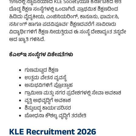
1916ರಲ್ಲಿ ಸ್ಥಾಪನೆಯಾದ KLE Societyಯೂ ಕರ್ನಾಟಕದ ಅತಿ
ದೊಡ್ಡ ಶಿಕ್ಷಣ ಸಂಸ್ಥೆಗಳಲ್ಲಿ ಒಂದಾಗಿದೆ. ಪ್ರಾಥಮಿಕ ಶಿಕ್ಷಣದಿಂದ
ಹಿಡಿದು ವೈದ್ಯಕೀಯ, ಎಂಜಿನಿಯರಿಂಗ್, ಕಾನೂನು, ಫಾರ್ಮಸಿ,
ನರ್ಸಿಂಗ್ ಹಾಗೂ ಪದವಿಪೂರ್ವ ಶಿಕ್ಷಣದವರೆಗೆ ಸಾವಿರಾರು
ವಿದ್ಯಾರ್ಥಿಗಳಿಗೆ ಶಿಕ್ಷಣ ನೀಡುತ್ತಿರುವ ಈ ಸಂಸ್ಥೆ ದೇಶಾದ್ಯಂತ ತನ್ನದೇ
ಆದ ಖ್ಯಾತಿ ಗಳಿಸಿದೆ.
ಕೆಎಲ್‌ಇ ಸಂಸ್ಥೆಗಳ ವಿಶೇಷತೆಗಳು
ಗುಣಮಟ್ಟದ ಶಿಕ್ಷಣ
ಉತ್ತಮ ವೇತನ ವ್ಯವಸ್ಥೆ
ಅನುಭವಿಗಳಿಗೆ ಪ್ರೋತ್ಸಾಹ
ಗ್ರಾಮೀಣ ಮತ್ತು ನಗರ ಪ್ರದೇಶಗಳಲ್ಲಿ ಸೇವಾ ಅವಕಾಶ
ವೃತ್ತಿ ಅಭಿವೃದ್ಧಿಗೆ ಅವಕಾಶ
ಶಿಸ್ತುಬದ್ಧ ಕಾರ್ಯಪರಿಸರ
ಬೋಧನಾ ಕೌಶಲ್ಯ ವೃದ್ಧಿಗೆ ತರಬೇತಿ
KLE Recruitment 2026