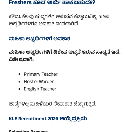
Freshers ಕೂಡ ಅರ್ಜಿ ಹಾಕಬಹುದೇ?
ಹೌದು. ಕೆಲವು ಹುದ್ದೆಗಳಿಗೆ ಅನುಭವ ಕಡ್ಡಾಯವಿಲ್ಲ. ಹೊಸ
ಅಭ್ಯರ್ಥಿಗಳಿಗೂ ಅವಕಾಶ ನೀಡಲಾಗಿದೆ.
ಮಹಿಳಾ ಅಭ್ಯರ್ಥಿಗಳಿಗೆ ಅವಕಾಶ
ಮಹಿಳಾ ಅಭ್ಯರ್ಥಿಗಳಿಗೆ ವಿಶೇಷ ಆದ್ಯತೆ ಇರುವ ಸಾಧ್ಯತೆ ಇದೆ.
ವಿಶೇಷವಾಗಿ:
Primary Teacher
Hostel Warden
English Teacher
ಹುದ್ದೆಗಳಲ್ಲಿ ಮಹಿಳೆಯರ ನೇಮಕಾತಿ ಹೆಚ್ಚಾಗುತ್ತಿದೆ.
KLE Recruitment 2026 ಆಯ್ಕೆ ಪ್ರಕ್ರಿಯೆ