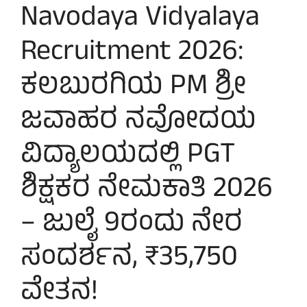
Navodaya Vidyalaya
Recruitment 2026:
ಕಲಬುರಗಿಯ PM ಶ್ರೀ
ಜವಾಹರ ನವೋದಯ
ವಿದ್ಯಾಲಯದಲ್ಲಿ PGT
ಶಿಕ್ಷಕರ ನೇಮಕಾತಿ 2026
– ಜುಲೈ 9ರಂದು ನೇರ
ಸಂದರ್ಶನ, ₹35,750
ವೇತನ!