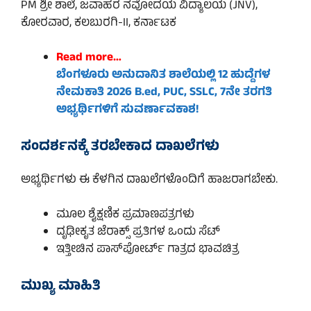
PM ಶ್ರೀ ಶಾಲೆ, ಜವಾಹರ ನವೋದಯ ವಿದ್ಯಾಲಯ (JNV),
ಕೋರವಾರ, ಕಲಬುರಗಿ-II, ಕರ್ನಾಟಕ
Read more…
ಬೆಂಗಳೂರು ಅನುದಾನಿತ ಶಾಲೆಯಲ್ಲಿ 12 ಹುದ್ದೆಗಳ
ನೇಮಕಾತಿ 2026
B.ed
, PUC, SSLC, 7ನೇ ತರಗತಿ
ಅಭ್ಯರ್ಥಿಗಳಿಗೆ ಸುವರ್ಣಾವಕಾಶ!
ಸಂದರ್ಶನಕ್ಕೆ ತರಬೇಕಾದ ದಾಖಲೆಗಳು
ಅಭ್ಯರ್ಥಿಗಳು ಈ ಕೆಳಗಿನ ದಾಖಲೆಗಳೊಂದಿಗೆ ಹಾಜರಾಗಬೇಕು.
ಮೂಲ ಶೈಕ್ಷಣಿಕ ಪ್ರಮಾಣಪತ್ರಗಳು
ದೃಢೀಕೃತ ಜೆರಾಕ್ಸ್ ಪ್ರತಿಗಳ ಒಂದು ಸೆಟ್
ಇತ್ತೀಚಿನ ಪಾಸ್‌ಪೋರ್ಟ್ ಗಾತ್ರದ ಭಾವಚಿತ್ರ
ಮುಖ್ಯ ಮಾಹಿತಿ