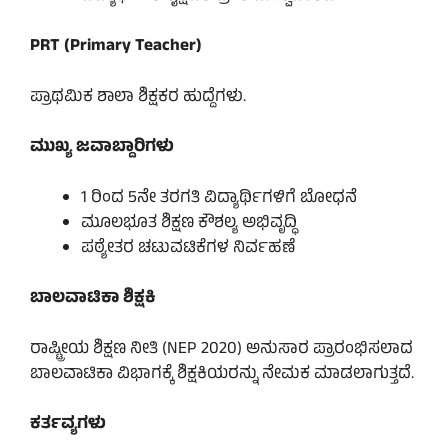
PRT (Primary Teacher)
ಪ್ರಾಥಮಿಕ ಶಾಲಾ ಶಿಕ್ಷಕರ ಹುದ್ದೆಗಳು.
ಮುಖ್ಯ ಜವಾಬ್ದಾರಿಗಳು
1 ರಿಂದ 5ನೇ ತರಗತಿ ವಿದ್ಯಾರ್ಥಿಗಳಿಗೆ ಬೋಧನೆ
ಮೂಲಭೂತ ಶಿಕ್ಷಣ ಕೌಶಲ್ಯ ಅಭಿವೃದ್ಧಿ
ಪಠ್ಯೇತರ ಚಟುವಟಿಕೆಗಳ ನಿರ್ವಹಣೆ
ಬಾಲವಾಟಿಕಾ ಶಿಕ್ಷಕಿ
ರಾಷ್ಟ್ರೀಯ ಶಿಕ್ಷಣ ನೀತಿ (NEP 2020) ಅನುಸಾರ ಪ್ರಾರಂಭಿಸಲಾದ
ಬಾಲವಾಟಿಕಾ ವಿಭಾಗಕ್ಕೆ ಶಿಕ್ಷಕಿಯರನ್ನು ನೇಮಕ ಮಾಡಲಾಗುತ್ತದೆ.
ಕರ್ತವ್ಯಗಳು