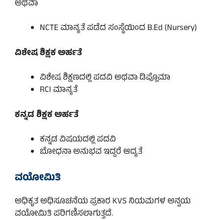
ಅಥವಾ
NCTE ಮಾನ್ಯತೆ ಪಡೆದ ಸಂಸ್ಥೆಯಿಂದ B.Ed (Nursery)
ವಿಶೇಷ ಶಿಕ್ಷಕ ಅರ್ಹತೆ
ವಿಶೇಷ ಶಿಕ್ಷಣದಲ್ಲಿ ಪದವಿ ಅಥವಾ ಡಿಪ್ಲೊಮಾ
RCI ಮಾನ್ಯತೆ
ಕನ್ನಡ ಶಿಕ್ಷಕ ಅರ್ಹತೆ
ಕನ್ನಡ ವಿಷಯದಲ್ಲಿ ಪದವಿ
ಬೋಧನಾ ಅನುಭವ ಇದ್ದರೆ ಆದ್ಯತೆ
ವಯೋಮಿತಿ
ಅಧಿಕೃತ ಅಧಿಸೂಚನೆಯ ಪ್ರಕಾರ KVS ನಿಯಮಗಳ ಅನ್ವಯ
ವಯೋಮಿತಿ ಪರಿಗಣಿಸಲಾಗುತ್ತದೆ.