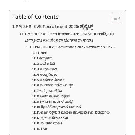
Table of Contents
PM SHRI KVS Recruitment 2026: ಹೈಲೈಟ್ಸ್
PM SHRI KVS Recruitment 2026: PM SHRI ಕೇಂದ್ರೀಯ
ವಿದ್ಯಾಲಯ ASC ಸೆಂಟರ್ ಬೆಂಗಳೂರು ಕುರಿತು
• PM SHRI KVS Recruitment 2026 Notification Link –
Click Here
ವಿದ್ಯಾರ್ಹತೆ
ವಯೋಮಿತಿ
ವೇತನ ವಿವರ
ಆಯ್ಕೆ ವಿಧಾನ
ಸಂದರ್ಶನ ದಿನಾಂಕ
ಸಂದರ್ಶನ ನಡೆಯುವ ಸ್ಥಳ
ಅಗತ್ಯ ದಾಖಲೆಗಳು
ಅರ್ಜಿ ಸಲ್ಲಿಸುವ ವಿಧಾನ
PM SHRI ಶಾಲೆಗಳ ಮಹತ್ವ
ಶಿಕ್ಷಕರಿಗೆ ಲಭ್ಯವಾಗುವ ಅನುಭವ
ಅರ್ಜಿ ಸಲ್ಲಿಸುವ ಮೊದಲು ಗಮನಿಸಬೇಕಾದ ವಿಷಯಗಳು
ಪ್ರಮುಖ ದಿನಾಂಕಗಳು
ಸಂಪರ್ಕ ಮಾಹಿತಿ
FAQ