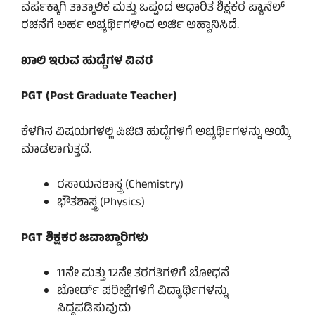
ವರ್ಷಕ್ಕಾಗಿ ತಾತ್ಕಾಲಿಕ ಮತ್ತು ಒಪ್ಪಂದ ಆಧಾರಿತ ಶಿಕ್ಷಕರ ಪ್ಯಾನೆಲ್
ರಚನೆಗೆ ಅರ್ಹ ಅಭ್ಯರ್ಥಿಗಳಿಂದ ಅರ್ಜಿ ಆಹ್ವಾನಿಸಿದೆ.
ಖಾಲಿ ಇರುವ ಹುದ್ದೆಗಳ ವಿವರ
PGT (Post Graduate Teacher)
ಕೆಳಗಿನ ವಿಷಯಗಳಲ್ಲಿ ಪಿಜಿಟಿ ಹುದ್ದೆಗಳಿಗೆ ಅಭ್ಯರ್ಥಿಗಳನ್ನು ಆಯ್ಕೆ
ಮಾಡಲಾಗುತ್ತದೆ.
ರಸಾಯನಶಾಸ್ತ್ರ (Chemistry)
ಭೌತಶಾಸ್ತ್ರ (Physics)
PGT ಶಿಕ್ಷಕರ ಜವಾಬ್ದಾರಿಗಳು
11ನೇ ಮತ್ತು 12ನೇ ತರಗತಿಗಳಿಗೆ ಬೋಧನೆ
ಬೋರ್ಡ್ ಪರೀಕ್ಷೆಗಳಿಗೆ ವಿದ್ಯಾರ್ಥಿಗಳನ್ನು
ಸಿದ್ಧಪಡಿಸುವುದು