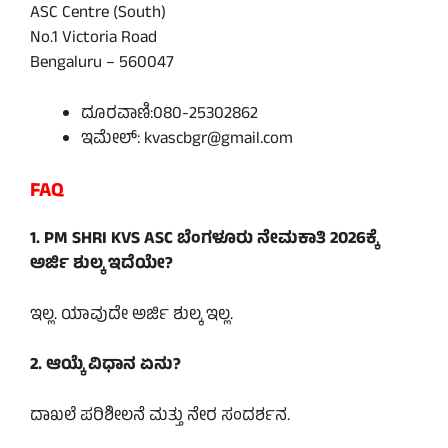
ASC Centre (South)
No.1 Victoria Road
Bengaluru – 560047
ದೂರವಾಣಿ:080-25302862
ಇಮೇಲ್: kvascbgr@gmail.com
FAQ
1. PM SHRI KVS ASC ಬೆಂಗಳೂರು ನೇಮಕಾತಿ 2026ಕ್ಕೆ
ಅರ್ಜಿ ಶುಲ್ಕ ಇದೆಯೇ?
ಇಲ್ಲ. ಯಾವುದೇ ಅರ್ಜಿ ಶುಲ್ಕ ಇಲ್ಲ.
2. ಆಯ್ಕೆ ವಿಧಾನ ಏನು?
ದಾಖಲೆ ಪರಿಶೀಲನೆ ಮತ್ತು ನೇರ ಸಂದರ್ಶನ.