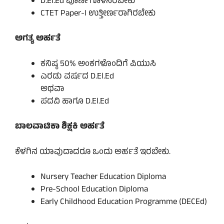
D.El.Ed ಪೂರ್ಣಗೊಳಿಸಿರಬೇಕು
CTET Paper-I ಉತ್ತೀರ್ಣರಾಗಿರಬೇಕು
ಅಗತ್ಯ ಅರ್ಹತೆ
ಕನಿಷ್ಠ 50% ಅಂಕಗಳೊಂದಿಗೆ ಪಿಯುಸಿ
ಎರಡು ವರ್ಷದ D.El.Ed
ಅಥವಾ
ಪದವಿ ಹಾಗೂ D.El.Ed
ಬಾಲವಾಟಿಕಾ ಶಿಕ್ಷಕಿ ಅರ್ಹತೆ
ಕೆಳಗಿನ ಯಾವುದಾದರೂ ಒಂದು ಅರ್ಹತೆ ಇರಬೇಕು.
Nursery Teacher Education Diploma
Pre-School Education Diploma
Early Childhood Education Programme (DECEd)