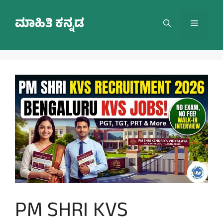
Skip
to
ಮಾಹಿತಿ ಕನ್ನಡ
Menu
content
PM SHRI KVS