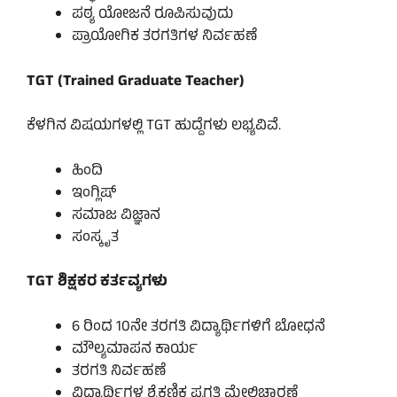
ಪಠ್ಯ ಯೋಜನೆ ರೂಪಿಸುವುದು
ಪ್ರಾಯೋಗಿಕ ತರಗತಿಗಳ ನಿರ್ವಹಣೆ
TGT (Trained Graduate Teacher)
ಕೆಳಗಿನ ವಿಷಯಗಳಲ್ಲಿ TGT ಹುದ್ದೆಗಳು ಲಭ್ಯವಿವೆ.
ಹಿಂದಿ
ಇಂಗ್ಲಿಷ್
ಸಮಾಜ ವಿಜ್ಞಾನ
ಸಂಸ್ಕೃತ
TGT ಶಿಕ್ಷಕರ ಕರ್ತವ್ಯಗಳು
6 ರಿಂದ 10ನೇ ತರಗತಿ ವಿದ್ಯಾರ್ಥಿಗಳಿಗೆ ಬೋಧನೆ
ಮೌಲ್ಯಮಾಪನ ಕಾರ್ಯ
ತರಗತಿ ನಿರ್ವಹಣೆ
ವಿದ್ಯಾರ್ಥಿಗಳ ಶೈಕ್ಷಣಿಕ ಪ್ರಗತಿ ಮೇಲ್ವಿಚಾರಣೆ