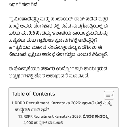
ನಿರ್ಧರಿಸಲಾಗಿದೆ.
ಗ್ರಾಮೀಣಾಭಿವೃದ್ಧಿ ಮತ್ತು ಪಂಚಾಯತ್ ರಾಜ್ ಸಚಿವ ಈಶ್ವರ
ಖಂಡ್ರೆ ಅವರು ಬೆಂಗಳೂರಿನಲ್ಲಿ ನಡೆದ ಸುದ್ದಿಗೋಷ್ಠಿಯಲ್ಲಿ ಈ
ಕುರಿತು ಮಾಹಿತಿ ನೀಡಿದ್ದು, ಇಲಾಖೆಯ ಕಾರ್ಯಕ್ಷಮತೆಯನ್ನು
ಹೆಚ್ಚಿಸಲು ಮತ್ತು ಗ್ರಾಮೀಣ ಪ್ರದೇಶಗಳಲ್ಲಿ ಅಭಿವೃದ್ಧಿಗೆ
ಅಗತ್ಯವಿರುವ ಮಾನವ ಸಂಪನ್ಮೂಲವನ್ನು ಒದಗಿಸಲು ಈ
ನೇಮಕಾತಿ ಪ್ರಕ್ರಿಯೆ ಆರಂಭಿಸಲಾಗುತ್ತಿದೆ ಎಂದು ತಿಳಿಸಿದ್ದಾರೆ.
ಈ ಘೋಷಣೆಯೂ ಸರ್ಕಾರಿ ಉದ್ಯೋಗಕ್ಕಾಗಿ ಕಾಯುತ್ತಿರುವ
ಅಭ್ಯರ್ಥಿಗಳಲ್ಲಿ ಹೊಸ ಆಶಾಭಾವನೆ ಮೂಡಿಸಿದೆ.
Table of Contents
RDPR Recruitment Karnataka 2026: ಇಲಾಖೆಯಲ್ಲಿ ಎಷ್ಟು
ಹುದ್ದೆಗಳು ಖಾಲಿ ಇವೆ?
RDPR Recruitment Karnataka 2026: ಮೊದಲ ಹಂತದಲ್ಲಿ
4,000 ಹುದ್ದೆಗಳ ನೇಮಕಾತಿ