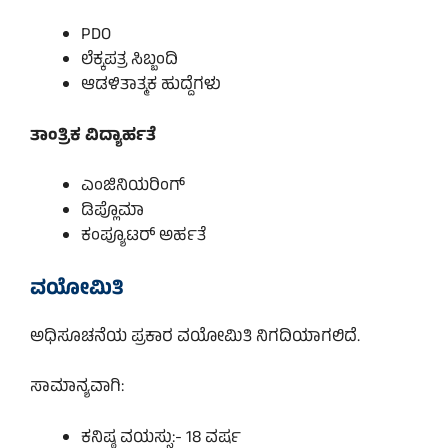
PDO
ಲೆಕ್ಕಪತ್ರ ಸಿಬ್ಬಂದಿ
ಆಡಳಿತಾತ್ಮಕ ಹುದ್ದೆಗಳು
ತಾಂತ್ರಿಕ ವಿದ್ಯಾರ್ಹತೆ
ಎಂಜಿನಿಯರಿಂಗ್
ಡಿಪ್ಲೊಮಾ
ಕಂಪ್ಯೂಟರ್ ಅರ್ಹತೆ
ವಯೋಮಿತಿ
ಅಧಿಸೂಚನೆಯ ಪ್ರಕಾರ ವಯೋಮಿತಿ ನಿಗದಿಯಾಗಲಿದೆ.
ಸಾಮಾನ್ಯವಾಗಿ:
ಕನಿಷ್ಠ ವಯಸ್ಸು:- 18 ವರ್ಷ