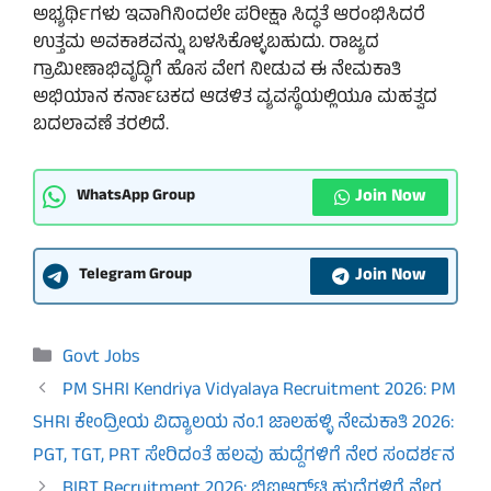
ಅಭ್ಯರ್ಥಿಗಳು ಇವಾಗಿನಿಂದಲೇ ಪರೀಕ್ಷಾ ಸಿದ್ಧತೆ ಆರಂಭಿಸಿದರೆ
ಉತ್ತಮ ಅವಕಾಶವನ್ನು ಬಳಸಿಕೊಳ್ಳಬಹುದು. ರಾಜ್ಯದ
ಗ್ರಾಮೀಣಾಭಿವೃದ್ಧಿಗೆ ಹೊಸ ವೇಗ ನೀಡುವ ಈ ನೇಮಕಾತಿ
ಅಭಿಯಾನ ಕರ್ನಾಟಕದ ಆಡಳಿತ ವ್ಯವಸ್ಥೆಯಲ್ಲಿಯೂ ಮಹತ್ವದ
ಬದಲಾವಣೆ ತರಲಿದೆ.
Join Now
WhatsApp Group
Join Now
Telegram Group
Categories
Govt Jobs
PM SHRI Kendriya Vidyalaya Recruitment 2026: PM
SHRI ಕೇಂದ್ರೀಯ ವಿದ್ಯಾಲಯ ನಂ.1 ಜಾಲಹಳ್ಳಿ ನೇಮಕಾತಿ 2026:
PGT, TGT, PRT ಸೇರಿದಂತೆ ಹಲವು ಹುದ್ದೆಗಳಿಗೆ ನೇರ ಸಂದರ್ಶನ
BIRT Recruitment 2026: ಬಿಐಆರ್‌ಟಿ ಹುದ್ದೆಗಳಿಗೆ ನೇರ