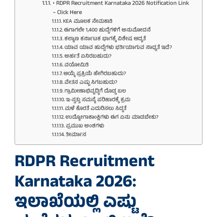
• RDPR Recruitment Karnataka 2026 Notification Link
– Click Here
KEA ಮೂಲಕ ನೇಮಕಾತಿ
ಈಗಾಗಲೇ 1,400 ಹುದ್ದೆಗಳಿಗೆ ಅನುಮೋದನೆ
ಕಲ್ಯಾಣ ಕರ್ನಾಟಕ ಭಾಗಕ್ಕೆ ವಿಶೇಷ ಆದ್ಯತೆ
ಯಾವ ಯಾವ ಹುದ್ದೆಗಳು ಭರ್ತಿಯಾಗುವ ಸಾಧ್ಯತೆ ಇದೆ?
ಅರ್ಹತೆ ಏನಿರಬಹುದು?
ವಯೋಮಿತಿ
ಆಯ್ಕೆ ಪ್ರಕ್ರಿಯೆ ಹೇಗಿರಬಹುದು?
ವೇತನ ಎಷ್ಟು ಸಿಗಬಹುದು?
ಗ್ರಾಮೀಣಾಭಿವೃದ್ಧಿಗೆ ದೊಡ್ಡ ಬಲ
ಇ-ಸ್ವತ್ತು ಸಮಸ್ಯೆ ಪರಿಹಾರಕ್ಕೆ ಕ್ರಮ
ಮಳೆ ಕೊರತೆ ಎದುರಿಸಲು ಸಿದ್ಧತೆ
ಉದ್ಯೋಗಾಕಾಂಕ್ಷಿಗಳು ಈಗ ಏನು ಮಾಡಬೇಕು?
ಪ್ರಮುಖ ಅಂಶಗಳು
ತೀರ್ಮಾನ
RDPR Recruitment
Karnataka 2026:
ಇಲಾಖೆಯಲ್ಲಿ ಎಷ್ಟು