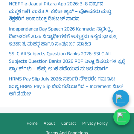
NCERT e-Jaadui Pitara App 2026: 3–8 ವರ್ಷದ
ಮಕ್ಕಳಿಗಾಗಿ ಉಚಿತ AI ಕಲಿಕಾ ಆ್ಯಪ್ – ಪೋಷಕರು ಮತ್ತು
ಶಿಕ್ಷಕರಿಗೆ ಉಪಯುಕ್ತ ಡಿಜಿಟಲ್ ಸಾಧನ
Independence Day Speech 2026 Kannada: ಸ್ವಾತಂತ್ರ್ಯ
ದಿನಾಚರಣೆ 2026 ವಿದ್ಯಾರ್ಥಿಗಳಿಗೆ ಅತ್ಯುತ್ತಮ ಕನ್ನಡ ಭಾಷಣ,
ಇತಿಹಾಸ, ಮಹತ್ವ ಹಾಗೂ ಸಂಪೂರ್ಣ ಮಾಹಿತಿ
SSLC All Subjects Question Banks 2026: SSLC All
Subjects Question Banks 2026 PDF ಎಲ್ಲಾ ವಿಷಯಗಳ ಪ್ರಶ್ನೆ
ಬ್ಯಾಂಕ್‌ಗಳು – ಹೆಚ್ಚು ಅಂಕ ಪಡೆಯುವ ಸುಲಭ ಮಾರ್ಗ
HRMS Pay Slip July 2026: ಸರ್ಕಾರಿ ನೌಕರರೇ ಗಮನಿಸಿ!
ಜುಲೈ HRMS Pay Slip ಬಿಡುಗಡೆಯಾಗಿದೆ – Increment ಮಿಸ್
ಆಗಿದೆಯೇ?
Home
About
Contact
Privacy Policy
Terms And Conditions