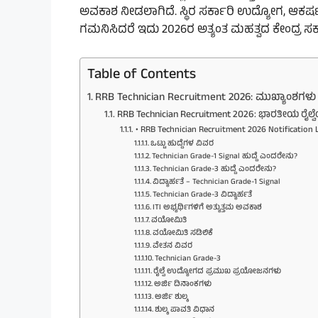
ಅವಕಾಶ ನೀಡಲಾಗಿದೆ. ಸ್ಥಿರ ಸರ್ಕಾರಿ ಉದ್ಯೋಗ, ಆಕರ್
ಗಮನಿಸಿದರೆ ಇದು 2026ರ ಅತ್ಯಂತ ಮಹತ್ವದ ಕೇಂದ್ರ ಸರ್
Table of Contents
RRB Technician Recruitment 2026: ಮುಖ್ಯಾಂಶಗಳು
RRB Technician Recruitment 2026: ಭಾರತೀಯ ರೈಲ್ವೆಯಲ
• RRB Technician Recruitment 2026 Notification L
ಒಟ್ಟು ಹುದ್ದೆಗಳ ವಿವರ
Technician Grade-1 Signal ಹುದ್ದೆ ಎಂದರೇನು?
Technician Grade-3 ಹುದ್ದೆ ಎಂದರೇನು?
ವಿದ್ಯಾರ್ಹತೆ – Technician Grade-1 Signal
Technician Grade-3 ವಿದ್ಯಾರ್ಹತೆ
ITI ಅಭ್ಯರ್ಥಿಗಳಿಗೆ ಅತ್ಯುತ್ತಮ ಅವಕಾಶ
ವಯೋಮಿತಿ
ವಯೋಮಿತಿ ಸಡಿಲಿಕೆ
ವೇತನ ವಿವರ
Technician Grade-3
ರೈಲ್ವೆ ಉದ್ಯೋಗದ ಪ್ರಮುಖ ಪ್ರಯೋಜನಗಳು
ಅರ್ಜಿ ದಿನಾಂಕಗಳು
ಅರ್ಜಿ ಶುಲ್ಕ
ಶುಲ್ಕ ಪಾವತಿ ವಿಧಾನ