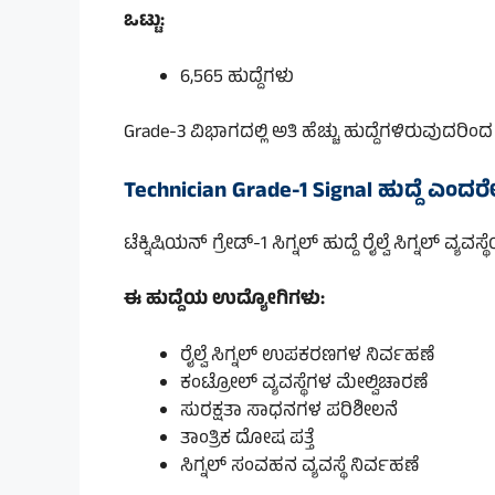
ಒಟ್ಟು:
6,565 ಹುದ್ದೆಗಳು
Grade-3 ವಿಭಾಗದಲ್ಲಿ ಅತಿ ಹೆಚ್ಚು ಹುದ್ದೆಗಳಿರುವುದರಿಂದ
Technician Grade-1 Signal ಹುದ್ದೆ ಎಂದರ
ಟೆಕ್ನಿಷಿಯನ್ ಗ್ರೇಡ್-1 ಸಿಗ್ನಲ್ ಹುದ್ದೆ ರೈಲ್ವೆ ಸಿಗ್ನಲ್ ವ
ಈ ಹುದ್ದೆಯ ಉದ್ಯೋಗಿಗಳು:
ರೈಲ್ವೆ ಸಿಗ್ನಲ್ ಉಪಕರಣಗಳ ನಿರ್ವಹಣೆ
ಕಂಟ್ರೋಲ್ ವ್ಯವಸ್ಥೆಗಳ ಮೇಲ್ವಿಚಾರಣೆ
ಸುರಕ್ಷತಾ ಸಾಧನಗಳ ಪರಿಶೀಲನೆ
ತಾಂತ್ರಿಕ ದೋಷ ಪತ್ತೆ
ಸಿಗ್ನಲ್ ಸಂವಹನ ವ್ಯವಸ್ಥೆ ನಿರ್ವಹಣೆ