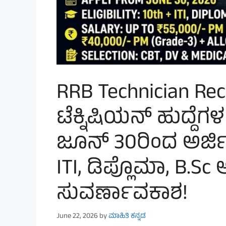
RRB Technician Rec
ಟೆಕ್ನಿಷಿಯನ್ ಹುದ್ದೆ
ಜೂನ್ 30ರಿಂದ ಅರ್ಜಿ
ITI, ಡಿಪ್ಲೊಮಾ, B.Sc ಅ
ಸುವರ್ಣಾವಕಾಶ!
June 22, 2026
by
ಮಾಹಿತಿ ಕನ್ನಡ