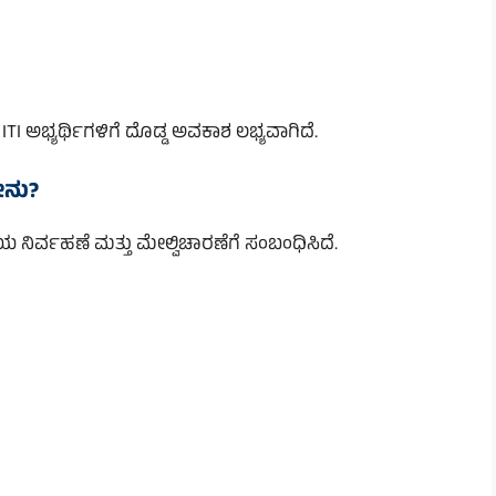
 ITI ಅಭ್ಯರ್ಥಿಗಳಿಗೆ ದೊಡ್ಡ ಅವಕಾಶ ಲಭ್ಯವಾಗಿದೆ.
ೇನು?
್ಯವಸ್ಥೆಯ ನಿರ್ವಹಣೆ ಮತ್ತು ಮೇಲ್ವಿಚಾರಣೆಗೆ ಸಂಬಂಧಿಸಿದೆ.