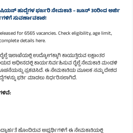
್ನಿಷಿಯನ್ ಹುದ್ದೆಗಳ ಭರ್ಜರಿ ನೇಮಕಾತಿ – ಜೂನ್ 30ರಿಂದ ಅರ್ಜಿ
್ಥಿಗಳಿಗೆ ಸುವರ್ಣಾವಕಾಶ!
eased for 6565 vacancies. Check eligibility, age limit,
 complete details here.
ಲ್ವೆ ಇಲಾಖೆಯಲ್ಲಿ ಉದ್ಯೋಗಕ್ಕಾಗಿ ಕಾಯುತ್ತಿರುವ ಲಕ್ಷಾಂತರ
ಚಿವಾಲಯದ ಅಧೀನದಲ್ಲಿ ಕಾರ್ಯನಿರ್ವಹಿಸುವ ರೈಲ್ವೆ ನೇಮಕಾತಿ ಮಂಡಳಿ
ಿಸೂಚನೆಯನ್ನು ಪ್ರಕಟಿಸಿದೆ. ಈ ನೇಮಕಾತಿಯ ಮೂಲಕ ನಮ್ಮ ದೇಶದ
ದ್ದೆಗಳನ್ನು ಭರ್ತಿ ಮಾಡಲು ನಿರ್ಧರಿಸಲಾಗಿದೆ.
ಳಿವೆ:
 ವಿದ್ಯಾರ್ಹತೆ ಹೊಂದಿರುವ ಅಭ್ಯರ್ಥಿಗಳಿಗೆ ಈ ನೇಮಕಾತಿಯಲ್ಲಿ