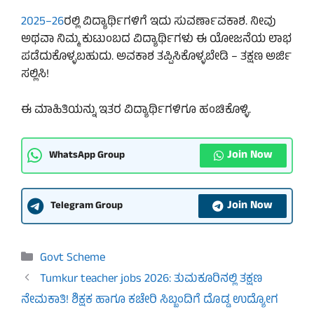
2025–26
ರಲ್ಲಿ ವಿದ್ಯಾರ್ಥಿಗಳಿಗೆ ಇದು ಸುವರ್ಣಾವಕಾಶ. ನೀವು
ಅಥವಾ ನಿಮ್ಮ ಕುಟುಂಬದ ವಿದ್ಯಾರ್ಥಿಗಳು ಈ ಯೋಜನೆಯ ಲಾಭ
ಪಡೆದುಕೊಳ್ಳಬಹುದು. ಅವಕಾಶ ತಪ್ಪಿಸಿಕೊಳ್ಳಬೇಡಿ – ತಕ್ಷಣ ಅರ್ಜಿ
ಸಲ್ಲಿಸಿ!
ಈ ಮಾಹಿತಿಯನ್ನು ಇತರ ವಿದ್ಯಾರ್ಥಿಗಳಿಗೂ ಹಂಚಿಕೊಳ್ಳಿ.
Join Now
WhatsApp Group
Join Now
Telegram Group
Categories
Govt Scheme
Tumkur teacher jobs 2026: ತುಮಕೂರಿನಲ್ಲಿ ತಕ್ಷಣ
ನೇಮಕಾತಿ! ಶಿಕ್ಷಕ ಹಾಗೂ ಕಚೇರಿ ಸಿಬ್ಬಂದಿಗೆ ದೊಡ್ಡ ಉದ್ಯೋಗ