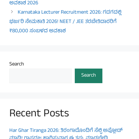
ಅವಕಾಶ 2026
Karnataka Lecturer Recruitment 2026: ಗದಗದಲ್ಲಿ
ಭರ್ಜರಿ ನೇಮಕಾತಿ 2026! NEET / JEE ತರಬೇತಿದಾರರಿಗೆ
₹80,000 ಸಂಬಳದ ಅವಕಾಶ
Search
Search
Recent Posts
Har Ghar Tiranga 2026: ತಿರಂಗಾದೊಂದಿಗೆ ಸೆಲ್ಫಿ ಅಪ್ಲೋಡ್
ಮಾಡಿ! ರಾಷ್ಟ್ರಧ್ವಜ ಹಾರಿಸುವಾಗ ಈ ತಪ್ಪು ಮಾಡಬೇಡಿ