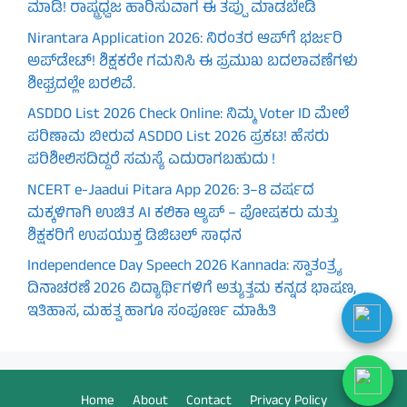
ಮಾಡಿ! ರಾಷ್ಟ್ರಧ್ವಜ ಹಾರಿಸುವಾಗ ಈ ತಪ್ಪು ಮಾಡಬೇಡಿ
Nirantara Application 2026: ನಿರಂತರ ಆಪ್‌ಗೆ ಭರ್ಜರಿ
ಅಪ್‌ಡೇಟ್! ಶಿಕ್ಷಕರೇ ಗಮನಿಸಿ ಈ ಪ್ರಮುಖ ಬದಲಾವಣೆಗಳು
ಶೀಘ್ರದಲ್ಲೇ ಬರಲಿವೆ.
ASDDO List 2026 Check Online: ನಿಮ್ಮ Voter ID ಮೇಲೆ
ಪರಿಣಾಮ ಬೀರುವ ASDDO List 2026 ಪ್ರಕಟ! ಹೆಸರು
ಪರಿಶೀಲಿಸದಿದ್ದರೆ ಸಮಸ್ಯೆ ಎದುರಾಗಬಹುದು !
NCERT e-Jaadui Pitara App 2026: 3–8 ವರ್ಷದ
ಮಕ್ಕಳಿಗಾಗಿ ಉಚಿತ AI ಕಲಿಕಾ ಆ್ಯಪ್ – ಪೋಷಕರು ಮತ್ತು
ಶಿಕ್ಷಕರಿಗೆ ಉಪಯುಕ್ತ ಡಿಜಿಟಲ್ ಸಾಧನ
Independence Day Speech 2026 Kannada: ಸ್ವಾತಂತ್ರ್ಯ
ದಿನಾಚರಣೆ 2026 ವಿದ್ಯಾರ್ಥಿಗಳಿಗೆ ಅತ್ಯುತ್ತಮ ಕನ್ನಡ ಭಾಷಣ,
ಇತಿಹಾಸ, ಮಹತ್ವ ಹಾಗೂ ಸಂಪೂರ್ಣ ಮಾಹಿತಿ
Home
About
Contact
Privacy Policy