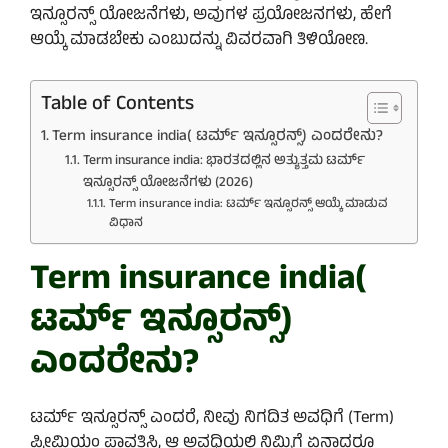
ಇನ್ಸೂರನ್ಸ್ ಯೋಜನೆಗಳು, ಅವುಗಳ ಪ್ರಯೋಜನಗಳು, ಹೇಗೆ
ಆಯ್ಕೆ ಮಾಡಬೇಕು ಎಂಬುದನ್ನು ವಿವರವಾಗಿ ತಿಳಿಯೋಣ.
Table of Contents
Term insurance india( ಟರ್ಮ್ ಇನ್ಸೂರನ್ಸ್) ಎಂದರೇನು?
Term insurance india: ಭಾರತದಲ್ಲಿನ ಅತ್ಯುತ್ತಮ ಟರ್ಮ್
ಇನ್ಸೂರನ್ಸ್ ಯೋಜನೆಗಳು (2026)
Term insurance india: ಟರ್ಮ್ ಇನ್ಸೂರನ್ಸ್ ಆಯ್ಕೆ ಮಾಡುವ
ವಿಧಾನ
Term insurance india(
ಟರ್ಮ್ ಇನ್ಸೂರನ್ಸ್)
ಎಂದರೇನು?
ಟರ್ಮ್ ಇನ್ಸೂರನ್ಸ್ ಎಂದರೆ, ನೀವು ನಿಗದಿತ ಅವಧಿಗೆ (Term)
ಪ್ರೀಮಿಯಂ ಪಾವತಿಸಿ, ಆ ಅವಧಿಯಲ್ಲಿ ನಿಮ್ಮಿಗೆ ಏನಾದರೂ