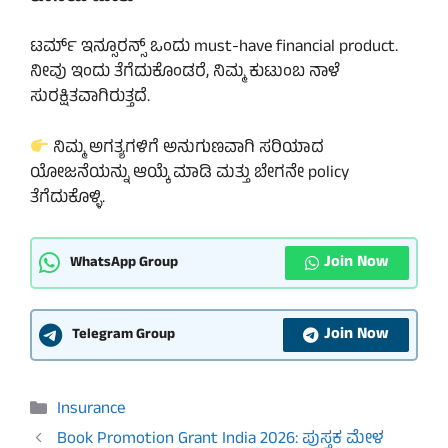
ಟರ್ಮ್ ಇನ್ಸೂರನ್ಸ್ ಒಂದು must-have financial product.
ನೀವು ಇಂದು ತೆಗೆದುಕೊಂಡರೆ, ನಿಮ್ಮ ಕುಟುಂಬ ನಾಳೆ
ಸುರಕ್ಷಿತವಾಗಿರುತ್ತದೆ.
ನಿಮ್ಮ ಅಗತ್ಯಗಳಿಗೆ ಅನುಗುಣವಾಗಿ ಸರಿಯಾದ
ಯೋಜನೆಯನ್ನು ಆಯ್ಕೆ ಮಾಡಿ ಮತ್ತು ಬೇಗನೇ policy
ತೆಗೆದುಕೊಳ್ಳಿ.
Join Now
WhatsApp Group
Join Now
Telegram Group
Categories
Insurance
Book Promotion Grant India 2026: ಪುಸ್ತಕ ಮೇಳ