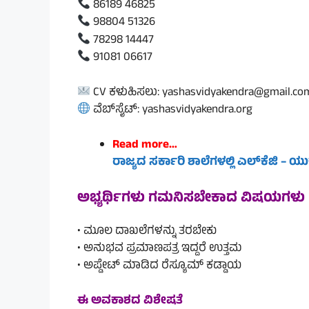
86189 46825
98804 51326
78298 14447
91081 06617
CV ಕಳುಹಿಸಲು: yashasvidyakendra@gmail.co
ವೆಬ್‌ಸೈಟ್: yashasvidyakendra.org
Read more…
ರಾಜ್ಯದ ಸರ್ಕಾರಿ ಶಾಲೆಗಳಲ್ಲಿ ಎಲ್‌ಕೆಜಿ – ಯು
ಅಭ್ಯರ್ಥಿಗಳು ಗಮನಿಸಬೇಕಾದ ವಿಷಯಗಳು
• ಮೂಲ ದಾಖಲೆಗಳನ್ನು ತರಬೇಕು
• ಅನುಭವ ಪ್ರಮಾಣಪತ್ರ ಇದ್ದರೆ ಉತ್ತಮ
• ಅಪ್ಡೇಟ್ ಮಾಡಿದ ರೆಸ್ಯೂಮ್ ಕಡ್ಡಾಯ
ಈ ಅವಕಾಶದ ವಿಶೇಷತೆ