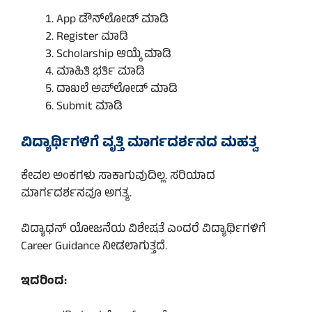
App ಡೌನ್‌ಲೋಡ್ ಮಾಡಿ
Register ಮಾಡಿ
Scholarship ಆಯ್ಕೆ ಮಾಡಿ
ಮಾಹಿತಿ ಭರ್ತಿ ಮಾಡಿ
ದಾಖಲೆ ಅಪ್‌ಲೋಡ್ ಮಾಡಿ
Submit ಮಾಡಿ
ವಿದ್ಯಾರ್ಥಿಗಳಿಗೆ ವೃತ್ತಿ ಮಾರ್ಗದರ್ಶನದ ಮಹತ್ವ
ಕೇವಲ ಅಂಕಗಳು ಸಾಕಾಗುವುದಿಲ್ಲ. ಸರಿಯಾದ
ಮಾರ್ಗದರ್ಶನವೂ ಅಗತ್ಯ.
ವಿದ್ಯಾಧನ್ ಯೋಜನೆಯ ವಿಶೇಷತೆ ಎಂದರೆ ವಿದ್ಯಾರ್ಥಿಗಳಿಗೆ
Career Guidance ನೀಡಲಾಗುತ್ತದೆ.
ಇದರಿಂದ: