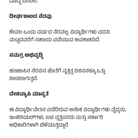
ದೊಡ್ಡ ಬೆಂಬಲ.
ದೀರ್ಘಕಾಲದ ನೆರವು
ಕೇವಲ ಒಂದು ವರ್ಷದ ನೆರವಲ್ಲ. ವಿದ್ಯಾರ್ಥಿಗಳು ಪದವಿ
ಮಟ್ಟದವರೆಗೆ ಸಹಾಯ ಪಡೆಯುವ ಅವಕಾಶವಿದೆ.
ಸಮಗ್ರ ಅಭಿವೃದ್ಧಿ
ಹಣಕಾಸಿನ ನೆರವಿನ ಜೊತೆಗೆ ವ್ಯಕ್ತಿತ್ವ ವಿಕಸನಕ್ಕೂ ಒತ್ತು
ನೀಡಲಾಗುತ್ತದೆ.
ದೇಶವ್ಯಾಪಿ ಮಾನ್ಯತೆ
ಈ ವಿದ್ಯಾರ್ಥಿವೇತನ ಪಡೆದಿರುವ ಅನೇಕ ವಿದ್ಯಾರ್ಥಿಗಳು ವೈದ್ಯರು,
ಇಂಜಿನಿಯರ್‌ಗಳು, ಐಟಿ ವೃತ್ತಿಪರರು ಮತ್ತು ಸರ್ಕಾರಿ
ಅಧಿಕಾರಿಗಳಾಗಿ ಬೆಳೆಯುತ್ತಿದ್ದಾರೆ.