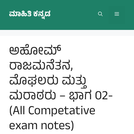
Skip
to
ಮಾಹಿತಿ ಕನ್ನಡ
Menu
content
ಅಹೋಮ್
ರಾಜಮನೆತನ,
ಮೊಘಲರು ಮತ್ತು
ಮರಾಠರು – ಭಾಗ 02-
(All Competative
exam notes)