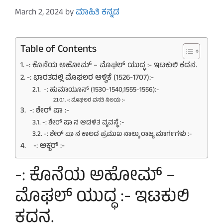
March 2, 2024
by
ಮಾಹಿತಿ ಕನ್ನಡ
Table of Contents
-: ಕೊನೆಯ ಅಹೋಮ್ – ಮೊಘಲ್ ಯುದ್ಧ :- ಇಟಕುಲಿ ಕದನ.
-: ಭಾರತದಲ್ಲಿ ಮೊಘಲರ ಆಳ್ವಿಕೆ (1526-1707):-
-: ಹುಮಾಯೂನ್ (1530-1540,1555-1556):-
-: ಮೊಘಲರ ವಸತಿ ನಿಲಯ :-
-: ಶೇರ್ ಷಾ :-
-: ಶೇರ್ ಷಾ ನ ಆಡಳಿತ ವ್ಯವಸ್ಥೆ :-
-: ಶೇರ್ ಷಾ ನ ಕಾಲದ ಪ್ರಮುಖ ನಾಲ್ಕು ರಾಜ್ಯ ಮಾರ್ಗಗಳು :-
-: ಅಕ್ಬರ್ :-
-: ಕೊನೆಯ ಅಹೋಮ್ –
ಮೊಘಲ್ ಯುದ್ಧ :- ಇಟಕುಲಿ
ಕದನ.