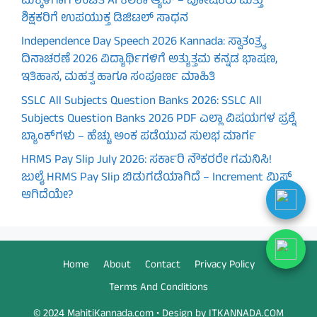
ಮಕ್ಕಳಿಗಾಗಿ ಉಚಿತ AI ಕಲಿಕಾ ಆ್ಯಪ್ – ಪೋಷಕರು ಮತ್ತು
ಶಿಕ್ಷಕರಿಗೆ ಉಪಯುಕ್ತ ಡಿಜಿಟಲ್ ಸಾಧನ
Independence Day Speech 2026 Kannada: ಸ್ವಾತಂತ್ರ್ಯ
ದಿನಾಚರಣೆ 2026 ವಿದ್ಯಾರ್ಥಿಗಳಿಗೆ ಅತ್ಯುತ್ತಮ ಕನ್ನಡ ಭಾಷಣ,
ಇತಿಹಾಸ, ಮಹತ್ವ ಹಾಗೂ ಸಂಪೂರ್ಣ ಮಾಹಿತಿ
SSLC All Subjects Question Banks 2026: SSLC All
Subjects Question Banks 2026 PDF ಎಲ್ಲಾ ವಿಷಯಗಳ ಪ್ರಶ್ನೆ
ಬ್ಯಾಂಕ್‌ಗಳು – ಹೆಚ್ಚು ಅಂಕ ಪಡೆಯುವ ಸುಲಭ ಮಾರ್ಗ
HRMS Pay Slip July 2026: ಸರ್ಕಾರಿ ನೌಕರರೇ ಗಮನಿಸಿ!
ಜುಲೈ HRMS Pay Slip ಬಿಡುಗಡೆಯಾಗಿದೆ – Increment ಮಿಸ್
ಆಗಿದೆಯೇ?
Home
About
Contact
Privacy Policy
Terms And Conditions
© 2024 MahitiKannada.com • Design by ITKANNADA.COM