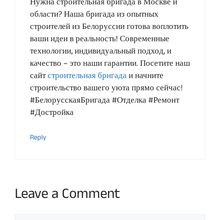
Нужна строительная бригада в Москве и
области? Наша бригада из опытных
строителей из Белоруссии готова воплотить
ваши идеи в реальность! Современные
технологии, индивидуальный подход, и
качество – это наши гарантии. Посетите наш
сайт
строительная бригада
и начните
строительство вашего уюта прямо сейчас!
#БелорусскаяБригада #Отделка #Ремонт
#Достройка
Reply
Leave a Comment
Comment