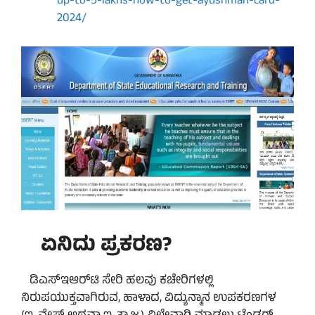
up-to-5-lakhs-how-to-get-ayushman-card-
2024/
ಏನಿದು ಪ್ರಕರಣ?
ಡಿಎಸ್‌ಇಆರ್‌ಟಿ ಸೇರಿ ಹಲವು ಕಚೇರಿಗಳಲ್ಲಿ
ನಿರುಪಯುಕ್ತವಾಗಿರುವ, ಹಾಳಾದ, ವಿದ್ಯುನ್ಮಾನ ಉಪಕರಣಗಳ