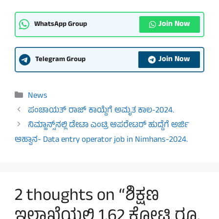
Join Now
WhatsApp Group
Join Now
Telegram Group
Categories
News
ಪಂಚಾಯತ್ ರಾಜ್ ಕಾಯ್ದೆಗೆ ಅಮೃತ ಕಾಲ-2024.
ನಿಮ್ಹಾನ್ಸ್​ನಲ್ಲಿ ಡೇಟಾ ಎಂಟ್ರಿ ಆಪರೇಟರ್​ ಹುದ್ದೆಗೆ ಅರ್ಜಿ
ಆಹ್ವಾನ- Data entry operator job in Nimhans-2024.
2 thoughts on “ಶಿಕ್ಷಣ
ಇಲಾಖೆಯಲ್ಲಿ 1.62 ಕೋಟಿ ರೂ.