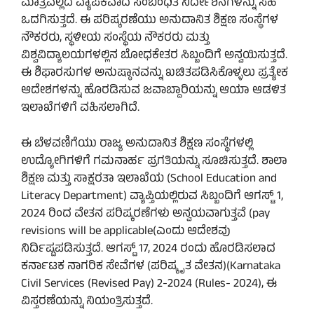
ಮಾತ್ರವಲ್ಲದೆ ವ್ಯಾಪಕವಾದ ಸಂಬಂಧಿತ ನಿರ್ದೇಶನಗಳನ್ನು ಸಹ
ಒದಗಿಸುತ್ತದೆ. ಈ ಪರಿಷ್ಕರಣೆಯು ಅನುದಾನಿತ ಶಿಕ್ಷಣ ಸಂಸ್ಥೆಗಳ
ನೌಕರರು, ಸ್ಥಳೀಯ ಸಂಸ್ಥೆಯ ನೌಕರರು ಮತ್ತು
ವಿಶ್ವವಿದ್ಯಾಲಯಗಳಲ್ಲಿನ ಬೋಧಕೇತರ ಸಿಬ್ಬಂದಿಗೆ ಅನ್ವಯಿಸುತ್ತದೆ.
ಈ ಶಿಫಾರಸುಗಳ ಅನುಷ್ಠಾನವನ್ನು ಖಚಿತಪಡಿಸಿಕೊಳ್ಳಲು ಪ್ರತ್ಯೇಕ
ಆದೇಶಗಳನ್ನು ಹೊರಡಿಸುವ ಜವಾಬ್ದಾರಿಯನ್ನು ಆಯಾ ಆಡಳಿತ
ಇಲಾಖೆಗಳಿಗೆ ವಹಿಸಲಾಗಿದೆ.
ಈ ಬೆಳವಣಿಗೆಯು ರಾಜ್ಯ ಅನುದಾನಿತ ಶಿಕ್ಷಣ ಸಂಸ್ಥೆಗಳಲ್ಲಿ
ಉದ್ಯೋಗಿಗಳಿಗೆ ಗಮನಾರ್ಹ ಪ್ರಗತಿಯನ್ನು ಸೂಚಿಸುತ್ತದೆ. ಶಾಲಾ
ಶಿಕ್ಷಣ ಮತ್ತು ಸಾಕ್ಷರತಾ ಇಲಾಖೆಯ (School Education and
Literacy Department) ವ್ಯಾಪ್ತಿಯಲ್ಲಿರುವ ಸಿಬ್ಬಂದಿಗೆ ಆಗಸ್ಟ್ 1,
2024 ರಿಂದ ವೇತನ ಪರಿಷ್ಕರಣೆಗಳು ಅನ್ವಯವಾಗುತ್ತವೆ (pay
revisions will be applicable(ಎಂದು ಆದೇಶವು
ನಿರ್ದಿಷ್ಟಪಡಿಸುತ್ತದೆ. ಆಗಸ್ಟ್ 17, 2024 ರಂದು ಹೊರಡಿಸಲಾದ
ಕರ್ನಾಟಕ ನಾಗರಿಕ ಸೇವೆಗಳ (ಪರಿಷ್ಕೃತ ವೇತನ)(Karnataka
Civil Services (Revised Pay) 2-2024 (Rules- 2024), ಈ
ವಿಸ್ತರಣೆಯನ್ನು ನಿಯಂತ್ರಿಸುತ್ತದೆ.