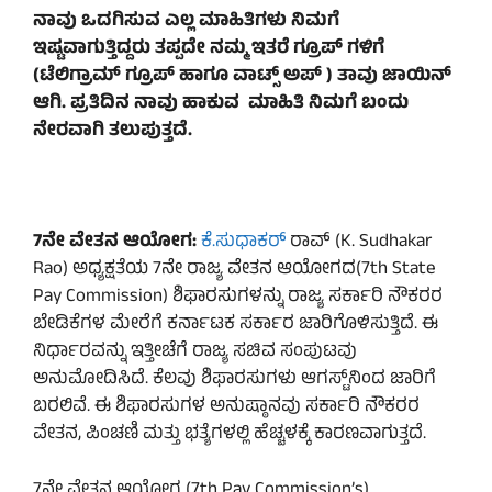
ನಾವು ಒದಗಿಸುವ ಎಲ್ಲ ಮಾಹಿತಿಗಳು ನಿಮಗೆ
ಇಷ್ಟವಾಗುತ್ತಿದ್ದರು ತಪ್ಪದೇ ನಮ್ಮ ಇತರೆ ಗ್ರೂಪ್ ಗಳಿಗೆ
(ಟೆಲಿಗ್ರಾಮ್ ಗ್ರೂಪ್ ಹಾಗೂ ವಾಟ್ಸ್ ಅಪ್ ) ತಾವು ಜಾಯಿನ್
ಆಗಿ. ಪ್ರತಿದಿನ ನಾವು ಹಾಕುವ ಮಾಹಿತಿ ನಿಮಗೆ ಬಂದು
ನೇರವಾಗಿ ತಲುಪುತ್ತದೆ.
7ನೇ ವೇತನ ಆಯೋಗ:
ಕೆ.ಸುಧಾಕರ್
ರಾವ್ (K. Sudhakar
Rao) ಅಧ್ಯಕ್ಷತೆಯ 7ನೇ ರಾಜ್ಯ ವೇತನ ಆಯೋಗದ(7th State
Pay Commission) ಶಿಫಾರಸುಗಳನ್ನು ರಾಜ್ಯ ಸರ್ಕಾರಿ ನೌಕರರ
ಬೇಡಿಕೆಗಳ ಮೇರೆಗೆ ಕರ್ನಾಟಕ ಸರ್ಕಾರ ಜಾರಿಗೊಳಿಸುತ್ತಿದೆ. ಈ
ನಿರ್ಧಾರವನ್ನು ಇತ್ತೀಚೆಗೆ ರಾಜ್ಯ ಸಚಿವ ಸಂಪುಟವು
ಅನುಮೋದಿಸಿದೆ. ಕೆಲವು ಶಿಫಾರಸುಗಳು ಆಗಸ್ಟ್‌ನಿಂದ ಜಾರಿಗೆ
ಬರಲಿವೆ. ಈ ಶಿಫಾರಸುಗಳ ಅನುಷ್ಠಾನವು ಸರ್ಕಾರಿ ನೌಕರರ
ವೇತನ, ಪಿಂಚಣಿ ಮತ್ತು ಭತ್ಯೆಗಳಲ್ಲಿ ಹೆಚ್ಚಳಕ್ಕೆ ಕಾರಣವಾಗುತ್ತದೆ.
7ನೇ ವೇತನ ಆಯೋಗ (7th Pay Commission’s)