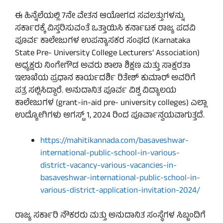
ಈ ಹಿನ್ನೆಲೆಯಲ್ಲಿ 7ನೇ ವೇತನ ಆಯೋಗದ ಸವಲತ್ತುಗಳನ್ನು
ಸರ್ಕಾರಕ್ಕೆ ವಿಸ್ತರಿಸುವಂತೆ ಒತ್ತಾಯಿಸಿ ಕರ್ನಾಟಕ ರಾಜ್ಯ ಪದವಿ
ಪೂರ್ವ ಕಾಲೇಜುಗಳ ಉಪನ್ಯಾಸಕರ ಸಂಘದ (Karnataka
State Pre- University College Lecturers’ Association)
ಅಧ್ಯಕ್ಷರು ನಿಂಗೇಗೌಡ ಅವರು ಶಾಲಾ ಶಿಕ್ಷಣ ಮತ್ತು ಸಾಕ್ಷರತಾ
ಇಲಾಖೆಯ ಪ್ರಧಾನ ಕಾರ್ಯದರ್ಶಿ ರಿತೇಶ್ ಕುಮಾರ್ ಅವರಿಗೆ
ಪತ್ರ ಸಲ್ಲಿಸಿದ್ದಾರೆ. ಅನುದಾನಿತ ಪೂರ್ವ ವಿಶ್ವ ವಿದ್ಯಾಲಯ
ಕಾಲೇಜುಗಳ (grant-in-aid pre- university colleges) ಎಲ್ಲಾ
ಉದ್ಯೋಗಿಗಳು ಆಗಸ್ಟ್ 1, 2024 ರಿಂದ ಪೂರ್ವಾನ್ವಯವಾಗುತ್ತದೆ.
https://mahitikannada.com/basaveshwar-
international-public-school-in-various-
district-vacancy-various-vacancies-in-
basaveshwar-international-public-school-in-
various-district-application-invitation-2024/
ರಾಜ್ಯ ಸರ್ಕಾರಿ ನೌಕರರು ಮತ್ತು ಅನುದಾನಿತ ಸಂಸ್ಥೆಗಳ ಸಿಬ್ಬಂದಿಗೆ