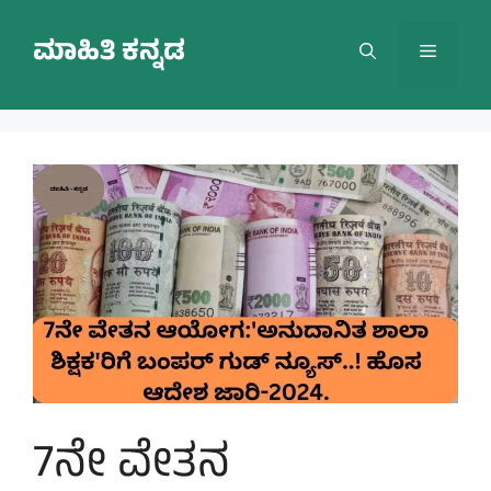
Skip
to
ಮಾಹಿತಿ ಕನ್ನಡ
Menu
content
7ನೇ ವೇತನ