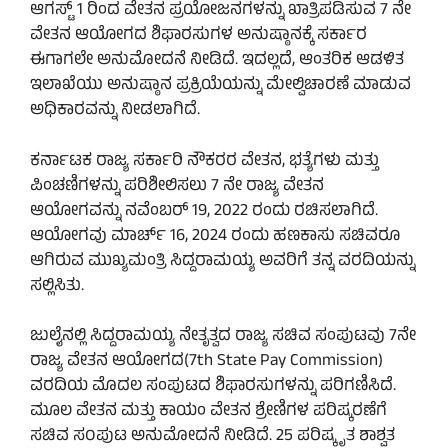
ಆಗಸ್ಟ್ 1 ರಿಂದ ವೇತನ ಪ್ರಯೋಜನಗಳನ್ನು ಖಾತ್ರಿಪಡಿಸುವ 7 ನೇ
ವೇತನ ಆಯೋಗದ ಶಿಫಾರಸುಗಳ ಅನುಷ್ಠಾನಕ್ಕೆ ಸರ್ಕಾರ
ಈಗಾಗಲೇ ಅನುಮೋದನೆ ನೀಡಿದೆ. ಇದಲ್ಲದೆ, ಆಂತರಿಕ ಆಡಳಿತ
ಇಲಾಖೆಯು ಅನುಷ್ಠಾನ ಪ್ರಕ್ರಿಯೆಯನ್ನು ಮೇಲ್ವಿಚಾರಣೆ ಮಾಡುವ
ಅಧಿಕಾರವನ್ನು ನೀಡಲಾಗಿದೆ.
ಕರ್ನಾಟಕ ರಾಜ್ಯ ಸರ್ಕಾರಿ ನೌಕರರ ವೇತನ, ಭತ್ಯೆಗಳು ಮತ್ತು
ಪಿಂಚಣಿಗಳನ್ನು ಪರಿಶೀಲಿಸಲು 7 ನೇ ರಾಜ್ಯ ವೇತನ
ಆಯೋಗವನ್ನು ನವೆಂಬರ್ 19, 2022 ರಂದು ರಚಿಸಲಾಗಿದೆ.
ಆಯೋಗವು ಮಾರ್ಚ್ 16, 2024 ರಂದು ಹಣಕಾಸು ಸಚಿವರೂ
ಆಗಿರುವ ಮುಖ್ಯಮಂತ್ರಿ ಸಿದ್ದರಾಮಯ್ಯ ಅವರಿಗೆ ತನ್ನ ವರದಿಯನ್ನು
ಸಲ್ಲಿಸಿತು.
ಜುಲೈನಲ್ಲಿ ಸಿದ್ದರಾಮಯ್ಯ ನೇತೃತ್ವದ ರಾಜ್ಯ ಸಚಿವ ಸಂಪುಟವು 7ನೇ
ರಾಜ್ಯ ವೇತನ ಆಯೋಗದ(7th State Pay Commission)
ವರದಿಯ ಮೊದಲ ಸಂಪುಟದ ಶಿಫಾರಸುಗಳನ್ನು ಪರಿಗಣಿಸಿದೆ.
ಮೂಲ ವೇತನ ಮತ್ತು ಕಾಯಂ ವೇತನ ಶ್ರೇಣಿಗಳ ಪರಿಷ್ಕರಣೆಗೆ
ಸಚಿವ ಸ೦ಪುಟ ಅನುಮೋದನೆ ನೀಡಿದೆ. 25 ಪರಿಷ್ಕೃತ ಶಾಶ್ವತ