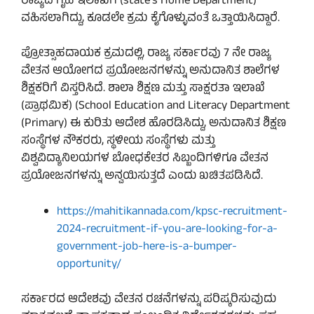
ರಾಜ್ಯದ ಗೃಹ ಇಲಾಖೆಗೆ (state’s Home Department)
ವಹಿಸಲಾಗಿದ್ದು, ಕೂಡಲೇ ಕ್ರಮ ಕೈಗೊಳ್ಳುವಂತೆ ಒತ್ತಾಯಿಸಿದ್ದಾರೆ.
ಪ್ರೋತ್ಸಾಹದಾಯಕ ಕ್ರಮದಲ್ಲಿ, ರಾಜ್ಯ ಸರ್ಕಾರವು 7 ನೇ ರಾಜ್ಯ
ವೇತನ ಆಯೋಗದ ಪ್ರಯೋಜನಗಳನ್ನು ಅನುದಾನಿತ ಶಾಲೆಗಳ
ಶಿಕ್ಷಕರಿಗೆ ವಿಸ್ತರಿಸಿದೆ. ಶಾಲಾ ಶಿಕ್ಷಣ ಮತ್ತು ಸಾಕ್ಷರತಾ ಇಲಾಖೆ
(ಪ್ರಾಥಮಿಕ) (School Education and Literacy Department
(Primary) ಈ ಕುರಿತು ಆದೇಶ ಹೊರಡಿಸಿದ್ದು, ಅನುದಾನಿತ ಶಿಕ್ಷಣ
ಸಂಸ್ಥೆಗಳ ನೌಕರರು, ಸ್ಥಳೀಯ ಸಂಸ್ಥೆಗಳು ಮತ್ತು
ವಿಶ್ವವಿದ್ಯಾನಿಲಯಗಳ ಬೋಧಕೇತರ ಸಿಬ್ಬಂದಿಗಳಿಗೂ ವೇತನ
ಪ್ರಯೋಜನಗಳನ್ನು ಅನ್ವಯಿಸುತ್ತದೆ ಎಂದು ಖಚಿತಪಡಿಸಿದೆ.
https://mahitikannada.com/kpsc-recruitment-
2024-recruitment-if-you-are-looking-for-a-
government-job-here-is-a-bumper-
opportunity/
ಸರ್ಕಾರದ ಆದೇಶವು ವೇತನ ರಚನೆಗಳನ್ನು ಪರಿಷ್ಕರಿಸುವುದು