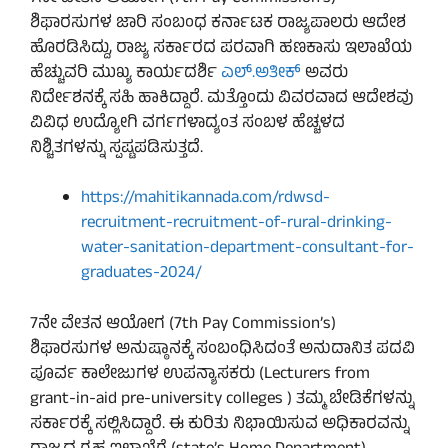
ಶಿಫಾರಸುಗಳ ಜಾರಿ ಸಂಬಂಧ ಕರ್ನಾಟಕ ರಾಜ್ಯಪಾಲರು ಆದೇಶ
ಹೊರಡಿಸಿದ್ದು, ರಾಜ್ಯ ಸರ್ಕಾರದ ಪರವಾಗಿ ಹಣಕಾಸು ಇಲಾಖೆಯ
ಹೆಚ್ಚುವರಿ ಮುಖ್ಯ ಕಾರ್ಯದರ್ಶಿ
ಎಲ್‌.ಅತೀಕ್
ಅವರು
ನಿರ್ದೇಶನಕ್ಕೆ ಸಹಿ ಹಾಕಿದ್ದಾರೆ. ಮತ್ತೊಂದು ವಿವರವಾದ ಆದೇಶವು
ವಿವಿಧ ಉದ್ಯೋಗಿ ವರ್ಗಗಳಾದ್ಯಂತ ಸಂಬಳ ಹೆಚ್ಚಳದ
ನಿಶ್ಚಿತಗಳನ್ನು ಸ್ಪಷ್ಟಪಡಿಸುತ್ತದೆ.
https://mahitikannada.com/rdwsd-
recruitment-recruitment-of-rural-drinking-
water-sanitation-department-consultant-for-
graduates-2024/
7ನೇ ವೇತನ ಆಯೋಗ (7th Pay Commission’s)
ಶಿಫಾರಸುಗಳ ಅನುಷ್ಠಾನಕ್ಕೆ ಸಂಬಂಧಿಸಿದಂತೆ ಅನುದಾನಿತ ಪದವಿ
ಪೂರ್ವ ಕಾಲೇಜುಗಳ ಉಪನ್ಯಾಸಕರು (Lecturers from
grant-in-aid pre-university colleges ) ತಮ್ಮ ಬೇಡಿಕೆಗಳನ್ನು
ಸರ್ಕಾರಕ್ಕೆ ಸಲ್ಲಿಸಿದ್ದಾರೆ. ಈ ಕುರಿತು ನಿಭಾಯಿಸುವ ಅಧಿಕಾರವನ್ನು