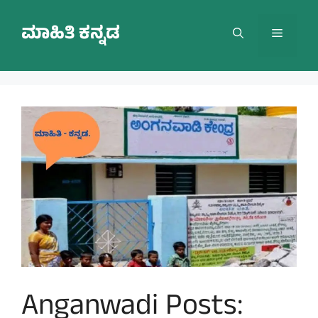
Skip
to
ಮಾಹಿತಿ ಕನ್ನಡ
Menu
content
Anganwadi Posts: