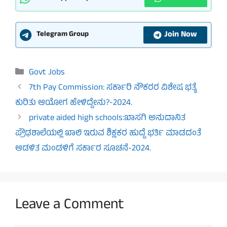
Join Now
Telegram Group
Categories
Govt Jobs
7th Pay Commission: ಸರ್ಕಾರಿ ನೌಕರರ ವಿಶೇಷ ಭತ್ಯೆ
ಕುರಿತು ಆಯೋಗ ಹೇಳಿದ್ದೇನು?-2024.
private aided high schools:ಖಾಸಗಿ ಅನುದಾನಿತ
ಪ್ರೌಢಶಾಲೆಯಲ್ಲಿ ಖಾಲಿ ಇರುವ ಶಿಕ್ಷಕರ ಹುದ್ದೆ ಭರ್ತಿ ಮಾಡದಂತೆ
ಆಡಳಿತ ಮಂಡಳಿಗೆ ಸರ್ಕಾರ ಸೂಚನೆ-2024.
Leave a Comment