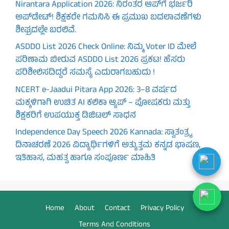
Nirantara Application 2026: ನಿರಂತರ ಆಪ್‌ಗೆ ಭರ್ಜರಿ
ಅಪ್‌ಡೇಟ್! ಶಿಕ್ಷಕರೇ ಗಮನಿಸಿ ಈ ಪ್ರಮುಖ ಬದಲಾವಣೆಗಳು
ಶೀಘ್ರದಲ್ಲೇ ಬರಲಿವೆ.
ASDDO List 2026 Check Online: ನಿಮ್ಮ Voter ID ಮೇಲೆ
ಪರಿಣಾಮ ಬೀರುವ ASDDO List 2026 ಪ್ರಕಟ! ಹೆಸರು
ಪರಿಶೀಲಿಸದಿದ್ದರೆ ಸಮಸ್ಯೆ ಎದುರಾಗಬಹುದು !
NCERT e-Jaadui Pitara App 2026: 3–8 ವರ್ಷದ
ಮಕ್ಕಳಿಗಾಗಿ ಉಚಿತ AI ಕಲಿಕಾ ಆ್ಯಪ್ – ಪೋಷಕರು ಮತ್ತು
ಶಿಕ್ಷಕರಿಗೆ ಉಪಯುಕ್ತ ಡಿಜಿಟಲ್ ಸಾಧನ
Independence Day Speech 2026 Kannada: ಸ್ವಾತಂತ್ರ್ಯ
ದಿನಾಚರಣೆ 2026 ವಿದ್ಯಾರ್ಥಿಗಳಿಗೆ ಅತ್ಯುತ್ತಮ ಕನ್ನಡ ಭಾಷಣ,
ಇತಿಹಾಸ, ಮಹತ್ವ ಹಾಗೂ ಸಂಪೂರ್ಣ ಮಾಹಿತಿ
Home
About
Contact
Privacy Policy
Terms And Conditions