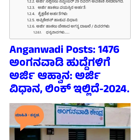
ಅರ್ಜಿ ಸಲ್ಲಿಸಲು ಸೆಪ್ಟೆಂಬರ್ 29 ರವರೆಗೆ ಅವಕಾಶ ನೀಡಲಾಗಿದೆ.
ಅರ್ಜಿ ಹಾಕಲು ವಯಸ್ಸಿನ ಅರ್ಹತೆ:
ಶೈಕ್ಷಣಿಕ ಅರ್ಹತೆಗಳು:
ಅಪ್ಲಿಕೇಶನ್‌ ಹಾಕುವ ವಿಧಾನ:
ಅರ್ಜಿ ಹಾಕಲು ಬೇಕಾದ ಅಗತ್ಯ ದಾಖಲೆ / ವಿವರಗಳು:
ಧನ್ಯವಾದಗಳು…….
Anganwadi Posts: 1476
ಅಂಗನವಾಡಿ ಹುದ್ದೆಗಳಿಗೆ
ಅರ್ಜಿ ಆಹ್ವಾನ: ಅರ್ಜಿ
ವಿಧಾನ, ಲಿಂಕ್ ಇಲ್ಲಿದೆ-2024.