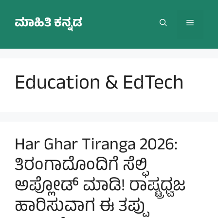
Skip
to
ಮಾಹಿತಿ ಕನ್ನಡ
Menu
content
Education & EdTech
Har Ghar Tiranga 2026:
ತಿರಂಗಾದೊಂದಿಗೆ ಸೆಲ್ಫಿ
ಅಪ್ಲೋಡ್ ಮಾಡಿ! ರಾಷ್ಟ್ರಧ್ವಜ
ಹಾರಿಸುವಾಗ ಈ ತಪ್ಪು