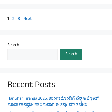
Page
Page
Page
1
2
3
Next
→
Search
Search
Recent Posts
Har Ghar Tiranga 2026: ತಿರಂಗಾದೊಂದಿಗೆ ಸೆಲ್ಫಿ ಅಪ್ಲೋಡ್
ಮಾಡಿ! ರಾಷ್ಟ್ರಧ್ವಜ ಹಾರಿಸುವಾಗ ಈ ತಪ್ಪು ಮಾಡಬೇಡಿ