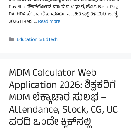
Increment) ಸೇರಿರುವುದನ್ನು ಹೇಗೆ ಪರಿಶೀಲಿಸುವುದು? HRMS
Pay Slip ಡೌನ್‌ಲೋಡ್ ಮಾಡುವ ವಿಧಾನ, ಹೊಸ Basic Pay,
DA, HRA ಸೇರಿದಂತೆ ಸಂಪೂರ್ಣ ಮಾಹಿತಿ ಇಲ್ಲಿ ತಿಳಿಯಿರಿ. ಜುಲೈ
2026 HRMS …
Read more
Categories
Education & EdTech
MDM Calculator Web
Application 2026: ಶಿಕ್ಷಕರಿಗೆ
MDM ಲೆಕ್ಕಾಚಾರ ಸುಲಭ –
Attendance, Stock, CG, UC
ವರದಿ ಒಂದೇ ಕ್ಲಿಕ್‌ನಲ್ಲಿ