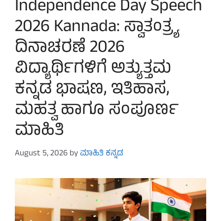
Independence Day Speech
2026 Kannada: ಸ್ವಾತಂತ್ರ್ಯ
ದಿನಾಚರಣೆ 2026
ವಿದ್ಯಾರ್ಥಿಗಳಿಗೆ ಅತ್ಯುತ್ತಮ
ಕನ್ನಡ ಭಾಷಣ, ಇತಿಹಾಸ,
ಮಹತ್ವ ಹಾಗೂ ಸಂಪೂರ್ಣ
ಮಾಹಿತಿ
August 5, 2026
by
ಮಾಹಿತಿ ಕನ್ನಡ