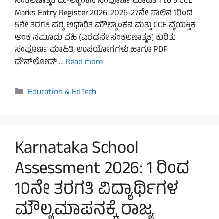
ಸಂಕಲಣಾತ್ಮಕ ಮೌಲ್ಯಾಂಕನ ಸಂಪೂರ್ಣ ಮಾಹಿತಿ 1 to 5 CCE
Marks Entry Register 2026: 2026-27ನೇ ಸಾಲಿನ 1ರಿಂದ
5ನೇ ತರಗತಿ ಪಠ್ಯ ಆಧಾರಿತ ಮೌಲ್ಯಾಂಕನ ಮತ್ತು CCE ವೈಯಕ್ತಿಕ
ಅಂಕ ನಮೂದು ವಹಿ (ಎರಡನೇ ಸಂಕಲಣಾತ್ಮಕ) ಕುರಿತು
ಸಂಪೂರ್ಣ ಮಾಹಿತಿ, ಉಪಯೋಗಗಳು ಹಾಗೂ PDF
ಡೌನ್‌ಲೋಡ್ …
Read more
Categories
Education & EdTech
Karnataka School
Assessment 2026: 1 ರಿಂದ
10ನೇ ತರಗತಿ ವಿದ್ಯಾರ್ಥಿಗಳ
ಮೌಲ್ಯಮಾಪನಕ್ಕೆ ರಾಜ್ಯ