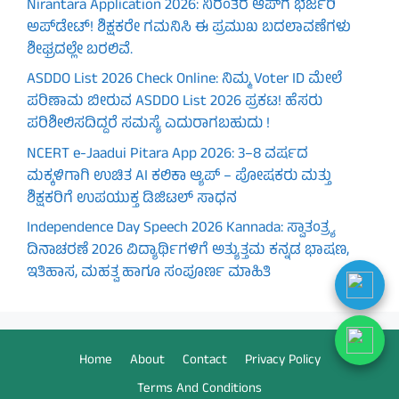
Nirantara Application 2026: ನಿರಂತರ ಆಪ್‌ಗೆ ಭರ್ಜರಿ
ಅಪ್‌ಡೇಟ್! ಶಿಕ್ಷಕರೇ ಗಮನಿಸಿ ಈ ಪ್ರಮುಖ ಬದಲಾವಣೆಗಳು
ಶೀಘ್ರದಲ್ಲೇ ಬರಲಿವೆ.
ASDDO List 2026 Check Online: ನಿಮ್ಮ Voter ID ಮೇಲೆ
ಪರಿಣಾಮ ಬೀರುವ ASDDO List 2026 ಪ್ರಕಟ! ಹೆಸರು
ಪರಿಶೀಲಿಸದಿದ್ದರೆ ಸಮಸ್ಯೆ ಎದುರಾಗಬಹುದು !
NCERT e-Jaadui Pitara App 2026: 3–8 ವರ್ಷದ
ಮಕ್ಕಳಿಗಾಗಿ ಉಚಿತ AI ಕಲಿಕಾ ಆ್ಯಪ್ – ಪೋಷಕರು ಮತ್ತು
ಶಿಕ್ಷಕರಿಗೆ ಉಪಯುಕ್ತ ಡಿಜಿಟಲ್ ಸಾಧನ
Independence Day Speech 2026 Kannada: ಸ್ವಾತಂತ್ರ್ಯ
ದಿನಾಚರಣೆ 2026 ವಿದ್ಯಾರ್ಥಿಗಳಿಗೆ ಅತ್ಯುತ್ತಮ ಕನ್ನಡ ಭಾಷಣ,
ಇತಿಹಾಸ, ಮಹತ್ವ ಹಾಗೂ ಸಂಪೂರ್ಣ ಮಾಹಿತಿ
Home
About
Contact
Privacy Policy
Terms And Conditions