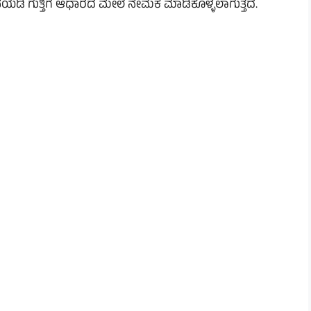
ೆಯಡಿ ಗುತ್ತಿಗೆ ಆಧಾರದ ಮೇಲೆ ನೇಮಕ ಮಾಡಿಕೊಳ್ಳಲಾಗುತ್ತದೆ.