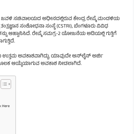
 ಜವಳಿ ಸಚಿವಾಲಯದ ಅಧೀನದಲ್ಲಿರುವ ಕೇಂದ್ರ ರೇಷ್ಮೆ ಮಂಡಳಿಯ
ೆ ತಂತ್ರಜ್ಞಾನ ಸಂಶೋಧನಾ ಸಂಸ್ಥೆ (CSTRI), ಬೆಂಗಳೂರು ವಿವಿಧ
ನು ಆಹ್ವಾನಿಸಿದೆ. ರೇಷ್ಮೆ ಸಮಗ್ರ-2 ಯೋಜನೆಯ ಅಡಿಯಲ್ಲಿ ಗುತ್ತಿಗೆ
ುತ್ತಿದೆ.
ು ಉತ್ತಮ ಅವಕಾಶವಾಗಿದ್ದು, ಯಾವುದೇ ಆನ್‌ಲೈನ್ ಅರ್ಜಿ
ುವ ಮೂಲಕ ಆಯ್ಕೆಯಾಗುವ ಅವಕಾಶ ನೀಡಲಾಗಿದೆ.
k Here