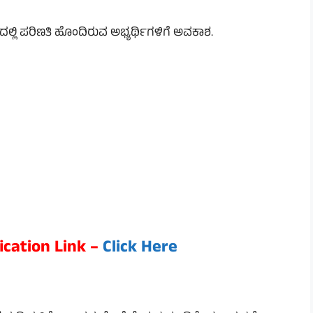
ಾನದಲ್ಲಿ ಪರಿಣತಿ ಹೊಂದಿರುವ ಅಭ್ಯರ್ಥಿಗಳಿಗೆ ಅವಕಾಶ.
ication Link –
Click Here