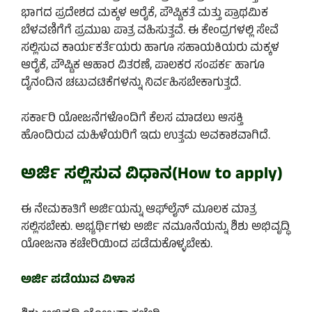
ಭಾಗದ ಪ್ರದೇಶದ ಮಕ್ಕಳ ಆರೈಕೆ, ಪೌಷ್ಟಿಕತೆ ಮತ್ತು ಪ್ರಾಥಮಿಕ
ಬೆಳವಣಿಗೆಗೆ ಪ್ರಮುಖ ಪಾತ್ರ ವಹಿಸುತ್ತವೆ. ಈ ಕೇಂದ್ರಗಳಲ್ಲಿ ಸೇವೆ
ಸಲ್ಲಿಸುವ ಕಾರ್ಯಕರ್ತೆಯರು ಹಾಗೂ ಸಹಾಯಕಿಯರು ಮಕ್ಕಳ
ಆರೈಕೆ, ಪೌಷ್ಟಿಕ ಆಹಾರ ವಿತರಣೆ, ಪಾಲಕರ ಸಂಪರ್ಕ ಹಾಗೂ
ದೈನಂದಿನ ಚಟುವಟಿಕೆಗಳನ್ನು ನಿರ್ವಹಿಸಬೇಕಾಗುತ್ತದೆ.
ಸರ್ಕಾರಿ ಯೋಜನೆಗಳೊಂದಿಗೆ ಕೆಲಸ ಮಾಡಲು ಆಸಕ್ತಿ
ಹೊಂದಿರುವ ಮಹಿಳೆಯರಿಗೆ ಇದು ಉತ್ತಮ ಅವಕಾಶವಾಗಿದೆ.
ಅರ್ಜಿ ಸಲ್ಲಿಸುವ ವಿಧಾನ(How to apply)
ಈ ನೇಮಕಾತಿಗೆ ಅರ್ಜಿಯನ್ನು ಆಫ್‌ಲೈನ್ ಮೂಲಕ ಮಾತ್ರ
ಸಲ್ಲಿಸಬೇಕು. ಅಭ್ಯರ್ಥಿಗಳು ಅರ್ಜಿ ನಮೂನೆಯನ್ನು ಶಿಶು ಅಭಿವೃದ್ಧಿ
ಯೋಜನಾ ಕಚೇರಿಯಿಂದ ಪಡೆದುಕೊಳ್ಳಬೇಕು.
ಅರ್ಜಿ ಪಡೆಯುವ ವಿಳಾಸ