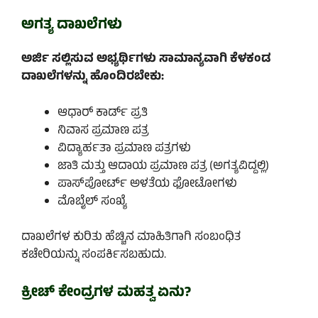
ಅಗತ್ಯ ದಾಖಲೆಗಳು
ಅರ್ಜಿ ಸಲ್ಲಿಸುವ ಅಭ್ಯರ್ಥಿಗಳು ಸಾಮಾನ್ಯವಾಗಿ ಕೆಳಕಂಡ
ದಾಖಲೆಗಳನ್ನು ಹೊಂದಿರಬೇಕು:
ಆಧಾರ್ ಕಾರ್ಡ್ ಪ್ರತಿ
ನಿವಾಸ ಪ್ರಮಾಣ ಪತ್ರ
ವಿದ್ಯಾರ್ಹತಾ ಪ್ರಮಾಣ ಪತ್ರಗಳು
ಜಾತಿ ಮತ್ತು ಆದಾಯ ಪ್ರಮಾಣ ಪತ್ರ (ಅಗತ್ಯವಿದ್ದಲ್ಲಿ)
ಪಾಸ್‌ಪೋರ್ಟ್ ಅಳತೆಯ ಫೋಟೋಗಳು
ಮೊಬೈಲ್ ಸಂಖ್ಯೆ
ದಾಖಲೆಗಳ ಕುರಿತು ಹೆಚ್ಚಿನ ಮಾಹಿತಿಗಾಗಿ ಸಂಬಂಧಿತ
ಕಚೇರಿಯನ್ನು ಸಂಪರ್ಕಿಸಬಹುದು.
ಕ್ರೀಚ್ ಕೇಂದ್ರಗಳ ಮಹತ್ವ ಏನು?