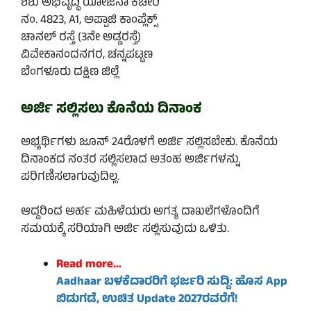
ಶಿಶು ಅಭಿವೃದ್ಧಿ ಯೋಜನಾ ಕಚೇರಿ
ನಂ. 4823, A1, ಅಪ್ಪಾಜಿ ಕಾಂಪ್ಲೆಕ್ಸ್
ಚಾನಲ್ ರಸ್ತೆ (3ನೇ ಅಡ್ಡರಸ್ತೆ)
ವಿವೇಕಾನಂದನಗರ, ಚನ್ನಪಟ್ಟಣ
ಬೆಂಗಳೂರು ದಕ್ಷಿಣ ಜಿಲ್ಲೆ
ಅರ್ಜಿ ಸಲ್ಲಿಸಲು ಕೊನೆಯ ದಿನಾಂಕ
ಅಭ್ಯರ್ಥಿಗಳು ಜೂನ್ 24ರೊಳಗೆ ಅರ್ಜಿ ಸಲ್ಲಿಸಬೇಕು. ಕೊನೆಯ
ದಿನಾಂಕದ ನಂತರ ಸಲ್ಲಿಸಲಾದ ಅತಂಹ ಅರ್ಜಿಗಳನ್ನು
ಪರಿಗಣಿಸಲಾಗುವುದಿಲ್ಲ.
ಆದ್ದರಿಂದ ಅರ್ಹ ಮಹಿಳೆಯರು ಅಗತ್ಯ ದಾಖಲೆಗಳೊಂದಿಗೆ
ಸಮಯಕ್ಕೆ ಸರಿಯಾಗಿ ಅರ್ಜಿ ಸಲ್ಲಿಸುವುದು ಒಳಿತು.
Read more…
Aadhaar ಬಳಕೆದಾರರಿಗೆ ಭರ್ಜರಿ ಸುದ್ದಿ: ಹೊಸ App
ಬಿಡುಗಡೆ, ಉಚಿತ Update 2027ರವರೆಗೆ!