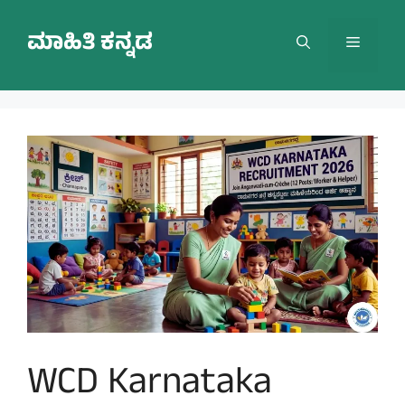
Skip
to
ಮಾಹಿತಿ ಕನ್ನಡ
Menu
content
WCD Karnataka