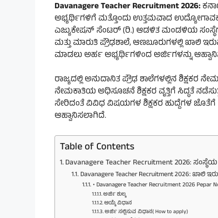
Davanagere Teacher Recruitment 2026:
ಕರ್ನ
ಅಭ್ಯರ್ಥಿಗಳಿಗೆ ಮತ್ತೊಂದು ಉತ್ತಮವಾದ ಉದ್ಯೋಗಾವಕಾಶ
ಎಜ್ಯುಕೇಷನ್ ಸೆಂಟರ್ (ರಿ.) ಆಡಳಿತ ಮಂಡಳಿಯ ಸಂಸ್ಥ
ಮತ್ತು ಮಾರುತಿ ಪ್ರೌಢಶಾಲೆ, ಆಣಬೂರುಗಳಲ್ಲಿ ಖಾಲಿ ಇ
ಮಾಡಲು ಅರ್ಹ ಅಭ್ಯರ್ಥಿಗಳಿಂದ ಅರ್ಜಿಗಳನ್ನು ಆಹ್ವಾನಿ
ರಾಜ್ಯದಲ್ಲಿ ಅನುದಾನಿತ ಪ್ರೌಢ ಶಾಲೆಗಳಲ್ಲಿನ ಶಿಕ್ಷಕರ ನ
ನೇಮಕಾತಿಯ ಅಧಿಸೂಚನೆ ಶಿಕ್ಷಕರ ವೃತ್ತಿಗೆ ಸಿದ್ಧತೆ ನಡೆಸುತ
ಸೇರಿದಂತೆ ವಿವಿಧ ವಿಷಯಗಳ ಶಿಕ್ಷಕರ ಹುದ್ದೆಗಳ ಜೊತೆಗೆ
ಆಹ್ವಾನಿಸಲಾಗಿದೆ.
Table of Contents
Davanagere Teacher Recruitment 2026: ಸಂಸ್ಥ
Davanagere Teacher Recruitment 2026: ಖಾಲಿ ಇರು
• Davanagere Teacher Recruitment 2026 Pepar Not
ಅರ್ಜಿ ಶುಲ್ಕ
ಆಯ್ಕೆ ವಿಧಾನ
ಅರ್ಜಿ ಸಲ್ಲಿಸುವ ವಿಧಾನ( How to apply)