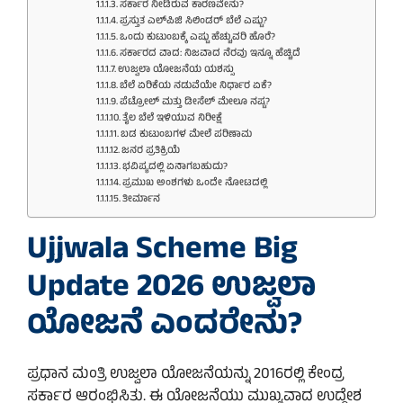
ಸರ್ಕಾರ ನೀಡಿರುವ ಕಾರಣವೇನು?
ಪ್ರಸ್ತುತ ಎಲ್‌ಪಿಜಿ ಸಿಲಿಂಡರ್ ಬೆಲೆ ಎಷ್ಟು?
ಒಂದು ಕುಟುಂಬಕ್ಕೆ ಎಷ್ಟು ಹೆಚ್ಚುವರಿ ಹೊರೆ?
ಸರ್ಕಾರದ ವಾದ: ನಿಜವಾದ ನೆರವು ಇನ್ನೂ ಹೆಚ್ಚಿದೆ
ಉಜ್ವಲಾ ಯೋಜನೆಯ ಯಶಸ್ಸು
ಬೆಲೆ ಏರಿಕೆಯ ನಡುವೆಯೇ ನಿರ್ಧಾರ ಏಕೆ?
ಪೆಟ್ರೋಲ್ ಮತ್ತು ಡೀಸೆಲ್ ಮೇಲೂ ನಷ್ಟ?
ತೈಲ ಬೆಲೆ ಇಳಿಯುವ ನಿರೀಕ್ಷೆ
ಬಡ ಕುಟುಂಬಗಳ ಮೇಲೆ ಪರಿಣಾಮ
ಜನರ ಪ್ರತಿಕ್ರಿಯೆ
ಭವಿಷ್ಯದಲ್ಲಿ ಏನಾಗಬಹುದು?
ಪ್ರಮುಖ ಅಂಶಗಳು ಒಂದೇ ನೋಟದಲ್ಲಿ
ತೀರ್ಮಾನ
Ujjwala Scheme Big
Update 2026 ಉಜ್ವಲಾ
ಯೋಜನೆ ಎಂದರೇನು?
ಪ್ರಧಾನ ಮಂತ್ರಿ ಉಜ್ವಲಾ ಯೋಜನೆಯನ್ನು 2016ರಲ್ಲಿ ಕೇಂದ್ರ
ಸರ್ಕಾರ ಆರಂಭಿಸಿತು. ಈ ಯೋಜನೆಯು ಮುಖ್ಯವಾದ ಉದ್ದೇಶ