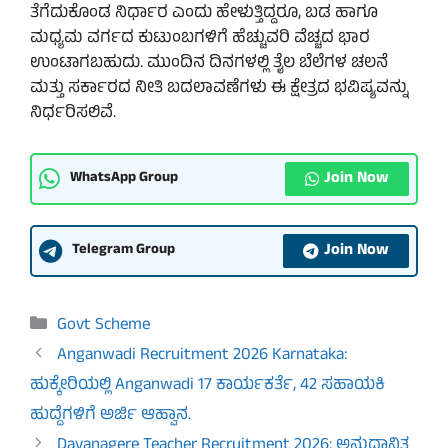
ತೆಗೆದುಕೊಂಡ ನಿರ್ಧಾರ ಎಂದು ಹೇಳುತ್ತಿದ್ದರೂ, ಬಡ ಹಾಗೂ
ಮಧ್ಯಮ ವರ್ಗದ ಕುಟುಂಬಗಳಿಗೆ ಹೆಚ್ಚುವರಿ ವೆಚ್ಚದ ಭಾರ
ಉಂಟಾಗಬಹುದು. ಮುಂದಿನ ದಿನಗಳಲ್ಲಿ ತೈಲ ಬೆಲೆಗಳ ಚಲನೆ
ಮತ್ತು ಸರ್ಕಾರದ ನೀತಿ ಬದಲಾವಣೆಗಳು ಈ ಕ್ಷೇತ್ರದ ಭವಿಷ್ಯವನ್ನು
ನಿರ್ಧರಿಸಲಿವೆ.
Join Now
WhatsApp Group
Join Now
Telegram Group
Categories
Govt Scheme
Anganwadi Recruitment 2026 Karnataka:
ಹುಕ್ಕೇರಿಯಲ್ಲಿ Anganwadi 17 ಕಾರ್ಯಕರ್ತೆ, 42 ಸಹಾಯಕಿ
ಹುದ್ದೆಗಳಿಗೆ ಅರ್ಜಿ ಆಹ್ವಾನ.
Davanagere Teacher Recruitment 2026: ಅನುದಾನಿತ