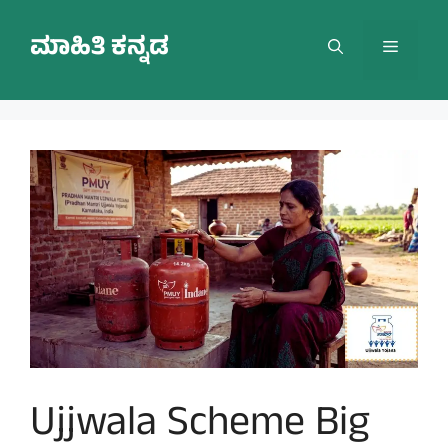
Skip
to
ಮಾಹಿತಿ ಕನ್ನಡ
Menu
content
Ujjwala Scheme Big