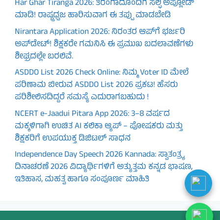
Har Ghar Tiranga 2026: ತಿರಂಗಾದೊಂದಿಗೆ ಸೆಲ್ಫಿ ಅಪ್ಲೋಡ್
ಮಾಡಿ! ರಾಷ್ಟ್ರಧ್ವಜ ಹಾರಿಸುವಾಗ ಈ ತಪ್ಪು ಮಾಡಬೇಡಿ
Nirantara Application 2026: ನಿರಂತರ ಆಪ್‌ಗೆ ಭರ್ಜರಿ
ಅಪ್‌ಡೇಟ್! ಶಿಕ್ಷಕರೇ ಗಮನಿಸಿ ಈ ಪ್ರಮುಖ ಬದಲಾವಣೆಗಳು
ಶೀಘ್ರದಲ್ಲೇ ಬರಲಿವೆ.
ASDDO List 2026 Check Online: ನಿಮ್ಮ Voter ID ಮೇಲೆ
ಪರಿಣಾಮ ಬೀರುವ ASDDO List 2026 ಪ್ರಕಟ! ಹೆಸರು
ಪರಿಶೀಲಿಸದಿದ್ದರೆ ಸಮಸ್ಯೆ ಎದುರಾಗಬಹುದು !
NCERT e-Jaadui Pitara App 2026: 3–8 ವರ್ಷದ
ಮಕ್ಕಳಿಗಾಗಿ ಉಚಿತ AI ಕಲಿಕಾ ಆ್ಯಪ್ – ಪೋಷಕರು ಮತ್ತು
ಶಿಕ್ಷಕರಿಗೆ ಉಪಯುಕ್ತ ಡಿಜಿಟಲ್ ಸಾಧನ
Independence Day Speech 2026 Kannada: ಸ್ವಾತಂತ್ರ್ಯ
ದಿನಾಚರಣೆ 2026 ವಿದ್ಯಾರ್ಥಿಗಳಿಗೆ ಅತ್ಯುತ್ತಮ ಕನ್ನಡ ಭಾಷಣ,
ಇತಿಹಾಸ, ಮಹತ್ವ ಹಾಗೂ ಸಂಪೂರ್ಣ ಮಾಹಿತಿ