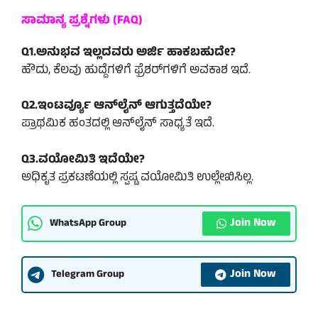
ಸಾಮಾನ್ಯ ಪ್ರಶ್ನೆಗಳು (FAQ)
Q1.ಅನುಭವ ಇಲ್ಲದವರು ಅರ್ಜಿ ಹಾಕಬಹುದೇ?
ಹೌದು, ಕೆಲವು ಹುದ್ದೆಗಳಿಗೆ ಫ್ರೆಶರ್‌ಗಳಿಗೆ ಅವಕಾಶ ಇದೆ.
Q2.ಇಂಟರ್ವ್ಯೂ ಆನ್‌ಲೈನ್ ಆಗುತ್ತದೆಯೇ?
ಪ್ರಾಥಮಿಕ ಹಂತದಲ್ಲಿ ಆನ್‌ಲೈನ್ ಸಾಧ್ಯತೆ ಇದೆ.
Q3.ವಯೋಮಿತಿ ಇದೆಯೇ?
ಅಧಿಕೃತ ಪ್ರಕಟಣೆಯಲ್ಲಿ ಸ್ಪಷ್ಟ ವಯೋಮಿತಿ ಉಲ್ಲೇಖಿಸಿಲ್ಲ.
Join Now
WhatsApp Group
Join Now
Telegram Group