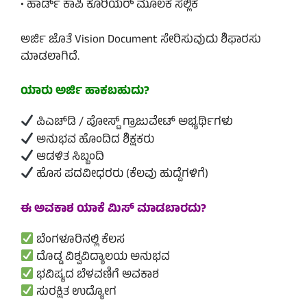
• ಹಾರ್ಡ್ ಕಾಪಿ ಕೂರಿಯರ್ ಮೂಲಕ ಸಲ್ಲಿಕೆ
ಅರ್ಜಿ ಜೊತೆ Vision Document ಸೇರಿಸುವುದು ಶಿಫಾರಸು
ಮಾಡಲಾಗಿದೆ.
ಯಾರು ಅರ್ಜಿ ಹಾಕಬಹುದು?
ಪಿಎಚ್‌ಡಿ / ಪೋಸ್ಟ್ ಗ್ರಾಜುವೇಟ್ ಅಭ್ಯರ್ಥಿಗಳು
ಅನುಭವ ಹೊಂದಿದ ಶಿಕ್ಷಕರು
ಆಡಳಿತ ಸಿಬ್ಬಂದಿ
ಹೊಸ ಪದವೀಧರರು (ಕೆಲವು ಹುದ್ದೆಗಳಿಗೆ)
ಈ ಅವಕಾಶ ಯಾಕೆ ಮಿಸ್ ಮಾಡಬಾರದು?
ಬೆಂಗಳೂರಿನಲ್ಲಿ ಕೆಲಸ
ದೊಡ್ಡ ವಿಶ್ವವಿದ್ಯಾಲಯ ಅನುಭವ
ಭವಿಷ್ಯದ ಬೆಳವಣಿಗೆ ಅವಕಾಶ
ಸುರಕ್ಷಿತ ಉದ್ಯೋಗ