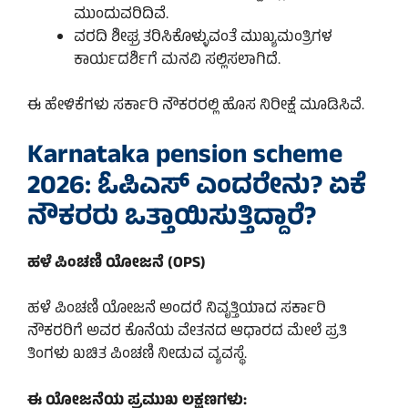
ಮುಂದುವರಿದಿವೆ.
ವರದಿ ಶೀಘ್ರ ತರಿಸಿಕೊಳ್ಳುವಂತೆ ಮುಖ್ಯಮಂತ್ರಿಗಳ
ಕಾರ್ಯದರ್ಶಿಗೆ ಮನವಿ ಸಲ್ಲಿಸಲಾಗಿದೆ.
ಈ ಹೇಳಿಕೆಗಳು ಸರ್ಕಾರಿ ನೌಕರರಲ್ಲಿ ಹೊಸ ನಿರೀಕ್ಷೆ ಮೂಡಿಸಿವೆ.
Karnataka pension scheme
2026: ಓಪಿಎಸ್ ಎಂದರೇನು? ಏಕೆ
ನೌಕರರು ಒತ್ತಾಯಿಸುತ್ತಿದ್ದಾರೆ?
ಹಳೆ ಪಿಂಚಣಿ ಯೋಜನೆ (OPS)
ಹಳೆ ಪಿಂಚಣಿ ಯೋಜನೆ ಅಂದರೆ ನಿವೃತ್ತಿಯಾದ ಸರ್ಕಾರಿ
ನೌಕರರಿಗೆ ಅವರ ಕೊನೆಯ ವೇತನದ ಆಧಾರದ ಮೇಲೆ ಪ್ರತಿ
ತಿಂಗಳು ಖಚಿತ ಪಿಂಚಣಿ ನೀಡುವ ವ್ಯವಸ್ಥೆ.
ಈ ಯೋಜನೆಯ ಪ್ರಮುಖ ಲಕ್ಷಣಗಳು: