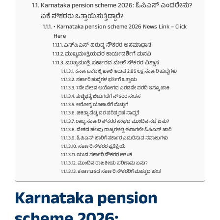
Karnataka pension scheme 2026: ಓಪಿಎಸ್ ಎಂದರೇನು?
ಏಕೆ ನೌಕರರು ಒತ್ತಾಯಿಸುತ್ತಿದ್ದಾರೆ?
• Karnataka pension scheme 2026 News Link – Click
Here
ಎನ್‌ಪಿಎಸ್ ವಿರುದ್ಧ ನೌಕರರ ಅಸಮಾಧಾನ
ಮುಖ್ಯಮಂತ್ರಿಯವರ ಕಾರ್ಯದರ್ಶಿಗೆ ಮನವಿ
ಮುಖ್ಯಮಂತ್ರಿ ಸರ್ಕಾರದ ಮೇಲೆ ನೌಕರರ ವಿಶ್ವಾಸ
ಕರ್ನಾಟಕದಲ್ಲಿ ಖಾಲಿ ಇರುವ 2.85 ಲಕ್ಷ ಸರ್ಕಾರಿ ಹುದ್ದೆಗಳು
ಸರ್ಕಾರಿ ಹುದ್ದೆಗಳ ಭರ್ತಿಗೆ ಒತ್ತಾಯ
7ನೇ ವೇತನ ಆಯೋಗದ ಎರಡನೇ ವರದಿ ಇನ್ನೂ ಬಾಕಿ
ತುಟ್ಟಿಭತ್ಯೆ ಬಿಡುಗಡೆಗೆ ನೌಕರರ ಸಂತಸ
ಆರೋಗ್ಯ ಯೋಜನೆಗೆ ಮೆಚ್ಚುಗೆ
ಚಿಕಿತ್ಸಾ ವೆಚ್ಚ ದರ ಪರಿಷ್ಕರಣೆ ಸಾಧ್ಯತೆ
ರಾಜ್ಯ ಸರ್ಕಾರಿ ನೌಕರರ ಸಂಘದ ಮುಂದಿನ ನಡೆ ಏನು?
ದೇಶದ ಹಲವು ರಾಜ್ಯಗಳಲ್ಲಿ ಈಗಾಗಲೇ ಓಪಿಎಸ್ ಜಾರಿ
ಓಪಿಎಸ್ ಜಾರಿಗೆ ಸರ್ಕಾರ ಎದುರಿಸುವ ಸವಾಲುಗಳು
ಸರ್ಕಾರಿ ನೌಕರರ ಪ್ರತಿಕ್ರಿಯೆ
ಯುವ ಸರ್ಕಾರಿ ನೌಕರರ ಆತಂಕ
ಮುಂದಿನ ರಾಜಕೀಯ ಪರಿಣಾಮ ಏನು?
ಕರ್ನಾಟಕದ ಸರ್ಕಾರಿ ನೌಕರರಿಗೆ ಮಹತ್ವದ ಹಂತ
Karnataka pension