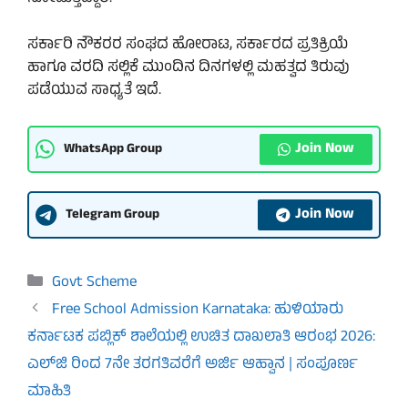
ಸರ್ಕಾರಿ ನೌಕರರ ಸಂಘದ ಹೋರಾಟ, ಸರ್ಕಾರದ ಪ್ರತಿಕ್ರಿಯೆ
ಹಾಗೂ ವರದಿ ಸಲ್ಲಿಕೆ ಮುಂದಿನ ದಿನಗಳಲ್ಲಿ ಮಹತ್ವದ ತಿರುವು
ಪಡೆಯುವ ಸಾಧ್ಯತೆ ಇದೆ.
Join Now
WhatsApp Group
Join Now
Telegram Group
Categories
Govt Scheme
Free School Admission Karnataka: ಹುಳಿಯಾರು
ಕರ್ನಾಟಕ ಪಬ್ಲಿಕ್ ಶಾಲೆಯಲ್ಲಿ ಉಚಿತ ದಾಖಲಾತಿ ಆರಂಭ 2026:
ಎಲ್‌ಜಿ ರಿಂದ 7ನೇ ತರಗತಿವರೆಗೆ ಅರ್ಜಿ ಆಹ್ವಾನ | ಸಂಪೂರ್ಣ
ಮಾಹಿತಿ