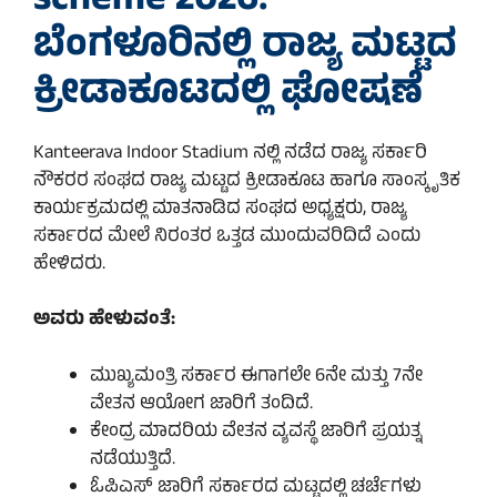
scheme 2026:
ಬೆಂಗಳೂರಿನಲ್ಲಿ ರಾಜ್ಯ ಮಟ್ಟದ
ಕ್ರೀಡಾಕೂಟದಲ್ಲಿ ಘೋಷಣೆ
Kanteerava Indoor Stadium ನಲ್ಲಿ ನಡೆದ ರಾಜ್ಯ ಸರ್ಕಾರಿ
ನೌಕರರ ಸಂಘದ ರಾಜ್ಯ ಮಟ್ಟದ ಕ್ರೀಡಾಕೂಟ ಹಾಗೂ ಸಾಂಸ್ಕೃತಿಕ
ಕಾರ್ಯಕ್ರಮದಲ್ಲಿ ಮಾತನಾಡಿದ ಸಂಘದ ಅಧ್ಯಕ್ಷರು, ರಾಜ್ಯ
ಸರ್ಕಾರದ ಮೇಲೆ ನಿರಂತರ ಒತ್ತಡ ಮುಂದುವರಿದಿದೆ ಎಂದು
ಹೇಳಿದರು.
ಅವರು ಹೇಳುವಂತೆ:
ಮುಖ್ಯಮಂತ್ರಿ ಸರ್ಕಾರ ಈಗಾಗಲೇ 6ನೇ ಮತ್ತು 7ನೇ
ವೇತನ ಆಯೋಗ ಜಾರಿಗೆ ತಂದಿದೆ.
ಕೇಂದ್ರ ಮಾದರಿಯ ವೇತನ ವ್ಯವಸ್ಥೆ ಜಾರಿಗೆ ಪ್ರಯತ್ನ
ನಡೆಯುತ್ತಿದೆ.
ಓಪಿಎಸ್ ಜಾರಿಗೆ ಸರ್ಕಾರದ ಮಟ್ಟದಲ್ಲಿ ಚರ್ಚೆಗಳು