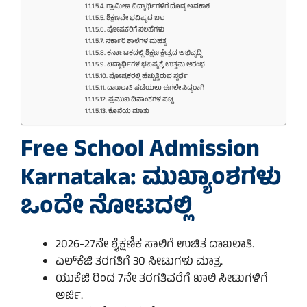
ಗ್ರಾಮೀಣ ವಿದ್ಯಾರ್ಥಿಗಳಿಗೆ ದೊಡ್ಡ ಅವಕಾಶ
ಶಿಕ್ಷಣವೇ ಭವಿಷ್ಯದ ಬಲ
ಪೋಷಕರಿಗೆ ಸಲಹೆಗಳು
ಸರ್ಕಾರಿ ಶಾಲೆಗಳ ಮಹತ್ವ
ಕರ್ನಾಟಕದಲ್ಲಿ ಶಿಕ್ಷಣ ಕ್ಷೇತ್ರದ ಅಭಿವೃದ್ಧಿ
ವಿದ್ಯಾರ್ಥಿಗಳ ಭವಿಷ್ಯಕ್ಕೆ ಉತ್ತಮ ಆರಂಭ
ಪೋಷಕರಲ್ಲಿ ಹೆಚ್ಚುತ್ತಿರುವ ಸ್ಪರ್ಧೆ
ದಾಖಲಾತಿ ಪಡೆಯಲು ಈಗಲೇ ಸಿದ್ಧರಾಗಿ
ಪ್ರಮುಖ ದಿನಾಂಕಗಳ ಪಟ್ಟಿ
ಕೊನೆಯ ಮಾತು
Free School Admission
Karnataka: ಮುಖ್ಯಾಂಶಗಳು
ಒಂದೇ ನೋಟದಲ್ಲಿ
2026-27ನೇ ಶೈಕ್ಷಣಿಕ ಸಾಲಿಗೆ ಉಚಿತ ದಾಖಲಾತಿ.
ಎಲ್‌ಕೆಜಿ ತರಗತಿಗೆ 30 ಸೀಟುಗಳು ಮಾತ್ರ.
ಯುಕೆಜಿ ರಿಂದ 7ನೇ ತರಗತಿವರೆಗೆ ಖಾಲಿ ಸೀಟುಗಳಿಗೆ
ಅರ್ಜಿ.