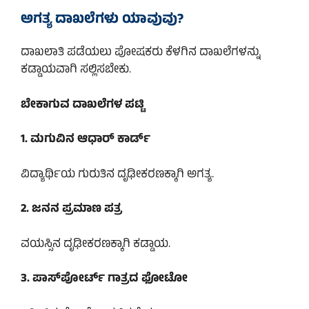
ಅಗತ್ಯ ದಾಖಲೆಗಳು ಯಾವುವು?
ದಾಖಲಾತಿ ಪಡೆಯಲು ಪೋಷಕರು ಕೆಳಗಿನ ದಾಖಲೆಗಳನ್ನು
ಕಡ್ಡಾಯವಾಗಿ ಸಲ್ಲಿಸಬೇಕು.
ಬೇಕಾಗುವ ದಾಖಲೆಗಳ ಪಟ್ಟಿ
1. ಮಗುವಿನ ಆಧಾರ್ ಕಾರ್ಡ್
ವಿದ್ಯಾರ್ಥಿಯ ಗುರುತಿನ ದೃಢೀಕರಣಕ್ಕಾಗಿ ಅಗತ್ಯ.
2. ಜನನ ಪ್ರಮಾಣ ಪತ್ರ
ವಯಸ್ಸಿನ ದೃಢೀಕರಣಕ್ಕಾಗಿ ಕಡ್ಡಾಯ.
3. ಪಾಸ್‌ಪೋರ್ಟ್ ಗಾತ್ರದ ಫೋಟೋ