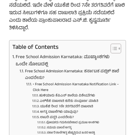
ನಡೆಯಲಿದೆ. ಇದೇ ವೇಳೆ ಯುಕೆಜಿ ರಿಂದ 7ನೇ ತರಗತಿವರೆಗೆ ಖಾಲಿ
ಇರುವ ಸೀಟುಗಳಿಗೂ ಸಹ ದಾಖಲಾತಿ ಪ್ರಕ್ರಿಯೆ ನಡೆಯಲಿದೆ
ಎಂದು ಶಾಲೆಯ ಪ್ರಾಂಶುಪಾಲರಾದ ಎನ್.ಜಿ. ಕೃಷ್ಣಮೂರ್ತಿ
ತಿಳಿಸಿದ್ದಾರೆ.
Table of Contents
Free School Admission Karnataka: ಮುಖ್ಯಾಂಶಗಳು
ಒಂದೇ ನೋಟದಲ್ಲಿ
Free School Admission Karnataka: ಕರ್ನಾಟಕ ಪಬ್ಲಿಕ್ ಶಾಲೆ
ಎಂದರೇನು?
• Free School Admission Karnataka Notification Link –
Click Here
ಹುಳಿಯಾರು ಕೆಪಿಎಸ್ ಶಾಲೆಯ ವಿಶೇಷತೆಗಳು
ಎಲ್‌ಕೆಜಿ ದಾಖಲಾತಿ ಕುರಿತು ಸಂಪೂರ್ಣ ಮಾಹಿತಿ
ಯುಕೆಜಿ ರಿಂದ 7ನೇ ತರಗತಿವರೆಗೆ ದಾಖಲಾತಿ
ಅಗತ್ಯ ದಾಖಲೆಗಳು ಯಾವುವು?
ಲಾಟರಿ ಪದ್ಧತಿ ಎಂದರೇನು?
ಪೋಷಕರು ಗಮನಿಸಬೇಕಾದ ಪ್ರಮುಖ ಅಂಶಗಳು
ಸಮಯ ಪಾಲನೆ ಅಗತ್ಯ
ಸರ್ಕಾರಿ ಶಾಲೆಗಳತ್ತ ಹೆಚ್ಚುತ್ತಿರುವ ಜನರ ಆಸಕ್ತಿ