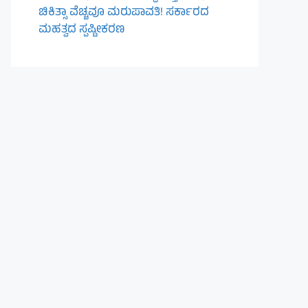
ಚಿಕಿತ್ಸಾ ವೆಚ್ಚವೂ ಮರುಪಾವತಿ! ಸರ್ಕಾರದ
ಮಹತ್ವದ ಸ್ಪಷ್ಟೀಕರಣ