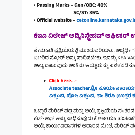
• Passing Marks – Gen/OBC: 40%
SC/ST: 35%
• Official website –
cetonline.karnataka.gov.i
ಕೆಇಎ ವಿಲೇಜ್ ಅಡ್ಮಿನಿಸ್ಟ್ರೇಟಿವ್ ಆಫೀಸರ್
ನೇಮಕಾತಿ ಪ್ರಕ್ರಿಯೆಯಲ್ಲಿ ಮುಂದುವರಿಯಲು, ಅಭ್ಯರ್ಥಿಗಳ
ಮೀರಿದ ಸ್ಕೋರ್ ಅನ್ನು ಸಾಧಿಸಬೇಕು. ಇದನ್ನು KEA VA
ಅನ್ನು ದಾಟುವುದು ಅಂತಿಮ ಆಯ್ಕೆಯನ್ನು ಖಚಿತಪಡಿಸುವು
Click here…-
Associate teacher,ಶ್ರೀ ಸೂರ್ಯನಾರಾಯಣ ವಿ
ಎಕ್ಕಂಬಿ, ಪೋ: ಎಕ್ಕಂಬಿ, ತಾ: ಶಿರಸಿ (ಉತ್ತರ
ಒಟ್ಟಾರೆ ಮೆರಿಟ್ ಪಟ್ಟಿ ಮತ್ತು ಆಯ್ಕೆ ಪ್ರಕ್ರಿಯೆಯ ನಂತ
ಕಟ್-ಆಫ್ ಅನ್ನು ಸಾಧಿಸುವುದು ನಿರ್ಣಾಯಕ ಹಂತವಾಗಿದೆ
ಆಯ್ಕೆ ಕಾರ್ಯವಿಧಾನಗಳ ಆಧಾರದ ಮೇಲೆ, ಮೆರಿಟ್ ಪಟ್ಟಿ