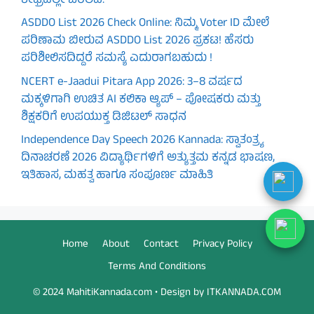
ಶೀಘ್ರದಲ್ಲೇ ಬರಲಿವೆ.
ASDDO List 2026 Check Online: ನಿಮ್ಮ Voter ID ಮೇಲೆ
ಪರಿಣಾಮ ಬೀರುವ ASDDO List 2026 ಪ್ರಕಟ! ಹೆಸರು
ಪರಿಶೀಲಿಸದಿದ್ದರೆ ಸಮಸ್ಯೆ ಎದುರಾಗಬಹುದು !
NCERT e-Jaadui Pitara App 2026: 3–8 ವರ್ಷದ
ಮಕ್ಕಳಿಗಾಗಿ ಉಚಿತ AI ಕಲಿಕಾ ಆ್ಯಪ್ – ಪೋಷಕರು ಮತ್ತು
ಶಿಕ್ಷಕರಿಗೆ ಉಪಯುಕ್ತ ಡಿಜಿಟಲ್ ಸಾಧನ
Independence Day Speech 2026 Kannada: ಸ್ವಾತಂತ್ರ್ಯ
ದಿನಾಚರಣೆ 2026 ವಿದ್ಯಾರ್ಥಿಗಳಿಗೆ ಅತ್ಯುತ್ತಮ ಕನ್ನಡ ಭಾಷಣ,
ಇತಿಹಾಸ, ಮಹತ್ವ ಹಾಗೂ ಸಂಪೂರ್ಣ ಮಾಹಿತಿ
Home
About
Contact
Privacy Policy
Terms And Conditions
© 2024 MahitiKannada.com • Design by ITKANNADA.COM