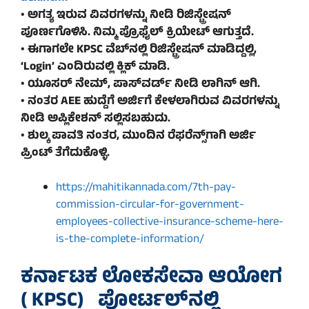
• ಅಗತ್ಯ ಇರುವ ವಿವರಗಳನ್ನು ನೀಡಿ ರಿಜಿಸ್ಟ್ರೇಷನ್‌
ಪೂರ್ಣಗೊಳಿಸಿ. ನಿಮ್ಮ ಪ್ರೊಫೈಲ್‌ ಕ್ರಿಯೇಟ್‌ ಆಗುತ್ತದೆ.
• ಈಗಾಗಲೇ KPSC ವೆಬ್‌ನಲ್ಲಿ ರಿಜಿಸ್ಟ್ರೇಷನ್‌ ಮಾಡಿದ್ದಲ್ಲಿ,
‘Login’ ಎಂದಿರುವಲ್ಲಿ ಕ್ಲಿಕ್ ಮಾಡಿ.
• ಯೂಸರ್ ನೇಮ್, ಪಾಸ್‌ವರ್ಡ್‌ ನೀಡಿ ಲಾಗಿನ್ ಆಗಿ.
• ನಂತರ AEE ಹುದ್ದೆಗೆ ಅರ್ಜಿಗೆ ಕೇಳಲಾಗಿರುವ ವಿವರಗಳನ್ನು
ನೀಡಿ ಅಪ್ಲಿಕೇಶನ್‌ ಸಲ್ಲಿಸಬಹುದು.
• ಶುಲ್ಕ ಪಾವತಿ ನಂತರ, ಮುಂದಿನ ರೆಫರೆನ್ಸ್‌ಗಾಗಿ ಅರ್ಜಿ
ಪ್ರಿಂಟ್ ತೆಗೆದುಕೊಳ್ಳಿ.
https://mahitikannada.com/7th-pay-
commission-circular-for-government-
employees-collective-insurance-scheme-here-
is-the-complete-information/
ಕರ್ನಾಟಕ ಲೋಕಸೇವಾ ಆಯೋಗ
( KPSC) ಪೋರ್ಟಲ್‌ನಲ್ಲಿ