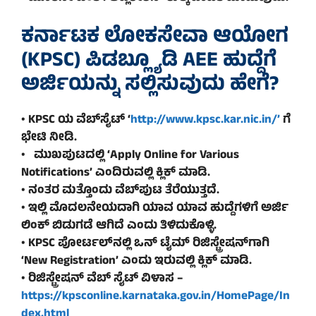
ಕರ್ನಾಟಕ ಲೋಕಸೇವಾ ಆಯೋಗ
(KPSC) ಪಿಡಬ್ಲ್ಯೂಡಿ AEE ಹುದ್ದೆಗೆ
ಅರ್ಜಿಯನ್ನು ಸಲ್ಲಿಸುವುದು ಹೇಗೆ?
• KPSC ಯ ವೆಬ್‌ಸೈಟ್‌ ‘
http://www.kpsc.kar.nic.in/’
ಗೆ
ಭೇಟಿ ನೀಡಿ.
• ಮುಖಪುಟದಲ್ಲಿ ‘Apply Online for Various
Notifications’ ಎಂದಿರುವಲ್ಲಿ ಕ್ಲಿಕ್ ಮಾಡಿ.
• ನಂತರ ಮತ್ತೊಂದು ವೆಬ್‌ಪುಟ ತೆರೆಯುತ್ತದೆ.
• ಇಲ್ಲಿ ಮೊದಲನೇಯದಾಗಿ ಯಾವ ಯಾವ ಹುದ್ದೆಗಳಿಗೆ ಅರ್ಜಿ
ಲಿಂಕ್ ಬಿಡುಗಡೆ ಆಗಿದೆ ಎಂದು ತಿಳಿದುಕೊಳ್ಳಿ.
• KPSC ಪೋರ್ಟಲ್‌ನಲ್ಲಿ ಒನ್‌ ಟೈಮ್‌ ರಿಜಿಸ್ಟ್ರೇಷನ್‌ಗಾಗಿ
‘New Registration’ ಎಂದು ಇರುವಲ್ಲಿ ಕ್ಲಿಕ್ ಮಾಡಿ.
• ರಿಜಿಸ್ಟ್ರೇಷನ್‌ ವೆಬ್‌ ಸೈಟ್‌ ವಿಳಾಸ –
https://kpsconline.karnataka.gov.in/HomePage/In
dex.html