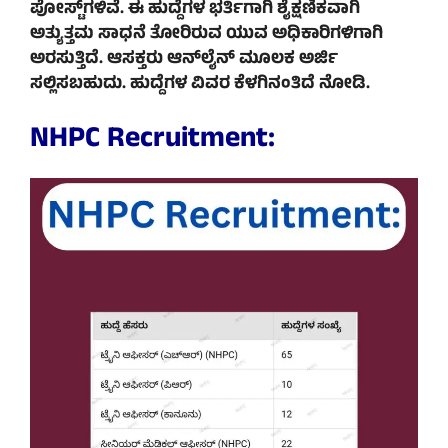
ಪೋಸ್ಟ್‌ಗಳಿವೆ. ಈ ಹುದ್ದೆಗಳ ಭರ್ತಿಗಾಗಿ ಶೈಕ್ಷಣಿಕವಾಗಿ
ಅತ್ಯುತ್ತಮ ಸಾಧನೆ ತೋರಿರುವ ಯುವ ಅಧಿಕಾರಿಗಳಿಗಾಗಿ
ಅರಸುತ್ತಿದೆ. ಆಸಕ್ತರು ಆನ್‌ಲೈನ್‌ ಮೂಲಕ ಅರ್ಜಿ
ಸಲ್ಲಿಸಬಹುದು. ಹುದ್ದೆಗಳ ವಿವರ ಕೆಳಗಿನಂತಿದೆ ನೋಡಿ.
NHPC Recruitment: