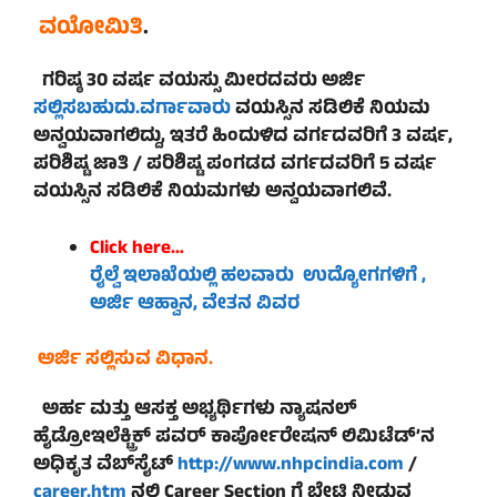
ವಯೋಮಿತಿ
.
ಗರಿಷ್ಠ 30 ವರ್ಷ ವಯಸ್ಸು ಮೀರದವರು ಅರ್ಜಿ
ಸಲ್ಲಿಸಬಹುದು.ವರ್ಗಾವಾರು
ವಯಸ್ಸಿನ ಸಡಿಲಿಕೆ ನಿಯಮ
ಅನ್ವಯವಾಗಲಿದ್ದು, ಇತರೆ ಹಿಂದುಳಿದ ವರ್ಗದವರಿಗೆ 3 ವರ್ಷ,
ಪರಿಶಿಷ್ಟ ಜಾತಿ / ಪರಿಶಿಷ್ಟ ಪಂಗಡದ ವರ್ಗದವರಿಗೆ 5 ವರ್ಷ
ವಯಸ್ಸಿನ ಸಡಿಲಿಕೆ ನಿಯಮಗಳು ಅನ್ವಯವಾಗಲಿವೆ.
Click here…
ರೈಲ್ವೆ ಇಲಾಖೆಯಲ್ಲಿ ಹಲವಾರು ಉದ್ಯೋಗಗಳಿಗೆ ,
ಅರ್ಜಿ ಆಹ್ವಾನ, ವೇತನ ವಿವರ
ಅರ್ಜಿ ಸಲ್ಲಿಸುವ ವಿಧಾನ.
ಅರ್ಹ ಮತ್ತು ಆಸಕ್ತ ಅಭ್ಯರ್ಥಿಗಳು ನ್ಯಾಷನಲ್
ಹೈಡ್ರೋಇಲೆಕ್ಟ್ರಿಕ್ ಪವರ್‌ ಕಾರ್ಪೋರೇಷನ್‌ ಲಿಮಿಟೆಡ್‌’ನ
ಅಧಿಕೃತ ವೆಬ್‌ಸೈಟ್‌
http://www.nhpcindia.com
/
career.htm
ನಲ್ಲಿ Career Section ಗೆ ಭೇಟಿ ನೀಡುವ