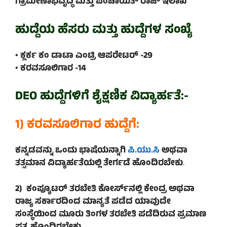
ಗ್ರಾಮೀಣಾಭಿವೃದ್ಧಿ ಮತ್ತು ಪಂಚಾಯತ್ ರಾಜ್ ಇಲಾಖೆ
ಹುದ್ದೆಯ ಹೆಸರು
ಮತ್ತು ಹುದ್ದೆಗಳ ಸಂಖ್ಯೆ
• ಕ್ಲರ್ಕ ಕಂ ಡಾಟಾ ಎಂಟ್ರಿ ಆಪರೇಟರ್ -29
• ಕರವಸೂಲಿಗಾರ -14
DEO ಹುದ್ದೆಗಳಿಗೆ ಶೈಕ್ಷಣಿಕ ವಿದ್ಯಾರ್ಹತೆ:-
1) ಕರವಸೂಲಿಗಾರ ಹುದ್ದೆಗೆ:
ಕನ್ನಡವನ್ನು ಒಂದು ಭಾಷೆಯನ್ನಾಗಿ
ಪಿ.ಯು.ಸಿ
ಅಥವಾ
ತತ್ಸಮಾನ ವಿದ್ಯಾರ್ಹತೆಯಲ್ಲಿ ತೇರ್ಗಡೆ ಹೊಂದಿರಬೇಕು
.
2) ಕಂಪ್ಯೂಟರ್ ತರಬೇತಿ ಕೋರ್ಸ್‌ನಲ್ಲಿ ಕೇಂದ್ರ ಅಥವಾ
ರಾಜ್ಯ ಸರ್ಕಾರದಿಂದ ಮಾನ್ಯತೆ ಪಡೆದ ಯಾವುದೇ
ಸಂಸ್ಥೆಯಿಂದ ಮೂರು ತಿಂಗಳ ತರಬೇತಿ ಪಡೆದಿರುವ ಪ್ರಮಾಣ