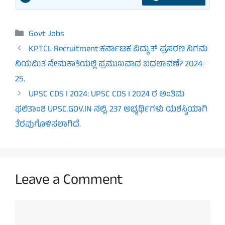
Categories
Govt Jobs
KPTCL Recruitment:ಕರ್ನಾಟಕ ವಿದ್ಯುತ್‌ ಪ್ರಸರಣ ನಿಗಮ
ನಿಯಮಿತ ನೇಮಕಾತಿಯಲ್ಲಿ ಪ್ರಮುಖವಾದ ಬದಲಾವಣೆ? 2024-
25.
UPSC CDS I 2024: UPSC CDS I 2024 ರ ಅಂತಿಮ
ಫಲಿತಾಂಶ UPSC.GOV.IN ನಲ್ಲಿ, 237 ಅಭ್ಯರ್ಥಿಗಳು ಯಶಸ್ವಿಯಾಗಿ
ತೆರವುಗೊಳಿಸಲಾಗಿದೆ.
Leave a Comment
Comment