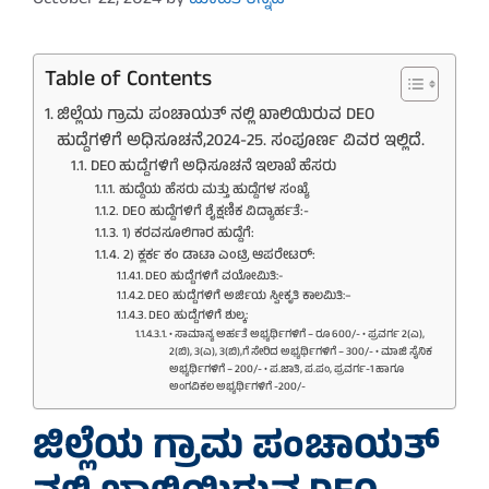
Table of Contents
ಜಿಲ್ಲೆಯ ಗ್ರಾಮ ಪಂಚಾಯತ್ ನಲ್ಲಿ ಖಾಲಿಯಿರುವ DEO
ಹುದ್ದೆಗಳಿಗೆ ಅಧಿಸೂಚನೆ,2024-25. ಸಂಪೂರ್ಣ ವಿವರ ಇಲ್ಲಿದೆ.
DEO ಹುದ್ದೆಗಳಿಗೆ ಅಧಿಸೂಚನೆ ಇಲಾಖೆ ಹೆಸರು
ಹುದ್ದೆಯ ಹೆಸರು ಮತ್ತು ಹುದ್ದೆಗಳ ಸಂಖ್ಯೆ
DEO ಹುದ್ದೆಗಳಿಗೆ ಶೈಕ್ಷಣಿಕ ವಿದ್ಯಾರ್ಹತೆ:-
1) ಕರವಸೂಲಿಗಾರ ಹುದ್ದೆಗೆ:
2) ಕ್ಲರ್ಕ ಕಂ ಡಾಟಾ ಎಂಟ್ರಿ ಆಪರೇಟರ್:
DEO ಹುದ್ದೆಗಳಿಗೆ ವಯೋಮಿತಿ:-
DEO ಹುದ್ದೆಗಳಿಗೆ ಅರ್ಜಿಯ ಸ್ವೀಕೃತಿ ಕಾಲಮಿತಿ:–
DEO ಹುದ್ದೆಗಳಿಗೆ ಶುಲ್ಕ:
• ಸಾಮಾನ್ಯ ಅರ್ಹತೆ ಅಭ್ಯರ್ಥಿಗಳಿಗೆ – ರೂ 600/- • ಪ್ರವರ್ಗ 2(ಎ),
2(ಬಿ), 3(ಎ), 3(ಬಿ),ಗೆ ಸೇರಿದ ಅಭ್ಯರ್ಥಿಗಳಿಗೆ – 300/- • ಮಾಜಿ ಸೈನಿಕ
ಅಭ್ಯರ್ಥಿಗಳಿಗೆ – 200/- • ಪ.ಜಾತಿ, ಪ.ಪಂ, ಪ್ರವರ್ಗ-1 ಹಾಗೂ
ಅಂಗವಿಕಲ ಅಭ್ಯರ್ಥಿಗಳಿಗೆ -200/-
ಜಿಲ್ಲೆಯ ಗ್ರಾಮ ಪಂಚಾಯತ್