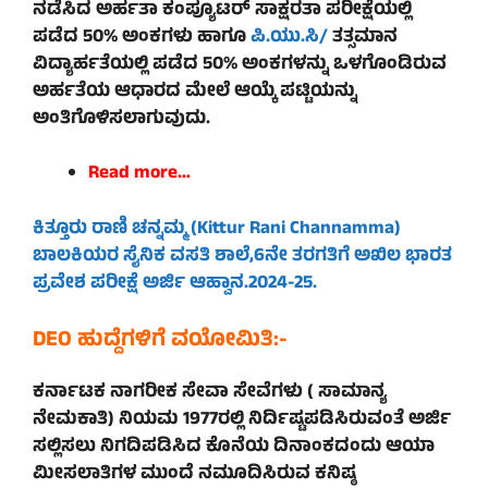
ನಡೆಸಿದ ಅರ್ಹತಾ ಕಂಪ್ಯೂಟರ್ ಸಾಕ್ಷರತಾ ಪರೀಕ್ಷೆಯಲ್ಲಿ
ಪಡೆದ 50% ಅಂಕಗಳು ಹಾಗೂ
ಪಿ.ಯು.ಸಿ/
ತತ್ಸಮಾನ
ವಿದ್ಯಾರ್ಹತೆಯಲ್ಲಿ ಪಡೆದ 50% ಅಂಕಗಳನ್ನು ಒಳಗೊಂಡಿರುವ
ಅರ್ಹತೆಯ ಆಧಾರದ ಮೇಲೆ ಆಯ್ಕೆ ಪಟ್ಟಿಯನ್ನು
ಅಂತಿಗೊಳಿಸಲಾಗುವುದು.
Read more…
ಕಿತ್ತೂರು ರಾಣಿ ಚನ್ನಮ್ಮ (Kittur Rani Channamma)
ಬಾಲಕಿಯರ ಸೈನಿಕ ವಸತಿ ಶಾಲೆ,
6ನೇ ತರಗತಿಗೆ ಅಖಿಲ ಭಾರತ
ಪ್ರವೇಶ ಪರೀಕ್ಷೆ ಅರ್ಜಿ ಆಹ್ವಾನ.
2024-25
.
DEO ಹುದ್ದೆಗಳಿಗೆ ವಯೋಮಿತಿ:-
ಕರ್ನಾಟಕ ನಾಗರೀಕ ಸೇವಾ ಸೇವೆಗಳು ( ಸಾಮಾನ್ಯ
ನೇಮಕಾತಿ) ನಿಯಮ 1977ರಲ್ಲಿ ನಿರ್ದಿಷ್ಟಪಡಿಸಿರುವಂತೆ ಅರ್ಜಿ
ಸಲ್ಲಿಸಲು ನಿಗದಿಪಡಿಸಿದ ಕೊನೆಯ ದಿನಾಂಕದಂದು ಆಯಾ
ಮೀಸಲಾತಿಗಳ ಮುಂದೆ ನಮೂದಿಸಿರುವ ಕನಿಷ್ಠ