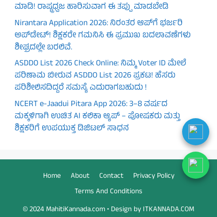
ಮಾಡಿ! ರಾಷ್ಟ್ರಧ್ವಜ ಹಾರಿಸುವಾಗ ಈ ತಪ್ಪು ಮಾಡಬೇಡಿ
Nirantara Application 2026: ನಿರಂತರ ಆಪ್‌ಗೆ ಭರ್ಜರಿ
ಅಪ್‌ಡೇಟ್! ಶಿಕ್ಷಕರೇ ಗಮನಿಸಿ ಈ ಪ್ರಮುಖ ಬದಲಾವಣೆಗಳು
ಶೀಘ್ರದಲ್ಲೇ ಬರಲಿವೆ.
ASDDO List 2026 Check Online: ನಿಮ್ಮ Voter ID ಮೇಲೆ
ಪರಿಣಾಮ ಬೀರುವ ASDDO List 2026 ಪ್ರಕಟ! ಹೆಸರು
ಪರಿಶೀಲಿಸದಿದ್ದರೆ ಸಮಸ್ಯೆ ಎದುರಾಗಬಹುದು !
NCERT e-Jaadui Pitara App 2026: 3–8 ವರ್ಷದ
ಮಕ್ಕಳಿಗಾಗಿ ಉಚಿತ AI ಕಲಿಕಾ ಆ್ಯಪ್ – ಪೋಷಕರು ಮತ್ತು
ಶಿಕ್ಷಕರಿಗೆ ಉಪಯುಕ್ತ ಡಿಜಿಟಲ್ ಸಾಧನ
Home
About
Contact
Privacy Policy
Terms And Conditions
© 2024 MahitiKannada.com • Design by ITKANNADA.COM