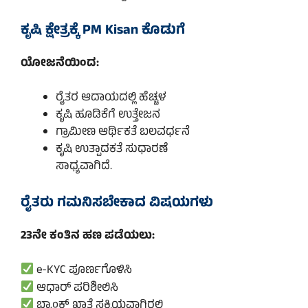
ಕೃಷಿ ಕ್ಷೇತ್ರಕ್ಕೆ PM Kisan ಕೊಡುಗೆ
ಯೋಜನೆಯಿಂದ:
ರೈತರ ಆದಾಯದಲ್ಲಿ ಹೆಚ್ಚಳ
ಕೃಷಿ ಹೂಡಿಕೆಗೆ ಉತ್ತೇಜನ
ಗ್ರಾಮೀಣ ಆರ್ಥಿಕತೆ ಬಲವರ್ಧನೆ
ಕೃಷಿ ಉತ್ಪಾದಕತೆ ಸುಧಾರಣೆ
ಸಾಧ್ಯವಾಗಿದೆ.
ರೈತರು ಗಮನಿಸಬೇಕಾದ ವಿಷಯಗಳು
23ನೇ ಕಂತಿನ ಹಣ ಪಡೆಯಲು:
e-KYC ಪೂರ್ಣಗೊಳಿಸಿ
ಆಧಾರ್ ಪರಿಶೀಲಿಸಿ
ಬ್ಯಾಂಕ್ ಖಾತೆ ಸಕ್ರಿಯವಾಗಿರಲಿ