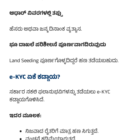
ಆಧಾರ್ ವಿವರಗಳಲ್ಲಿ ತಪ್ಪು
ಹೆಸರು ಅಥವಾ ಜನ್ಮ ದಿನಾಂಕ ವ್ಯತ್ಯಾಸ.
ಭೂ ದಾಖಲೆ ಪರಿಶೀಲನೆ ಪೂರ್ಣವಾಗದಿರುವುದು
Land Seeding ಪೂರ್ಣಗೊಳ್ಳದಿದ್ದರೆ ಹಣ ತಡೆಯಬಹುದು.
e-KYC ಏಕೆ ಕಡ್ಡಾಯ?
ಸರ್ಕಾರ ನಕಲಿ ಫಲಾನುಭವಿಗಳನ್ನು ತಡೆಯಲು e-KYC
ಕಡ್ಡಾಯಗೊಳಿಸಿದೆ.
ಇದರ ಮೂಲಕ:
ನಿಜವಾದ ರೈತರಿಗೆ ಮಾತ್ರ ಹಣ ಸಿಗುತ್ತದೆ.
ವಂಚನೆ ಕಡಿಮೆಯಾಗುತ್ತದೆ.