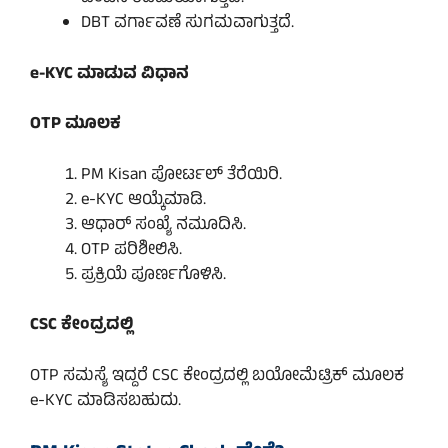
DBT ವರ್ಗಾವಣೆ ಸುಗಮವಾಗುತ್ತದೆ.
e-KYC ಮಾಡುವ ವಿಧಾನ
OTP ಮೂಲಕ
PM Kisan ಪೋರ್ಟಲ್ ತೆರೆಯಿರಿ.
e-KYC ಆಯ್ಕೆಮಾಡಿ.
ಆಧಾರ್ ಸಂಖ್ಯೆ ನಮೂದಿಸಿ.
OTP ಪರಿಶೀಲಿಸಿ.
ಪ್ರಕ್ರಿಯೆ ಪೂರ್ಣಗೊಳಿಸಿ.
CSC ಕೇಂದ್ರದಲ್ಲಿ
OTP ಸಮಸ್ಯೆ ಇದ್ದರೆ CSC ಕೇಂದ್ರದಲ್ಲಿ ಬಯೋಮೆಟ್ರಿಕ್ ಮೂಲಕ
e-KYC ಮಾಡಿಸಬಹುದು.