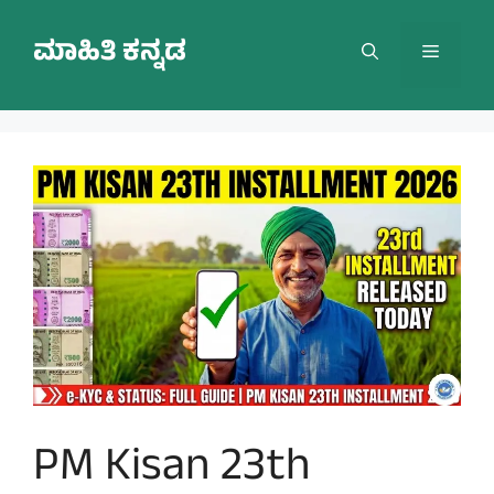
Skip
to
ಮಾಹಿತಿ ಕನ್ನಡ
Menu
content
PM Kisan 23th