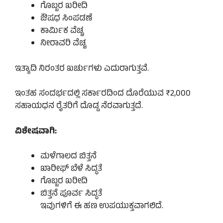
ಗೊಬ್ಬರ ಖರೀದಿ
ಔಷಧ ಸಿಂಪಡಣೆ
ಕಾರ್ಮಿಕ ವೆಚ್ಚ
ನೀರಾವರಿ ವೆಚ್ಚ
ಇತ್ಯಾದಿ ನಿರಂತರ ಖರ್ಚುಗಳು ಎದುರಾಗುತ್ತವೆ.
ಇಂತಹ ಸಂದರ್ಭದಲ್ಲಿ ಸರ್ಕಾರದಿಂದ ದೊರೆಯುವ ₹2,000
ಸಹಾಯಧನ ರೈತರಿಗೆ ದೊಡ್ಡ ನೆರವಾಗುತ್ತದೆ.
ವಿಶೇಷವಾಗಿ:
ಮಳೆಗಾಲದ ಬಿತ್ತನೆ
ಖಾರೀಫ್ ಬೆಳೆ ಸಿದ್ಧತೆ
ಗೊಬ್ಬರ ಖರೀದಿ
ಬಿತ್ತನೆ ಪೂರ್ವ ಸಿದ್ಧತೆ
ಇವುಗಳಿಗೆ ಈ ಹಣ ಉಪಯುಕ್ತವಾಗಲಿದೆ.