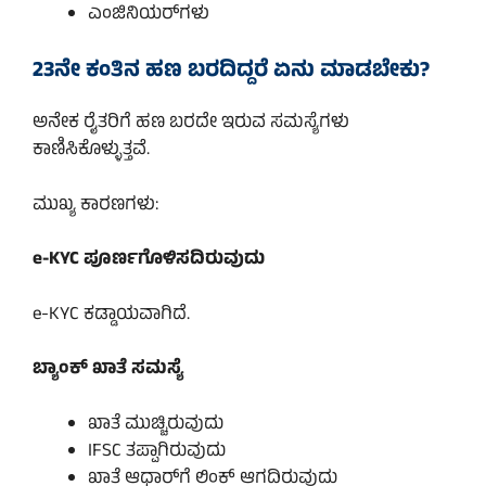
ಎಂಜಿನಿಯರ್‌ಗಳು
23ನೇ ಕಂತಿನ ಹಣ ಬರದಿದ್ದರೆ ಏನು ಮಾಡಬೇಕು?
ಅನೇಕ ರೈತರಿಗೆ ಹಣ ಬರದೇ ಇರುವ ಸಮಸ್ಯೆಗಳು
ಕಾಣಿಸಿಕೊಳ್ಳುತ್ತವೆ.
ಮುಖ್ಯ ಕಾರಣಗಳು:
e-KYC ಪೂರ್ಣಗೊಳಿಸದಿರುವುದು
e-KYC ಕಡ್ಡಾಯವಾಗಿದೆ.
ಬ್ಯಾಂಕ್ ಖಾತೆ ಸಮಸ್ಯೆ
ಖಾತೆ ಮುಚ್ಚಿರುವುದು
IFSC ತಪ್ಪಾಗಿರುವುದು
ಖಾತೆ ಆಧಾರ್‌ಗೆ ಲಿಂಕ್ ಆಗದಿರುವುದು