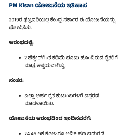
PM Kisan ಯೋಜನೆಯ ಇತಿಹಾಸ
2019ರ ಫೆಬ್ರವರಿಯಲ್ಲಿ ಕೇಂದ್ರ ಸರ್ಕಾರ ಈ ಯೋಜನೆಯನ್ನು
ಘೋಷಿಸಿತು.
ಆರಂಭದಲ್ಲಿ:
2 ಹೆಕ್ಟೇರ್‌ಗಿಂತ ಕಡಿಮೆ ಭೂಮಿ ಹೊಂದಿರುವ ರೈತರಿಗೆ
ಮಾತ್ರ ಅನ್ವಯವಾಗಿತ್ತು.
ನಂತರ:
ಎಲ್ಲಾ ಅರ್ಹ ರೈತ ಕುಟುಂಬಗಳಿಗೆ ವಿಸ್ತರಣೆ
ಮಾಡಲಾಯಿತು.
ಯೋಜನೆಯ ಆರಂಭದಿಂದ ಇಂದಿನವರೆಗೆ:
₹4.46 ಲಕ್ಷ ಕೋಟಿಗೂ ಅಧಿಕ ಹಣ ಬಿಡುಗಡೆ