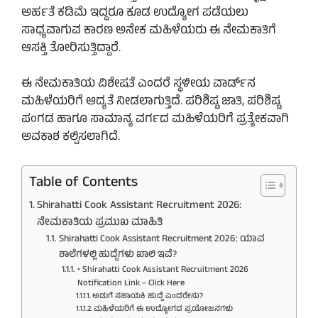
ಅರ್ಹತೆ ಕಡಿಮೆ ಇದ್ದರೂ ಕೂಡ ಉದ್ಯೋಗ ಪಡೆಯಲು
ಸಾಧ್ಯವಾಗುವ ಕಾರಣ ಅನೇಕ ಮಹಿಳೆಯರು ಈ ನೇಮಕಾತಿಗೆ
ಆಸಕ್ತಿ ತೋರಿಸುತ್ತಿದ್ದಾರೆ.
ಈ ನೇಮಕಾತಿಯ ವಿಶೇಷತೆ ಎಂದರೆ ಸ್ಥಳೀಯ ವಾರ್ಡ್‌ನ
ಮಹಿಳೆಯರಿಗೆ ಆದ್ಯತೆ ನೀಡಲಾಗುತ್ತಿದೆ. ಪರಿಶಿಷ್ಟ ಜಾತಿ, ಪರಿಶಿಷ್ಟ
ಪಂಗಡ ಹಾಗೂ ಸಾಮಾನ್ಯ ವರ್ಗದ ಮಹಿಳೆಯರಿಗೆ ಪ್ರತ್ಯೇಕವಾಗಿ
ಅವಕಾಶ ಕಲ್ಪಿಸಲಾಗಿದೆ.
Table of Contents
Shirahatti Cook Assistant Recruitment 2026:
ನೇಮಕಾತಿಯ ಪ್ರಮುಖ ಮಾಹಿತಿ
Shirahatti Cook Assistant Recruitment 2026: ಯಾವ
ಶಾಲೆಗಳಲ್ಲಿ ಹುದ್ದೆಗಳು ಖಾಲಿ ಇವೆ?
• Shirahatti Cook Assistant Recruitment 2026
Notification Link – Click Here
ಅಡುಗೆ ಸಹಾಯಕಿ ಹುದ್ದೆ ಎಂದರೇನು?
ಮಹಿಳೆಯರಿಗೆ ಈ ಉದ್ಯೋಗದ ಪ್ರಯೋಜನಗಳು