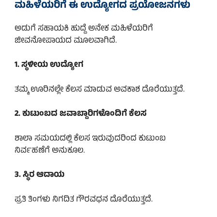
ಮಹಿಳೆಯರಿಗೆ ಈ ಉದ್ಯೋಗದ ಪ್ರಯೋಜನಗಳು
ಅಡುಗೆ ಸಹಾಯಕಿ ಹುದ್ದೆ ಅನೇಕ ಮಹಿಳೆಯರಿಗೆ
ಜೀವನೋಪಾಯದ ಮೂಲವಾಗಿದೆ.
1. ಸ್ಥಳೀಯ ಉದ್ಯೋಗ
ತಮ್ಮ ಊರಿನಲ್ಲೇ ಕೆಲಸ ಮಾಡುವ ಅವಕಾಶ ದೊರೆಯುತ್ತದೆ.
2. ಕುಟುಂಬದ ಜವಾಬ್ದಾರಿಗಳೊಂದಿಗೆ ಕೆಲಸ
ಶಾಲಾ ಸಮಯದಲ್ಲಿ ಕೆಲಸ ಇರುವುದರಿಂದ ಕುಟುಂಬ
ನಿರ್ವಹಣೆಗೆ ಅನುಕೂಲ.
3. ಸ್ಥಿರ ಆದಾಯ
ಪ್ರತಿ ತಿಂಗಳು ನಿಗದಿತ ಗೌರವಧನ ದೊರೆಯುತ್ತದೆ.