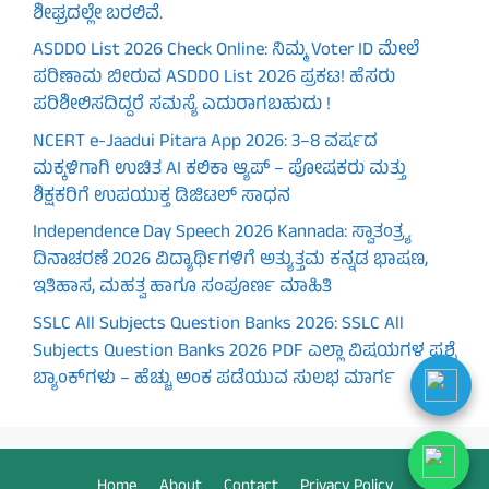
ಶೀಘ್ರದಲ್ಲೇ ಬರಲಿವೆ.
ASDDO List 2026 Check Online: ನಿಮ್ಮ Voter ID ಮೇಲೆ
ಪರಿಣಾಮ ಬೀರುವ ASDDO List 2026 ಪ್ರಕಟ! ಹೆಸರು
ಪರಿಶೀಲಿಸದಿದ್ದರೆ ಸಮಸ್ಯೆ ಎದುರಾಗಬಹುದು !
NCERT e-Jaadui Pitara App 2026: 3–8 ವರ್ಷದ
ಮಕ್ಕಳಿಗಾಗಿ ಉಚಿತ AI ಕಲಿಕಾ ಆ್ಯಪ್ – ಪೋಷಕರು ಮತ್ತು
ಶಿಕ್ಷಕರಿಗೆ ಉಪಯುಕ್ತ ಡಿಜಿಟಲ್ ಸಾಧನ
Independence Day Speech 2026 Kannada: ಸ್ವಾತಂತ್ರ್ಯ
ದಿನಾಚರಣೆ 2026 ವಿದ್ಯಾರ್ಥಿಗಳಿಗೆ ಅತ್ಯುತ್ತಮ ಕನ್ನಡ ಭಾಷಣ,
ಇತಿಹಾಸ, ಮಹತ್ವ ಹಾಗೂ ಸಂಪೂರ್ಣ ಮಾಹಿತಿ
SSLC All Subjects Question Banks 2026: SSLC All
Subjects Question Banks 2026 PDF ಎಲ್ಲಾ ವಿಷಯಗಳ ಪ್ರಶ್ನೆ
ಬ್ಯಾಂಕ್‌ಗಳು – ಹೆಚ್ಚು ಅಂಕ ಪಡೆಯುವ ಸುಲಭ ಮಾರ್ಗ
Home
About
Contact
Privacy Policy