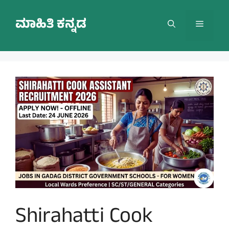
Skip
to
ಮಾಹಿತಿ ಕನ್ನಡ
Menu
content
Shirahatti Cook