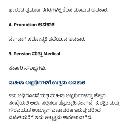
ಭಾರತದ ಪ್ರಮುಖ ನಗರಗಳಲ್ಲಿ ಕೆಲಸ ಮಾಡುವ ಅವಕಾಶ.
4. Promotion ಅವಕಾಶ
ವೇಗವಾಗಿ ಪದೋನ್ನತಿ ಪಡೆಯುವ ಅವಕಾಶ.
5. Pension ಮತ್ತು Medical
ಸರ್ಕಾರಿ ಸೌಲಭ್ಯಗಳು.
ಮಹಿಳಾ ಅಭ್ಯರ್ಥಿಗಳಿಗೆ ಉತ್ತಮ ಅವಕಾಶ
SSC ಅಧಿಸೂಚನೆಯಲ್ಲಿ ಮಹಿಳಾ ಅಭ್ಯರ್ಥಿಗಳನ್ನು ಹೆಚ್ಚಿನ
ಸಂಖ್ಯೆಯಲ್ಲಿ ಅರ್ಜಿ ಸಲ್ಲಿಸಲು ಪ್ರೋತ್ಸಾಹಿಸಲಾಗಿದೆ. ಸುರಕ್ಷಿತ ಮತ್ತು
ಗೌರವಯುತ ಉದ್ಯೋಗ ವಾತಾವರಣ ಇರುವುದರಿಂದ
ಮಹಿಳೆಯರಿಗೆ ಇದು ಅತ್ಯುತ್ತಮ ಅವಕಾಶವಾಗಿದೆ.