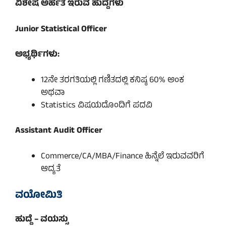
ವಿಶೇಷ ಅರ್ಹತೆ ಇರುವ ಹುದ್ದೆಗಳು
Junior Statistical Officer
ಅಭ್ಯರ್ಥಿಗಳು:
12ನೇ ತರಗತಿಯಲ್ಲಿ ಗಣಿತದಲ್ಲಿ ಕನಿಷ್ಠ 60% ಅಂಕ
ಅಥವಾ
Statistics ವಿಷಯದೊಂದಿಗೆ ಪದವಿ
Assistant Audit Officer
Commerce/CA/MBA/Finance ಹಿನ್ನೆಲೆ ಇರುವವರಿಗೆ
ಆದ್ಯತೆ
ವಯೋಮಿತಿ
ಹುದ್ದೆ – ವಯಸ್ಸು