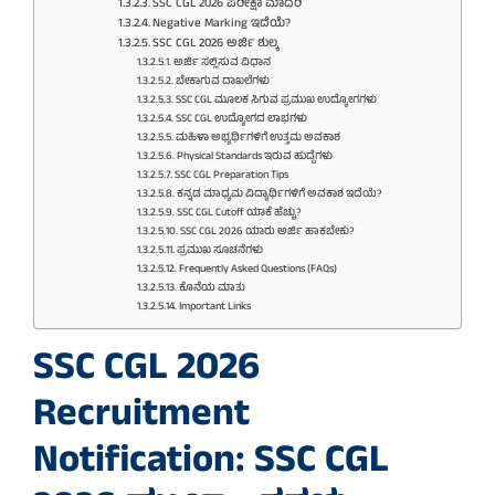
SSC CGL 2026 ಪರೀಕ್ಷಾ ಮಾದರಿ
Negative Marking ಇದೆಯೆ?
SSC CGL 2026 ಅರ್ಜಿ ಶುಲ್ಕ
ಅರ್ಜಿ ಸಲ್ಲಿಸುವ ವಿಧಾನ
ಬೇಕಾಗುವ ದಾಖಲೆಗಳು
SSC CGL ಮೂಲಕ ಸಿಗುವ ಪ್ರಮುಖ ಉದ್ಯೋಗಗಳು
SSC CGL ಉದ್ಯೋಗದ ಲಾಭಗಳು
ಮಹಿಳಾ ಅಭ್ಯರ್ಥಿಗಳಿಗೆ ಉತ್ತಮ ಅವಕಾಶ
Physical Standards ಇರುವ ಹುದ್ದೆಗಳು
SSC CGL Preparation Tips
ಕನ್ನಡ ಮಾಧ್ಯಮ ವಿದ್ಯಾರ್ಥಿಗಳಿಗೆ ಅವಕಾಶ ಇದೆಯೆ?
SSC CGL Cutoff ಯಾಕೆ ಹೆಚ್ಚು?
SSC CGL 2026 ಯಾರು ಅರ್ಜಿ ಹಾಕಬೇಕು?
ಪ್ರಮುಖ ಸೂಚನೆಗಳು
Frequently Asked Questions (FAQs)
ಕೊನೆಯ ಮಾತು
Important Links
SSC CGL 2026
Recruitment
Notification: SSC CGL