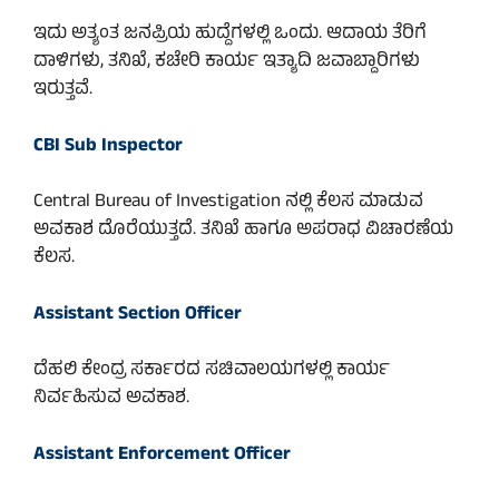
ಇದು ಅತ್ಯಂತ ಜನಪ್ರಿಯ ಹುದ್ದೆಗಳಲ್ಲಿ ಒಂದು. ಆದಾಯ ತೆರಿಗೆ
ದಾಳಿಗಳು, ತನಿಖೆ, ಕಚೇರಿ ಕಾರ್ಯ ಇತ್ಯಾದಿ ಜವಾಬ್ದಾರಿಗಳು
ಇರುತ್ತವೆ.
CBI Sub Inspector
Central Bureau of Investigation ನಲ್ಲಿ ಕೆಲಸ ಮಾಡುವ
ಅವಕಾಶ ದೊರೆಯುತ್ತದೆ. ತನಿಖೆ ಹಾಗೂ ಅಪರಾಧ ವಿಚಾರಣೆಯ
ಕೆಲಸ.
Assistant Section Officer
ದೆಹಲಿ ಕೇಂದ್ರ ಸರ್ಕಾರದ ಸಚಿವಾಲಯಗಳಲ್ಲಿ ಕಾರ್ಯ
ನಿರ್ವಹಿಸುವ ಅವಕಾಶ.
Assistant Enforcement Officer