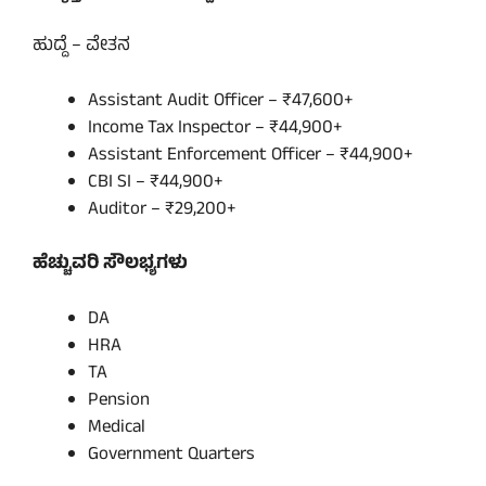
ಹುದ್ದೆ – ವೇತನ
Assistant Audit Officer – ₹47,600+
Income Tax Inspector – ₹44,900+
Assistant Enforcement Officer – ₹44,900+
CBI SI – ₹44,900+
Auditor – ₹29,200+
ಹೆಚ್ಚುವರಿ ಸೌಲಭ್ಯಗಳು
DA
HRA
TA
Pension
Medical
Government Quarters