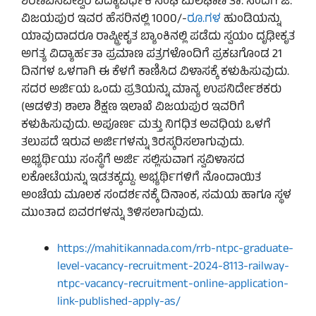
ಶರಣಬಸವೇಶ್ವರ ವಿದ್ಯಾವರ್ಧಕ ಸಂಘ ಮಲಘಾಣ ತಾ: ಸಿಂದಗಿ ಜಿ:
ವಿಜಯಪುರ ಇವರ ಹೆಸರಿನಲ್ಲಿ 1000/-
ರೂ.ಗಳ
ಹುಂಡಿಯನ್ನು
ಯಾವುದಾದರೂ ರಾಷ್ಟ್ರೀಕೃತ ಬ್ಯಾಂಕಿನಲ್ಲಿ ಪಡೆದು ಸ್ವಯಂ ದೃಢೀಕೃತ
ಅಗತ್ಯ ವಿದ್ಯಾರ್ಹತಾ ಪ್ರಮಾಣ ಪತ್ರಗಳೊಂದಿಗೆ ಪ್ರಕಟಗೊಂಡ 21
ದಿನಗಳ ಒಳಗಾಗಿ ಈ ಕೆಳಗೆ ಕಾಣಿಸಿದ ವಿಳಾಸಕ್ಕೆ ಕಳುಹಿಸುವುದು.
ಸದರ ಅರ್ಜಿಯ ಒಂದು ಪ್ರತಿಯನ್ನು ಮಾನ್ಯ ಉಪನಿರ್ದೇಶಕರು
(ಆಡಳಿತ) ಶಾಲಾ ಶಿಕ್ಷಣ ಇಲಾಖೆ ವಿಜಯಪುರ ಇವರಿಗೆ
ಕಳುಹಿಸುವುದು. ಅಪೂರ್ಣ ಮತ್ತು ನಿಗಧಿತ ಅವಧಿಯ ಒಳಗೆ
ತಲುಪದೆ ಇರುವ ಅರ್ಜಿಗಳನ್ನು ತಿರಸ್ಕರಿಸಲಾಗುವುದು.
ಅಭ್ಯರ್ಥಿಯು ಸಂಸ್ಥೆಗೆ ಅರ್ಜಿ ಸಲ್ಲಿಸುವಾಗ ಸ್ವವಿಳಾಸದ
ಲಕೋಟೆಯನ್ನು ಇಡತಕ್ಕದ್ದು. ಅಭ್ಯರ್ಥಿಗಳಿಗೆ ನೊಂದಾಯಿತ
ಅಂಚೆಯ ಮೂಲಕ ಸಂದರ್ಶನಕ್ಕೆ ದಿನಾಂಕ, ಸಮಯ ಹಾಗೂ ಸ್ಥಳ
ಮುಂತಾದ ಐವರಗಳನ್ನು ತಿಳಿಸಲಾಗುವುದು.
https://mahitikannada.com/rrb-ntpc-graduate-
level-vacancy-recruitment-2024-8113-railway-
ntpc-vacancy-recruitment-online-application-
link-published-apply-as/