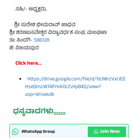
ಸಹಿ/- ಅಧ್ಯಕ್ಷರು,
ಶ್ರೀ ಸುರೇಶ ಭೀಮರಾವ್ ಜಾಧವ
ಶ್ರೀ ಶರಣಬಸವೇಶ್ವರ ವಿದ್ಯಾವರ್ಧಕ ಸಂಘ, ಮಲಘಾಣ
ತಾ: ಸಿಂದಗಿ-
586128
ಜಿ: ವಿಜಯಪುರ
Click here…
https://drive.google.com/file/d/1dJWrzVxlJEE
HseQmzW14PmAOcZvYp84Q/view?
usp=drivesdk
ಧನ್ಯವಾದಗಳು
…….
Join Now
WhatsApp Group