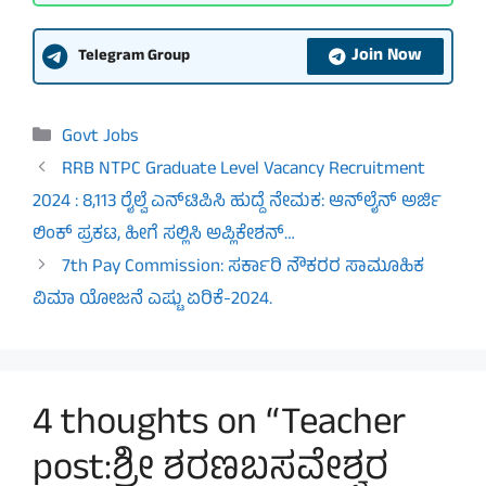
Join Now
Telegram Group
Categories
Govt Jobs
RRB NTPC Graduate Level Vacancy Recruitment
2024 : 8,113 ರೈಲ್ವೆ ಎನ್‌ಟಿಪಿಸಿ ಹುದ್ದೆ ನೇಮಕ: ಆನ್‌ಲೈನ್‌ ಅರ್ಜಿ
ಲಿಂಕ್‌ ಪ್ರಕಟ, ಹೀಗೆ ಸಲ್ಲಿಸಿ ಅಪ್ಲಿಕೇಶನ್‌…
7th Pay Commission: ಸರ್ಕಾರಿ ನೌಕರರ ಸಾಮೂಹಿಕ
ವಿಮಾ ಯೋಜನೆ ಎಷ್ಟು ಏರಿಕೆ-2024.
4 thoughts on “Teacher
post:ಶ್ರೀ ಶರಣಬಸವೇಶ್ವರ