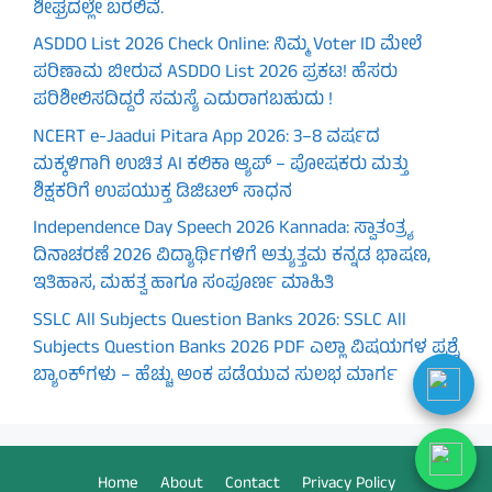
ಶೀಘ್ರದಲ್ಲೇ ಬರಲಿವೆ.
ASDDO List 2026 Check Online: ನಿಮ್ಮ Voter ID ಮೇಲೆ
ಪರಿಣಾಮ ಬೀರುವ ASDDO List 2026 ಪ್ರಕಟ! ಹೆಸರು
ಪರಿಶೀಲಿಸದಿದ್ದರೆ ಸಮಸ್ಯೆ ಎದುರಾಗಬಹುದು !
NCERT e-Jaadui Pitara App 2026: 3–8 ವರ್ಷದ
ಮಕ್ಕಳಿಗಾಗಿ ಉಚಿತ AI ಕಲಿಕಾ ಆ್ಯಪ್ – ಪೋಷಕರು ಮತ್ತು
ಶಿಕ್ಷಕರಿಗೆ ಉಪಯುಕ್ತ ಡಿಜಿಟಲ್ ಸಾಧನ
Independence Day Speech 2026 Kannada: ಸ್ವಾತಂತ್ರ್ಯ
ದಿನಾಚರಣೆ 2026 ವಿದ್ಯಾರ್ಥಿಗಳಿಗೆ ಅತ್ಯುತ್ತಮ ಕನ್ನಡ ಭಾಷಣ,
ಇತಿಹಾಸ, ಮಹತ್ವ ಹಾಗೂ ಸಂಪೂರ್ಣ ಮಾಹಿತಿ
SSLC All Subjects Question Banks 2026: SSLC All
Subjects Question Banks 2026 PDF ಎಲ್ಲಾ ವಿಷಯಗಳ ಪ್ರಶ್ನೆ
ಬ್ಯಾಂಕ್‌ಗಳು – ಹೆಚ್ಚು ಅಂಕ ಪಡೆಯುವ ಸುಲಭ ಮಾರ್ಗ
Home
About
Contact
Privacy Policy