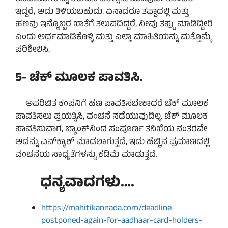
ಇದ್ದರೆ, ಅದು ತಿಳಿಯಬಹುದು. ಏನಾದರೂ ತಪ್ಪಾದಲ್ಲಿ ಮತ್ತು
ಹಣವು ಇನ್ನೊಬ್ಬರ ಖಾತೆಗೆ ತಲುಪದಿದ್ದರೆ, ನೀವು ತಪ್ಪು ಮಾಡಿದ್ದೀರಿ
ಎಂದು ಅರ್ಥಮಾಡಿಕೊಳ್ಳಿ ಮತ್ತು ಎಲ್ಲಾ ಮಾಹಿತಿಯನ್ನು ಮತ್ತೊಮ್ಮೆ
ಪರಿಶೀಲಿಸಿ.
5- ಚೆಕ್ ಮೂಲಕ ಪಾವತಿಸಿ.
ಅಪರಿಚಿತ ಕಂಪನಿಗೆ ಹಣ ಪಾವತಿಸಬೇಕಾದರೆ ಚೆಕ್ ಮೂಲಕ
ಪಾವತಿಸಲು ಪ್ರಯತ್ನಿಸಿ, ವಂಚನೆ ನಡೆಯುವುದಿಲ್ಲ. ಚೆಕ್ ಮೂಲಕ
ಪಾವತಿಸುವಾಗ, ಬ್ಯಾಂಕ್‌ನಿಂದ ಸಂಪೂರ್ಣ ತನಿಖೆಯ ನಂತರವೇ
ಅದನ್ನು ಎನ್‌ಕ್ಯಾಶ್ ಮಾಡಲಾಗುತ್ತದೆ, ಇದು ಹೆಚ್ಚಿನ ಪ್ರಮಾಣದಲ್ಲಿ
ವಂಚನೆಯ ಸಾಧ್ಯತೆಗಳನ್ನು ಕಡಿಮೆ ಮಾಡುತ್ತದೆ.
ಧನ್ಯವಾದಗಳು….
https://mahitikannada.com/deadline-
postponed-again-for-aadhaar-card-holders-