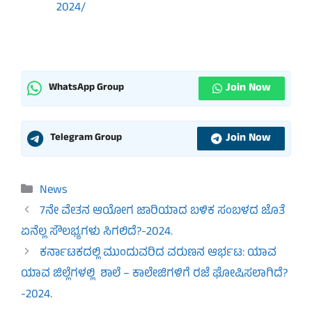
2024/
Join Now
WhatsApp Group
Join Now
Telegram Group
Categories
News
7ನೇ ವೇತನ ಆಯೋಗ ಜಾರಿಯಾದ ಬಳಿಕ ಸಂಬಳದ ಜೊತೆ
ಏನೆಲ್ಲ ಸೌಲಭ್ಯಗಳು ಸಿಗಲಿದೆ?-2024.
ಕರ್ನಾಟಕದಲ್ಲಿ ಮುಂದುವರಿದ ವರುಣನ ಆರ್ಭಟ: ಯಾವ
ಯಾವ ಜಿಲ್ಲೆಗಳಲ್ಲಿ ಶಾಲೆ – ಕಾಲೇಜಿಗಳಿಗೆ ರಜೆ ಘೋಷಿಸಲಾಗಿದೆ?
-2024.