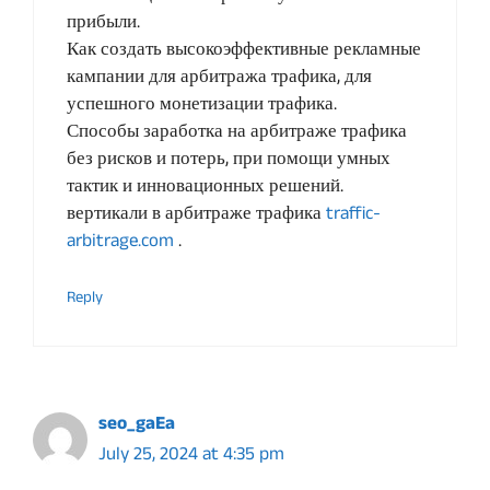
прибыли.
Как создать высокоэффективные рекламные
кампании для арбитража трафика, для
успешного монетизации трафика.
Способы заработка на арбитраже трафика
без рисков и потерь, при помощи умных
тактик и инновационных решений.
вертикали в арбитраже трафика
traffic-
arbitrage.com
.
Reply
seo_gaEa
July 25, 2024 at 4:35 pm