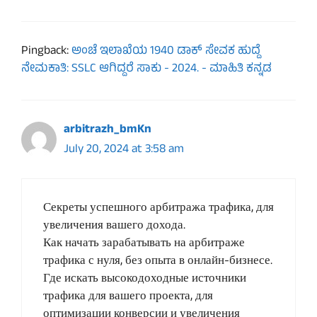
Pingback:
ಅಂಚೆ ಇಲಾಖೆಯ 1940 ಡಾಕ್​ ಸೇವಕ​ ಹುದ್ದೆ
ನೇಮಕಾತಿ: SSLC ಆಗಿದ್ದರೆ ಸಾಕು - 2024. - ಮಾಹಿತಿ ಕನ್ನಡ
arbitrazh_bmKn
July 20, 2024 at 3:58 am
Секреты успешного арбитража трафика, для
увеличения вашего дохода.
Как начать зарабатывать на арбитраже
трафика с нуля, без опыта в онлайн-бизнесе.
Где искать высокодоходные источники
трафика для вашего проекта, для
оптимизации конверсии и увеличения