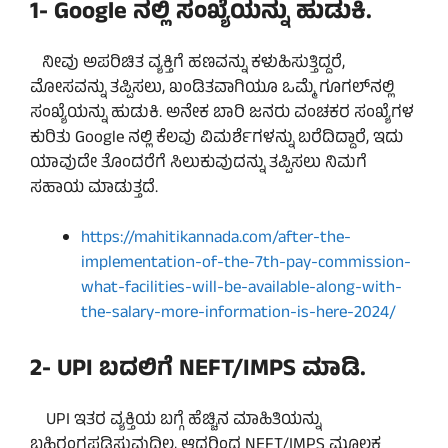
1-
Google
ನಲ್ಲಿ ಸಂಖ್ಯೆಯನ್ನು ಹುಡುಕಿ.
ನೀವು ಅಪರಿಚಿತ ವ್ಯಕ್ತಿಗೆ ಹಣವನ್ನು ಕಳುಹಿಸುತ್ತಿದ್ದರೆ,
ಮೋಸವನ್ನು ತಪ್ಪಿಸಲು, ಖಂಡಿತವಾಗಿಯೂ ಒಮ್ಮೆ ಗೂಗಲ್‌ನಲ್ಲಿ
ಸಂಖ್ಯೆಯನ್ನು ಹುಡುಕಿ. ಅನೇಕ ಬಾರಿ ಜನರು ವಂಚಕರ ಸಂಖ್ಯೆಗಳ
ಕುರಿತು Google ನಲ್ಲಿ ಕೆಲವು ವಿಮರ್ಶೆಗಳನ್ನು ಬರೆದಿದ್ದಾರೆ, ಇದು
ಯಾವುದೇ ತೊಂದರೆಗೆ ಸಿಲುಕುವುದನ್ನು ತಪ್ಪಿಸಲು ನಿಮಗೆ
ಸಹಾಯ ಮಾಡುತ್ತದೆ.
https://mahitikannada.com/after-the-
implementation-of-the-7th-pay-commission-
what-facilities-will-be-available-along-with-
the-salary-more-information-is-here-2024/
2-
UPI
ಬದಲಿಗೆ
NEFT/IMPS
ಮಾಡಿ.
UPI ಇತರ ವ್ಯಕ್ತಿಯ ಬಗ್ಗೆ ಹೆಚ್ಚಿನ ಮಾಹಿತಿಯನ್ನು
ಬಹಿರಂಗಪಡಿಸುವುದಿಲ್ಲ, ಆದ್ದರಿಂದ NEFT/IMPS ಮೂಲಕ