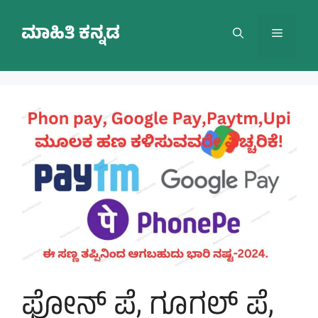
Skip
to
ಮಾಹಿತಿ ಕನ್ನಡ
Menu
content
ಫೋನ್ ಪೆ, ಗೂಗಲ್ ಪೆ,