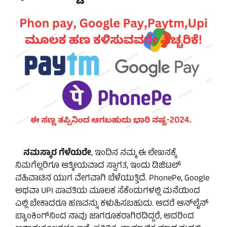
ನಮಸ್ಕಾರ ಗೆಳೆಯರೇ
, ಇಂದಿನ ನಮ್ಮ ಈ ಲೇಖನಕ್ಕೆ
ನಿಮಗೆಲ್ಲರಿಗೂ ಆತ್ಮೀಯವಾದ ಸ್ವಾಗತ, ಇಂದು ಡಿಜಿಟಲ್
ವಹಿವಾಟಿನ ಯುಗ ವೇಗವಾಗಿ ಬೆಳೆಯುತ್ತಿದೆ. PhonePe, Google
ಅಥವಾ UPI ಪಾವತಿಯ ಮೂಲಕ ಸೆಕೆಂಡುಗಳಲ್ಲಿ ಮನೆಯಿಂದ
ಎಲ್ಲಿ ಬೇಕಾದರೂ ಹಣವನ್ನು ಕಳುಹಿಸಬಹುದು. ಆದರೆ ಆನ್‌ಲೈನ್
ಬ್ಯಾಂಕಿಂಗ್‌ನಿಂದ ನಾವು ಜಾಗರೂಕರಾಗಿರದಿದ್ದರೆ, ಅದರಿಂದ