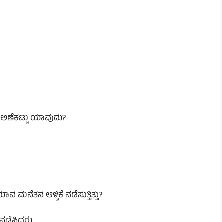
ುವ ಅಣೆಕಟ್ಟು ಯಾವುದು?
 ಮನೆತನ ಆಳ್ವಿಕೆ ನಡೆಸುತ್ತಿತ್ತು?
 ನಡೆಸಿದರು.