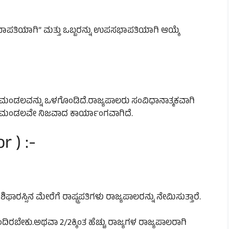
ನು”ಸಭಾಪತಿಯಾಗಿ” ಮತ್ತು ಒಬ್ಬರನ್ನು ಉಪಸಭಾಪತಿಯಾಗಿ ಆಯ್ಕೆ
್ರಿಮಂಡಲವನ್ನು ಒಳಗೊಂಡಿದೆ.ರಾಜ್ಯಪಾಲರು ಸಂವಿಧಾನಾತ್ಮಕವಾಗಿ
ತ್ರಿಮಂಡಲವೇ ನಿಜವಾದ ಕಾರ್ಯಾಂಗವಾಗಿದೆ.
 ) :-
ಿಫಾರಸ್ಸಿನ ಮೇರೆಗೆ ರಾಷ್ಟ್ರಪತಿಗಳು ರಾಜ್ಯಪಾಲರನ್ನು ನೇಮಿಸುತ್ತಾರೆ.
ೊಂದಿರಬೇಕು.ಅಥವಾ 2/2ಕ್ಕಿಂತ ಹೆಚ್ಚು ರಾಜ್ಯಗಳ ರಾಜ್ಯಪಾಲರಾಗಿ