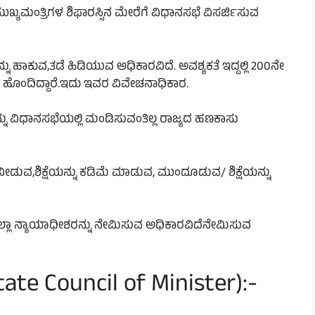
ಮಂತ್ರಿಗಳ ಶಿಫಾರಸ್ಸಿನ ಮೇರೆಗೆ ವಿಧಾನಸಭೆ ವಿಸರ್ಜಿಸುವ
 ಹಾಕುವ,ತಡೆ ಹಿಡಿಯುವ ಅಧಿಕಾರವಿದೆ. ಅವಶ್ಯಕತೆ ಇದ್ದಲ್ಲಿ 200ನೇ
ಾರ ಹೊಂದಿದ್ದಾರೆ.ಇದು ಇವರ ವಿವೇಚನಾಧಿಕಾರ.
್ನು ವಿಧಾನಸಭೆಯಲ್ಲಿ ಮಂಡಿಸುವಂತಿಲ್ಲ ರಾಜ್ಯದ ಹಣಕಾಸು
ನೀಡುವ,ಶಿಕ್ಷೆಯನ್ನು ಕಡಿಮೆ ಮಾಡುವ, ಮುಂದೂಡುವ/ ಶಿಕ್ಷೆಯನ್ನು
 ಜಿಲ್ಲಾ ನ್ಯಾಯಾಧೀಶರನ್ನು ನೇಮಿಸುವ ಅಧಿಕಾರವಿದೆನೇಮಿಸುವ
ate Council of Minister):-