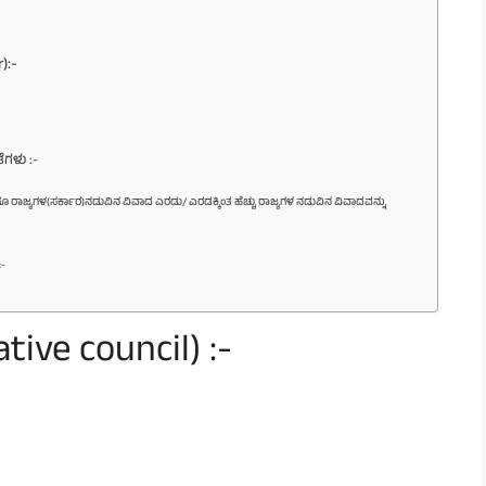
):-
ಗಳು :-
ರ ಹಾಗೂ ರಾಜ್ಯಗಳ(ಸರ್ಕಾರ)ನಡುವಿನ ವಿವಾದ ಎರಡು/ ಎರಡಕ್ಕಿಂತ ಹೆಚ್ಚು ರಾಜ್ಯಗಳ ನಡುವಿನ ವಿವಾದವನ್ನು
:-
tive council) :-