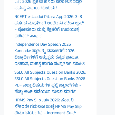
List 2026 ಪ್ರಕಟ! ಹೆಸರು ಪರಿಶೀಲಿಸದಿದ್ದರೆ
ಸಮಸ್ಯೆ ಎದುರಾಗಬಹುದು !
NCERT e-Jaadui Pitara App 2026: 3–8
ವರ್ಷದ ಮಕ್ಕಳಿಗಾಗಿ ಉಚಿತ AI ಕಲಿಕಾ ಆ್ಯಪ್
– ಪೋಷಕರು ಮತ್ತು ಶಿಕ್ಷಕರಿಗೆ ಉಪಯುಕ್ತ
ಡಿಜಿಟಲ್ ಸಾಧನ
Independence Day Speech 2026
Kannada: ಸ್ವಾತಂತ್ರ್ಯ ದಿನಾಚರಣೆ 2026
ವಿದ್ಯಾರ್ಥಿಗಳಿಗೆ ಅತ್ಯುತ್ತಮ ಕನ್ನಡ ಭಾಷಣ,
ಇತಿಹಾಸ, ಮಹತ್ವ ಹಾಗೂ ಸಂಪೂರ್ಣ ಮಾಹಿತಿ
SSLC All Subjects Question Banks 2026:
SSLC All Subjects Question Banks 2026
PDF ಎಲ್ಲಾ ವಿಷಯಗಳ ಪ್ರಶ್ನೆ ಬ್ಯಾಂಕ್‌ಗಳು –
ಹೆಚ್ಚು ಅಂಕ ಪಡೆಯುವ ಸುಲಭ ಮಾರ್ಗ
HRMS Pay Slip July 2026: ಸರ್ಕಾರಿ
ನೌಕರರೇ ಗಮನಿಸಿ! ಜುಲೈ HRMS Pay Slip
ಬಿಡುಗಡೆಯಾಗಿದೆ – Increment ಮಿಸ್