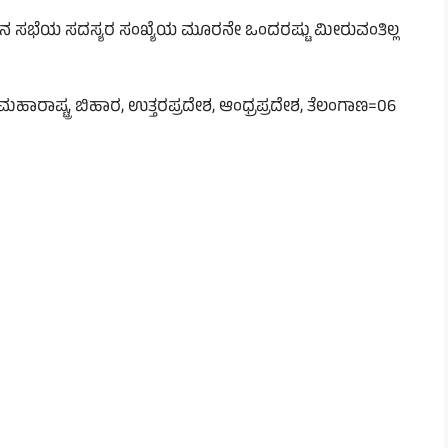
ಾನ ಸಭೆಯ ಸದಸ್ಯರ ಸಂಖ್ಯೆಯ ಮೂರನೇ ಒಂದರಷ್ಟು ಮೀರುವಂತಿಲ್ಲ
ಾರಾಷ್ಟ್ರ, ಬಿಹಾರ, ಉತ್ತರಪ್ರದೇಶ, ಆಂಧ್ರಪ್ರದೇಶ, ತೆಲಂಗಾಣ=06