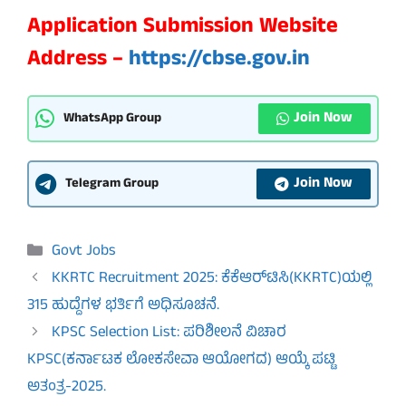
Application Submission Website
Address –
https://cbse.gov.in
Join Now
WhatsApp Group
Join Now
Telegram Group
Categories
Govt Jobs
KKRTC Recruitment 2025: ಕೆಕೆಆರ್‌ಟಿಸಿ(KKRTC)ಯಲ್ಲಿ
315 ಹುದ್ದೆಗಳ ಭರ್ತಿಗೆ ಅಧಿಸೂಚನೆ.
KPSC Selection List: ಪರಿಶೀಲನೆ ವಿಚಾರ
KPSC(ಕರ್ನಾಟಕ ಲೋಕಸೇವಾ ಆಯೋಗದ) ಆಯ್ಕೆ ಪಟ್ಟಿ
ಅತಂತ್ರ-2025.