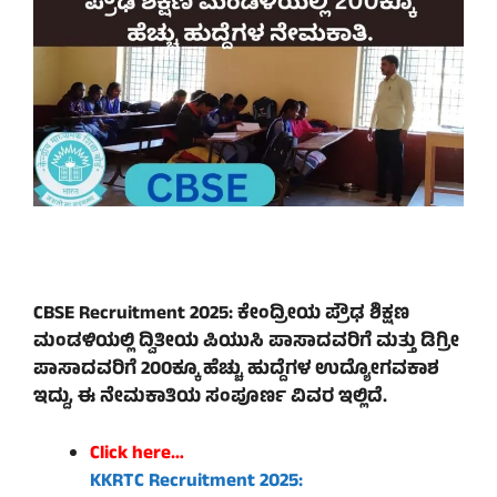
CBSE Recruitment 2025: ಕೇಂದ್ರೀಯ ಪ್ರೌಢ ಶಿಕ್ಷಣ
ಮಂಡಳಿಯಲ್ಲಿ ದ್ವಿತೀಯ ಪಿಯುಸಿ ಪಾಸಾದವರಿಗೆ ಮತ್ತು ಡಿಗ್ರೀ
ಪಾಸಾದವರಿಗೆ 200ಕ್ಕೂ ಹೆಚ್ಚು ಹುದ್ದೆಗಳ ಉದ್ಯೋಗವಕಾಶ
ಇದ್ದು, ಈ ನೇಮಕಾತಿಯ ಸಂಪೂರ್ಣ ವಿವರ ಇಲ್ಲಿದೆ.
Click here…
KKRTC Recruitment 2025: