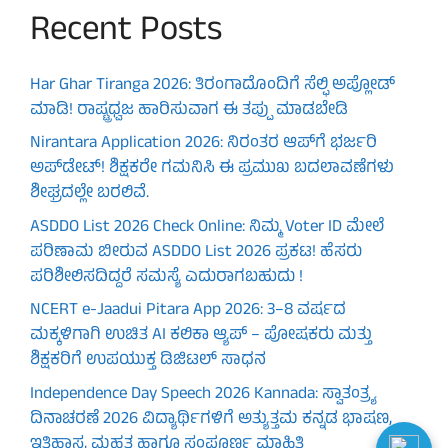
Recent Posts
Har Ghar Tiranga 2026: ತಿರಂಗಾದೊಂದಿಗೆ ಸೆಲ್ಫಿ ಅಪ್ಲೋಡ್
ಮಾಡಿ! ರಾಷ್ಟ್ರಧ್ವಜ ಹಾರಿಸುವಾಗ ಈ ತಪ್ಪು ಮಾಡಬೇಡಿ
Nirantara Application 2026: ನಿರಂತರ ಆಪ್‌ಗೆ ಭರ್ಜರಿ
ಅಪ್‌ಡೇಟ್! ಶಿಕ್ಷಕರೇ ಗಮನಿಸಿ ಈ ಪ್ರಮುಖ ಬದಲಾವಣೆಗಳು
ಶೀಘ್ರದಲ್ಲೇ ಬರಲಿವೆ.
ASDDO List 2026 Check Online: ನಿಮ್ಮ Voter ID ಮೇಲೆ
ಪರಿಣಾಮ ಬೀರುವ ASDDO List 2026 ಪ್ರಕಟ! ಹೆಸರು
ಪರಿಶೀಲಿಸದಿದ್ದರೆ ಸಮಸ್ಯೆ ಎದುರಾಗಬಹುದು !
NCERT e-Jaadui Pitara App 2026: 3–8 ವರ್ಷದ
ಮಕ್ಕಳಿಗಾಗಿ ಉಚಿತ AI ಕಲಿಕಾ ಆ್ಯಪ್ – ಪೋಷಕರು ಮತ್ತು
ಶಿಕ್ಷಕರಿಗೆ ಉಪಯುಕ್ತ ಡಿಜಿಟಲ್ ಸಾಧನ
Independence Day Speech 2026 Kannada: ಸ್ವಾತಂತ್ರ್ಯ
ದಿನಾಚರಣೆ 2026 ವಿದ್ಯಾರ್ಥಿಗಳಿಗೆ ಅತ್ಯುತ್ತಮ ಕನ್ನಡ ಭಾಷಣ,
ಇತಿಹಾಸ, ಮಹತ್ವ ಹಾಗೂ ಸಂಪೂರ್ಣ ಮಾಹಿತಿ